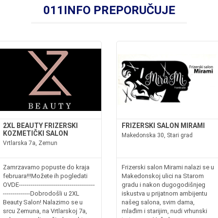
011INFO PREPORUČUJE
2XL BEAUTY FRIZERSKI
FRIZERSKI SALON MIRAMI
KOZMETIČKI SALON
Makedonska 30, Stari grad
Vrtlarska 7a, Zemun
Zamrzavamo popuste do kraja
Frizerski salon Mirami nalazi se u
februara!!!Možete ih pogledati
Makedonskoj ulici na Starom
OVDE---------------------------------------
gradu i nakon dugogodišnjeg
--------------Dobrodošli u 2XL
iskustva u prijatnom ambijentu
Beauty Salon! Nalazimo se u
našeg salona, svim dama,
srcu Zemuna, na Vrtlarskoj 7a,
mlađim i starijim, nudi vrhunski