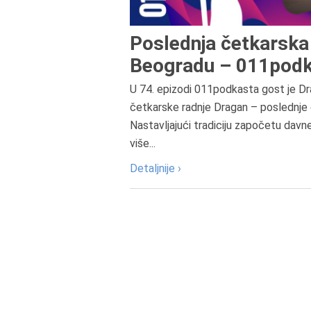
Poslednja četkarska 
Beogradu – 011podk
U 74. epizodi 011podkasta gost je Dr
četkarske radnje Dragan – poslednje 
Nastavljajući tradiciju započetu davn
više...
Detaljnije ›