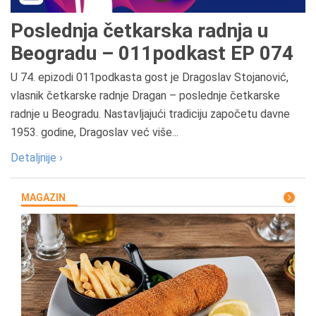
Poslednja četkarska radnja u
Beogradu – 011podkast EP 074
U 74. epizodi 011podkasta gost je Dragoslav Stojanović,
vlasnik četkarske radnje Dragan – poslednje četkarske
radnje u Beogradu. Nastavljajući tradiciju započetu davne
1953. godine, Dragoslav već više...
Detaljnije ›
MAGAZIN