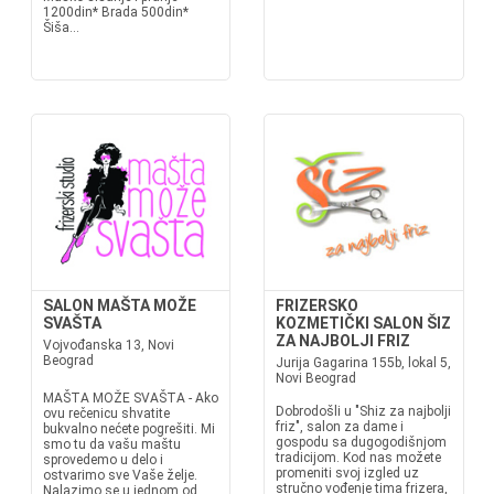
1200din* Brada 500din*
Šiša...
SALON MAŠTA MOŽE
FRIZERSKO
SVAŠTA
KOZMETIČKI SALON ŠIZ
ZA NAJBOLJI FRIZ
Vojvođanska 13, Novi
Beograd
Jurija Gagarina 155b, lokal 5,
Novi Beograd
MAŠTA MOŽE SVAŠTA - Ako
Dobrodošli u "Shiz za najbolji
ovu rečenicu shvatite
friz", salon za dame i
bukvalno nećete pogrešiti. Mi
gospodu sa dugogodišnjom
smo tu da vašu maštu
tradicijom. Kod nas možete
sprovedemo u delo i
promeniti svoj izgled uz
ostvarimo sve Vaše želje.
stručno vođenje tima frizera,
Nalazimo se u jednom od