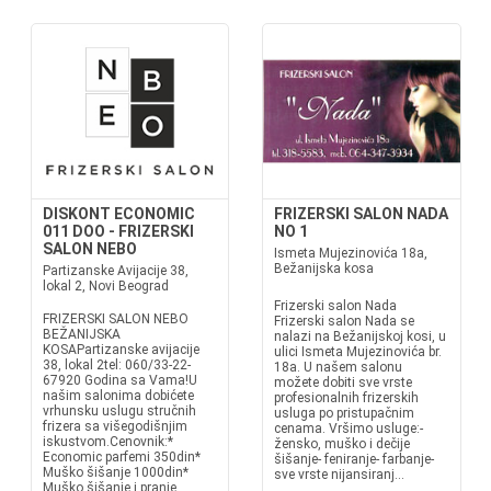
DISKONT ECONOMIC
FRIZERSKI SALON NADA
011 DOO - FRIZERSKI
NO 1
SALON NEBO
Ismeta Mujezinovića 18a,
Bežanijska kosa
Partizanske Avijacije 38,
lokal 2, Novi Beograd
Frizerski salon Nada
FRIZERSKI SALON NEBO
Frizerski salon Nada se
BEŽANIJSKA
nalazi na Bežanijskoj kosi, u
KOSAPartizanske avijacije
ulici Ismeta Mujezinovića br.
38, lokal 2tel: 060/33-22-
18a. U našem salonu
67920 Godina sa Vama!U
možete dobiti sve vrste
našim salonima dobićete
profesionalnih frizerskih
vrhunsku uslugu stručnih
usluga po pristupačnim
frizera sa višegodišnjim
cenama. Vršimo usluge:-
iskustvom.Cenovnik:*
žensko, muško i dečije
Economic parfemi 350din*
šišanje- feniranje- farbanje-
Muško šišanje 1000din*
sve vrste nijansiranj...
Muško šišanje i pranje