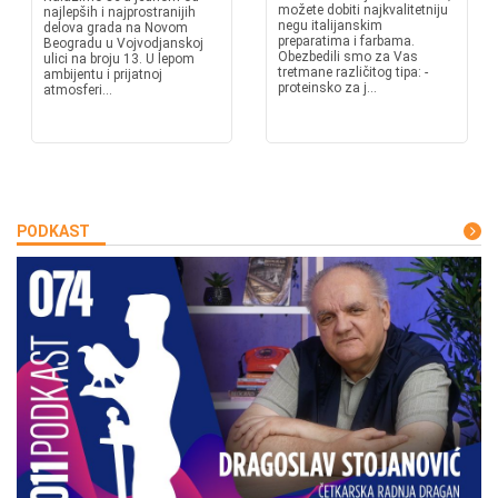
možete dobiti najkvalitetniju
najlepših i najprostranijih
negu italijanskim
delova grada na Novom
preparatima i farbama.
Beogradu u Vojvodjanskoj
Obezbedili smo za Vas
ulici na broju 13. U lepom
tretmane različitog tipa: -
ambijentu i prijatnoj
proteinsko za j...
atmosferi...
PODKAST