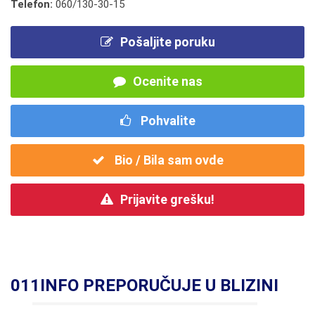
Telefon:
060/130-30-15
Pošaljite poruku
Ocenite nas
Pohvalite
Bio / Bila sam ovde
Prijavite grešku!
011INFO PREPORUČUJE U BLIZINI