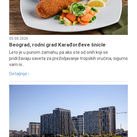
05.08.2026
Beograd, rodni grad Karađorđeve šnicle
Leto je u punom zamahu, pa ako ste od onih koji se
pridržavaju saveta za preživljavanje tropskih vrućina, sigurno
vam ni...
Detaljnije ›