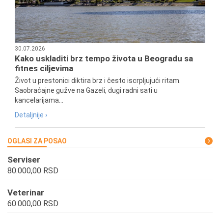
30.07.2026
Kako uskladiti brz tempo života u Beogradu sa
fitnes ciljevima
Život u prestonici diktira brz i često iscrpljujući ritam.
Saobraćajne gužve na Gazeli, dugi radni sati u
kancelarijama...
Detaljnije ›
OGLASI ZA POSAO
Serviser
80.000,00 RSD
Veterinar
60.000,00 RSD