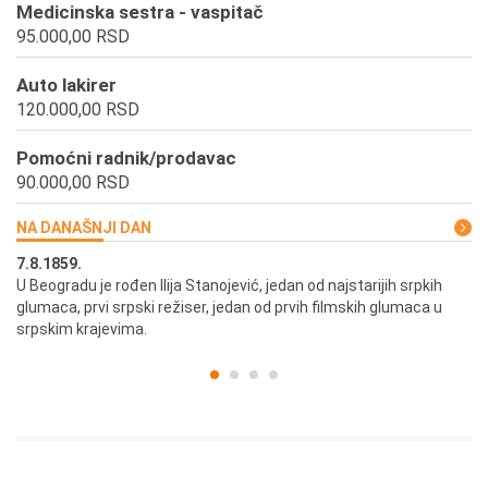
Medicinska sestra - vaspitač
95.000,00 RSD
Auto lakirer
120.000,00 RSD
Pomoćni radnik/prodavac
90.000,00 RSD
NA DANAŠNJI DAN
7.8.1859.
7.
U Beogradu je rođen Ilija Stanojević, jedan od najstarijih srpkih
U 
glumaca, prvi srpski režiser, jedan od prvih filmskih glumaca u
re
srpskim krajevima.