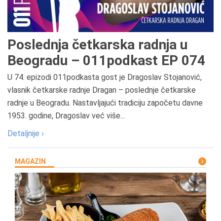
Poslednja četkarska radnja u
Beogradu – 011podkast EP 074
U 74. epizodi 011podkasta gost je Dragoslav Stojanović,
vlasnik četkarske radnje Dragan – poslednje četkarske
radnje u Beogradu. Nastavljajući tradiciju započetu davne
1953. godine, Dragoslav već više...
Detaljnije ›
MAGAZIN