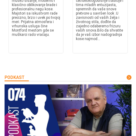
muško šišanje, moderno i
četrdesetogodišnje tradicije i
klasično oblikovanje brade i
tima mladih entuzijasta,
profesionalnu negu kose.
spremnih da vaše snove
Majstori sa iskustvom rade
pretvore u savršen look .U
precizno, brzo i uvek po tvojoj
zavisnosti od vaših želja i
meri. Prijatna atmosfera i
životnog stila, dođite da
vrhunska usluga čine
zajedno odaberemo frizuru
Montford mestom gde se
vaših snova.Bilo da shvatite
muškarci rado vraćaju.
da je vaš izbor nadogradnja
kose najmod...
PODKAST