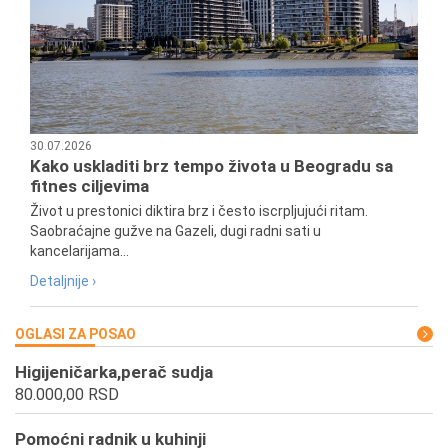
30.07.2026
Kako uskladiti brz tempo života u Beogradu sa
fitnes ciljevima
Život u prestonici diktira brz i često iscrpljujući ritam.
Saobraćajne gužve na Gazeli, dugi radni sati u
kancelarijama...
Detaljnije ›
OGLASI ZA POSAO
Higijeničarka,perač sudja
80.000,00 RSD
Pomoćni radnik u kuhinji