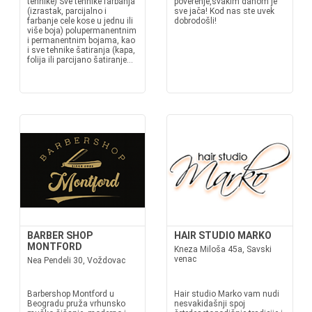
tehnike) Sve tehnike farbanja
poverenje,svakim danom je
(izrastak, parcijalno i
sve jača! Kod nas ste uvek
farbanje cele kose u jednu ili
dobrodošli!
više boja) polupermanentnim
i permanentnim bojama, kao
i sve tehnike šatiranja (kapa,
folija ili parcijano šatiranje...
BARBER SHOP
HAIR STUDIO MARKO
MONTFORD
Kneza Miloša 45a, Savski
venac
Nea Pendeli 30, Voždovac
Barbershop Montford u
Hair studio Marko vam nudi
Beogradu pruža vrhunsko
nesvakidašnji spoj