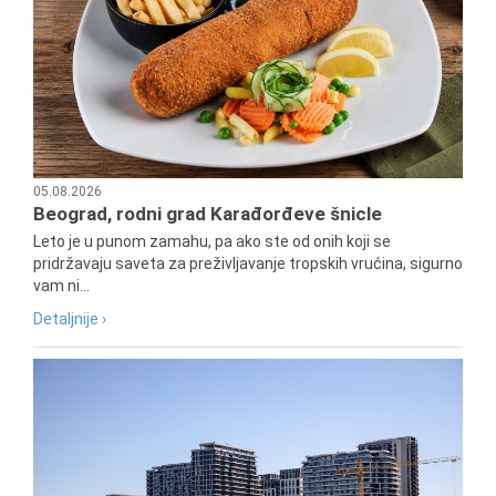
05.08.2026
Beograd, rodni grad Karađorđeve šnicle
Leto je u punom zamahu, pa ako ste od onih koji se
pridržavaju saveta za preživljavanje tropskih vrućina, sigurno
vam ni...
Detaljnije ›