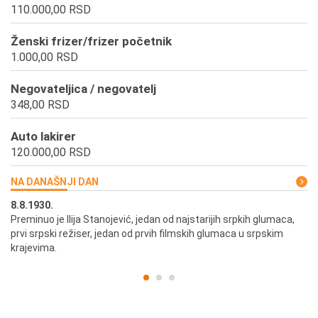
110.000,00 RSD
Ženski frizer/frizer početnik
1.000,00 RSD
Negovateljica / negovatelj
348,00 RSD
Auto lakirer
120.000,00 RSD
NA DANAŠNJI DAN
8.8.1930.
8.
Preminuo je Ilija Stanojević, jedan od najstarijih srpkih glumaca,
U 
prvi srpski režiser, jedan od prvih filmskih glumaca u srpskim
krajevima.