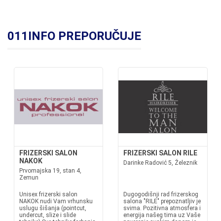
011INFO PREPORUČUJE
FRIZERSKI SALON
FRIZERSKI SALON RILE
NAKOK
Darinke Radović 5, Železnik
Prvomajska 19, stan 4,
Zemun
Unisex frizerski salon
Dugogodišnji rad frizerskog
NAKOK nudi Vam vrhunsku
salona "RILE" prepoznatljiv je
uslugu šišanja (pointcut,
svima. Pozitivna atmosfera i
undercut, slize i slide
energija našeg tima uz Vaše