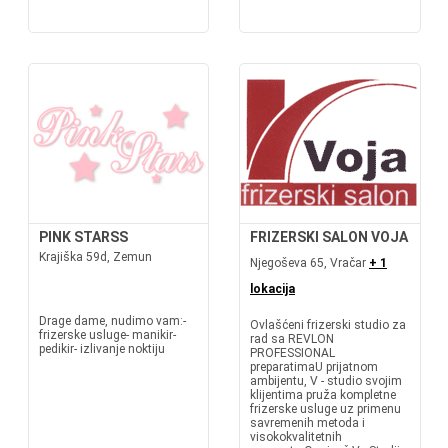
PINK STARSS
FRIZERSKI SALON VOJA
Krajiška 59d, Zemun
Njegoševa 65, Vračar
+ 1
lokacija
Drage dame, nudimo vam:-
Ovlašćeni frizerski studio za
frizerske usluge- manikir-
rad sa REVLON
pedikir- izlivanje noktiju
PROFESSIONAL
preparatimaU prijatnom
ambijentu, V - studio svojim
klijentima pruža kompletne
frizerske usluge uz primenu
savremenih metoda i
visokokvalitetnih