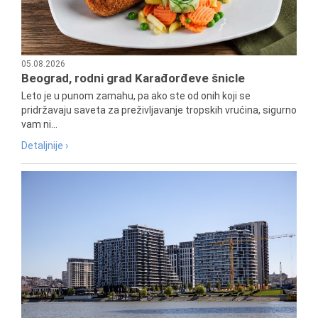
05.08.2026
Beograd, rodni grad Karađorđeve šnicle
Leto je u punom zamahu, pa ako ste od onih koji se
pridržavaju saveta za preživljavanje tropskih vrućina, sigurno
vam ni...
Detaljnije ›