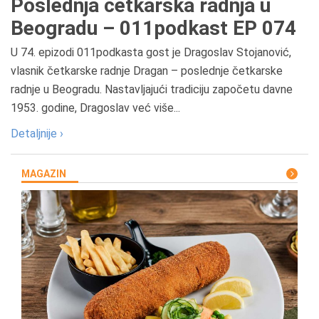
Poslednja četkarska radnja u
Beogradu – 011podkast EP 074
U 74. epizodi 011podkasta gost je Dragoslav Stojanović,
vlasnik četkarske radnje Dragan – poslednje četkarske
radnje u Beogradu. Nastavljajući tradiciju započetu davne
1953. godine, Dragoslav već više...
Detaljnije ›
MAGAZIN