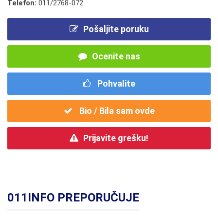
Telefon:
011/2768-072
Pošaljite poruku
Ocenite nas
Pohvalite
Bio / Bila sam ovde
Prijavite grešku!
011INFO PREPORUČUJE