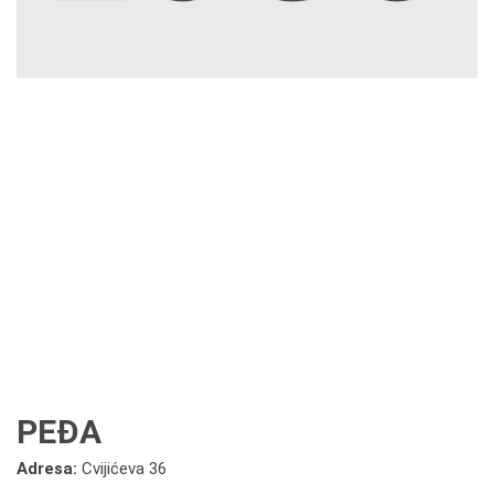
PEĐA
Adresa:
Cvijićeva 36