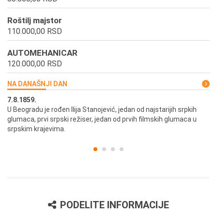
Roštilj majstor
110.000,00 RSD
AUTOMEHANICAR
120.000,00 RSD
NA DANAŠNJI DAN
7.8.1859.
7.
U Beogradu je rođen Ilija Stanojević, jedan od najstarijih srpkih
U 
glumaca, prvi srpski režiser, jedan od prvih filmskih glumaca u
re
srpskim krajevima.
PODELITE INFORMACIJE