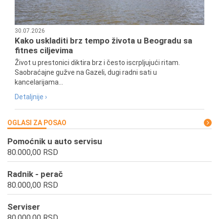
30.07.2026
Kako uskladiti brz tempo života u Beogradu sa
fitnes ciljevima
Život u prestonici diktira brz i često iscrpljujući ritam.
Saobraćajne gužve na Gazeli, dugi radni sati u
kancelarijama...
Detaljnije ›
OGLASI ZA POSAO
Pomoćnik u auto servisu
80.000,00 RSD
Radnik - perač
80.000,00 RSD
Serviser
80.000,00 RSD