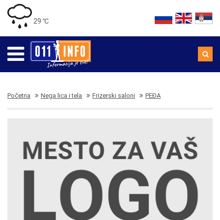
29 ℃
Početna
Nega lica i tela
Frizerski saloni
PEĐA