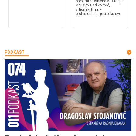
preparata.Osnivač V - Studija
Vojislav Radivojević,
vrhunski frizer -
profesionalac, je u toku svo...
PODKAST