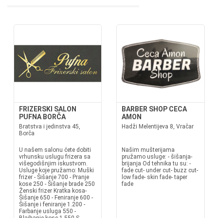
FRIZERSKI SALON
BARBER SHOP CECA
PUFNA BORČA
AMON
Bratstva i jedinstva 45,
Hadži Melentijeva 8, Vračar
Borča
U našem salonu ćete dobiti
Našim mušterijama
vrhunsku uslugu frizera sa
pružamo usluge: - šišanja-
višegodišnjim iskustvom.
brijanja Od tehnika tu su: -
Usluge koje pružamo: Muški
fade cut- under cut- buzz cut-
frizer - Šišanje 700 - Pranje
low fade- skin fade- taper
kose 250 - Šišanje brade 250
fade
Ženski frizer Kratka kosa-
Šišanje 650 - Feniranje 600 -
Šišanje i feniranje 1.200 -
Farbanje usluga 550 -