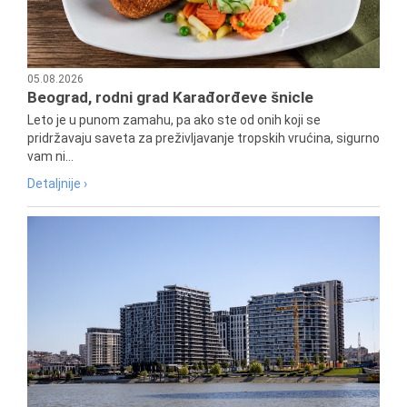
05.08.2026
Beograd, rodni grad Karađorđeve šnicle
Leto je u punom zamahu, pa ako ste od onih koji se
pridržavaju saveta za preživljavanje tropskih vrućina, sigurno
vam ni...
Detaljnije ›