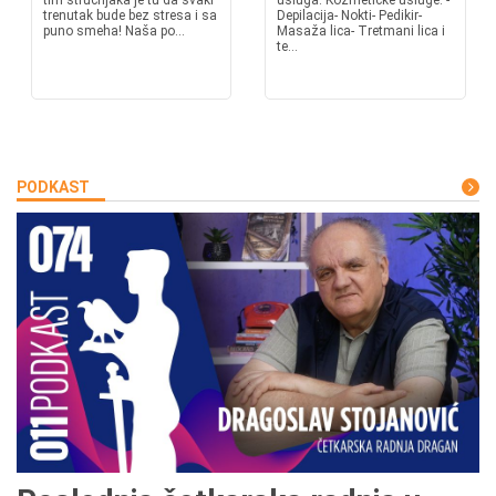
tim stručnjaka je tu da svaki
usluga: Kozmetičke usluge: -
trenutak bude bez stresa i sa
Depilacija- Nokti- Pedikir-
puno smeha! Naša po...
Masaža lica- Tretmani lica i
te...
PODKAST