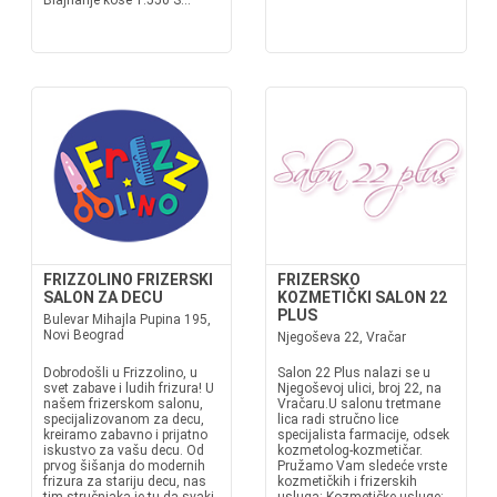
Blajhanje kose 1.550 S...
FRIZZOLINO FRIZERSKI
FRIZERSKO
SALON ZA DECU
KOZMETIČKI SALON 22
PLUS
Bulevar Mihajla Pupina 195,
Novi Beograd
Njegoševa 22, Vračar
Dobrodošli u Frizzolino, u
Salon 22 Plus nalazi se u
svet zabave i ludih frizura! U
Njegoševoj ulici, broj 22, na
našem frizerskom salonu,
Vračaru.U salonu tretmane
specijalizovanom za decu,
lica radi stručno lice
kreiramo zabavno i prijatno
specijalista farmacije, odsek
iskustvo za vašu decu. Od
kozmetolog-kozmetičar.
prvog šišanja do modernih
Pružamo Vam sledeće vrste
frizura za stariju decu, nas
kozmetičkih i frizerskih