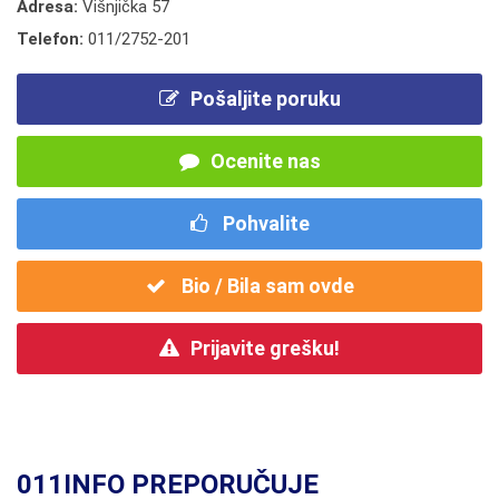
Adresa:
Višnjička 57
Telefon:
011/2752-201
Pošaljite poruku
Ocenite nas
Pohvalite
Bio / Bila sam ovde
Prijavite grešku!
011INFO PREPORUČUJE