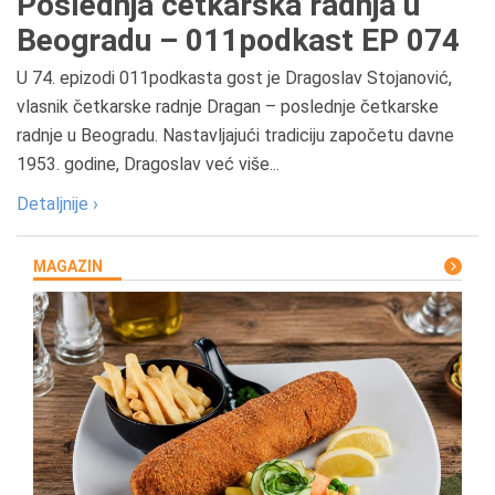
Poslednja četkarska radnja u
Beogradu – 011podkast EP 074
U 74. epizodi 011podkasta gost je Dragoslav Stojanović,
vlasnik četkarske radnje Dragan – poslednje četkarske
radnje u Beogradu. Nastavljajući tradiciju započetu davne
1953. godine, Dragoslav već više...
Detaljnije ›
MAGAZIN