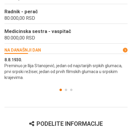
Radnik - perač
80.000,00 RSD
Medicinska sestra - vaspitač
80.000,00 RSD
NA DANAŠNJI DAN
8.8.1930.
8.
Preminuo je Ilija Stanojević, jedan od najstarijih srpkih glumaca,
U 
prvi srpski režiser, jedan od prvih filmskih glumaca u srpskim
krajevima.
PODELITE INFORMACIJE