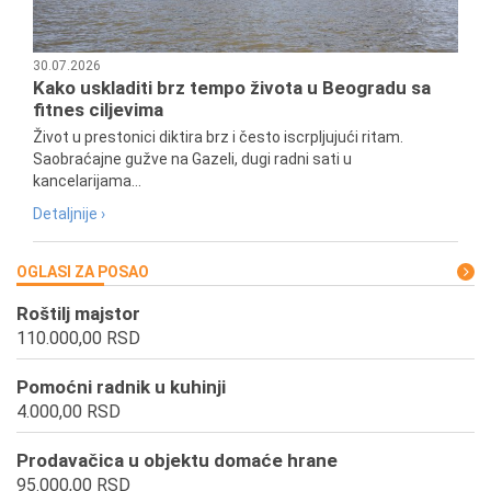
30.07.2026
Kako uskladiti brz tempo života u Beogradu sa
fitnes ciljevima
Život u prestonici diktira brz i često iscrpljujući ritam.
Saobraćajne gužve na Gazeli, dugi radni sati u
kancelarijama...
Detaljnije ›
OGLASI ZA POSAO
Roštilj majstor
110.000,00 RSD
Pomoćni radnik u kuhinji
4.000,00 RSD
Prodavačica u objektu domaće hrane
95.000,00 RSD