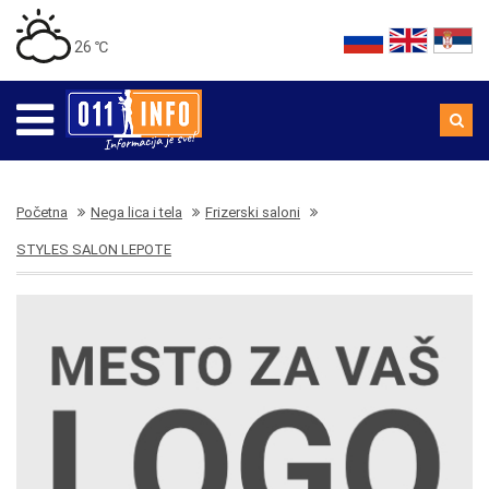
26 ℃
Početna
Nega lica i tela
Frizerski saloni
STYLES SALON LEPOTE