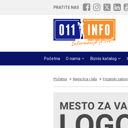
PRATITE NAS
Početna
O nama
Biznis katalog
Početna
Nega lica i tela
Frizerski saloni