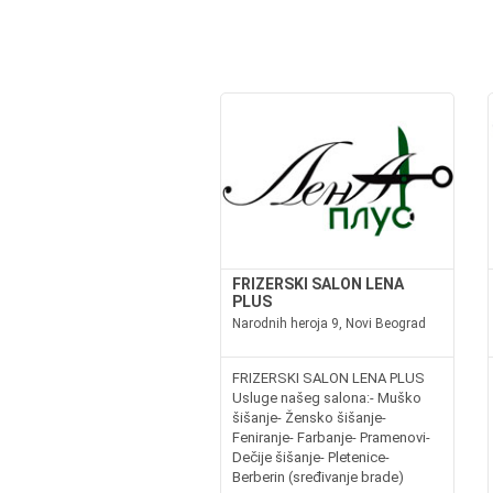
FRIZERSKI SALON LENA
PLUS
Narodnih heroja 9, Novi Beograd
FRIZERSKI SALON LENA PLUS
Usluge našeg salona:- Muško
šišanje- Žensko šišanje-
Feniranje- Farbanje- Pramenovi-
Dečije šišanje- Pletenice-
Berberin (sređivanje brade)