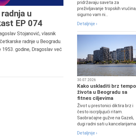
pridržavaju saveta za
preživljavanje tropskih vrućina
radnja u
sigurno vam ni...
ast EP 074
Detaljnije ›
agoslav Stojanović, vlasnik
četkarske radnje u Beogradu.
9.8.1807.
e 1953. godine, Dragoslav već
Dositej Obradović je došao u Srbij
u Beograd, gde je nastavio književ
prosvetni rad, čime je simboličn
najavljen povratak glavnih tokov
srpske kulture južno od Save i
30.07.2026
Dunava.
Kako uskladiti brz tempo
života u Beogradu sa
fitnes ciljevima
Život u prestonici diktira brz i
često iscrpljujući ritam.
Saobraćajne gužve na Gazeli,
dugi radni sati u kancelarijama.
Detaljnije ›