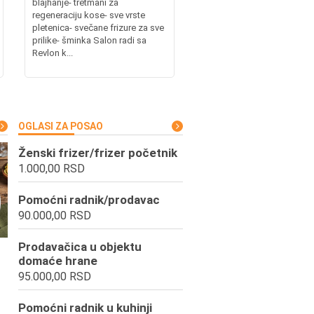
blajhanje- tretmani za
regeneraciju kose- sve vrste
pletenica- svečane frizure za sve
prilike- šminka Salon radi sa
Revlon k...
OGLASI ZA POSAO
Ženski frizer/frizer početnik
1.000,00 RSD
Pomoćni radnik/prodavac
90.000,00 RSD
Prodavačica u objektu
domaće hrane
95.000,00 RSD
Pomoćni radnik u kuhinji