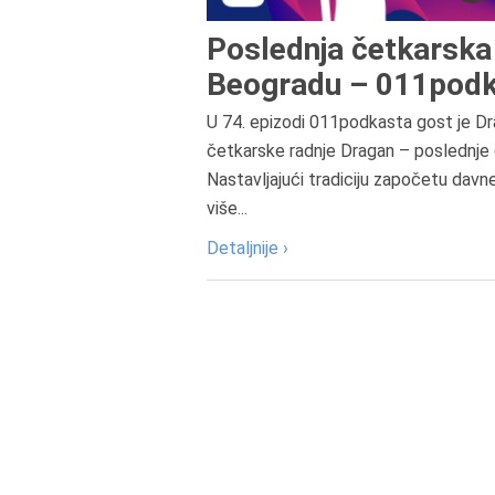
Poslednja četkarska 
Beogradu – 011podk
U 74. epizodi 011podkasta gost je Dr
četkarske radnje Dragan – poslednje 
Nastavljajući tradiciju započetu davn
više...
Detaljnije ›