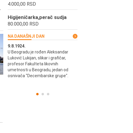
4.000,00 RSD
,
Higijeničarka,perač sudja
80.000,00 RSD
NA DANAŠNJI DAN
9.8.1924.
9.8.2013.
u i
U Beogradu je rođen Aleksandar
Preminuo je Vladimir Šams,
ni i
Luković Lukijan, slikar i grafičar,
mašinski inženjer, pilot, kape
o
profesor Fakulteta likovnih
JAT-a, počasni predsednik Ae
a
umetnosti u Beogradu, jedan od
kluba "Naša krila".
osnivača "Decembarske grupe".
..