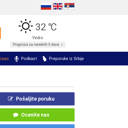
32 ℃
Vedro
Prognoza za narednih 5 dana
posao
Podkast
Preporuke iz Srbije
Pošaljite poruku
Ocenite nas