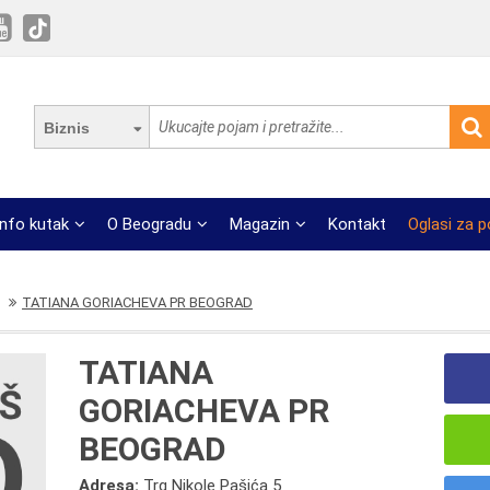
Biznis
Info kutak
O Beogradu
Magazin
Kontakt
Oglasi za 
TATIANA GORIACHEVA PR BEOGRAD
TATIANA
GORIACHEVA PR
BEOGRAD
Adresa:
Trg Nikole Pašića 5