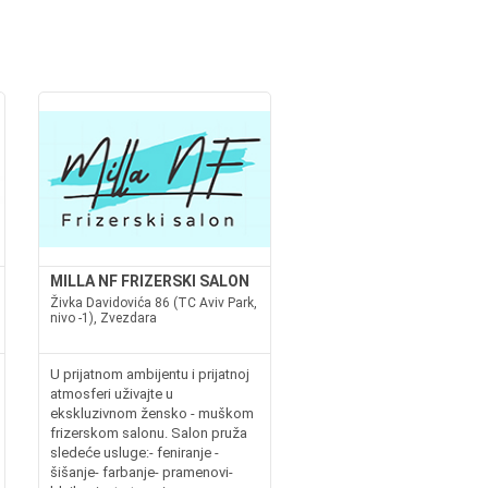
MILLA NF FRIZERSKI SALON
Živka Davidovića 86 (TC Aviv Park,
nivo -1), Zvezdara
U prijatnom ambijentu i prijatnoj
atmosferi uživajte u
ekskluzivnom žensko - muškom
frizerskom salonu. Salon pruža
sledeće usluge:- feniranje -
šišanje- farbanje- pramenovi-