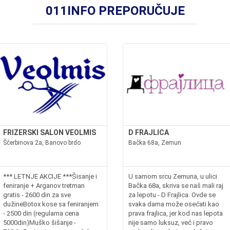
011INFO PREPORUČUJE
FRIZERSKI SALON VEOLMIS
D FRAJLICA
Ščerbinova 2a, Banovo brdo
Bačka 68a, Zemun
*** LETNJE AKCIJE ***Šisanje i
U samom srcu Zemuna, u ulici
feniranje + Arganov tretman
Bačka 68a, skriva se naš mali raj
gratis - 2600 din za sve
za lepotu - D Frajlica. Ovde se
dužineBotox kose sa feniranjem
svaka dama može osećati kao
- 2500 din (regularna cena
prava frajlica, jer kod nas lepota
5000din)Muško šišanje -
nije samo luksuz, već i pravo