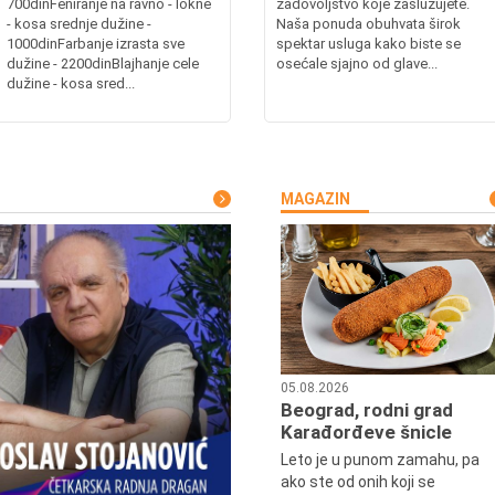
700dinFeniranje na ravno - lokne
zadovoljstvo koje zaslužujete.
- kosa srednje dužine -
Naša ponuda obuhvata širok
1000dinFarbanje izrasta sve
spektar usluga kako biste se
dužine - 2200dinBlajhanje cele
osećale sjajno od glave...
dužine - kosa sred...
MAGAZIN
05.08.2026
Beograd, rodni grad
Karađorđeve šnicle
Leto je u punom zamahu, pa
ako ste od onih koji se