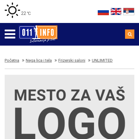
22 ℃
Početna
Nega lica i tela
Frizerski saloni
UNLIMITED