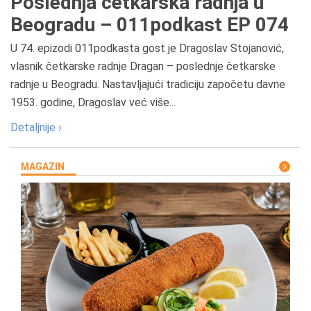
Poslednja četkarska radnja u
Beogradu – 011podkast EP 074
U 74. epizodi 011podkasta gost je Dragoslav Stojanović,
vlasnik četkarske radnje Dragan – poslednje četkarske
radnje u Beogradu. Nastavljajući tradiciju započetu davne
1953. godine, Dragoslav već više...
Detaljnije ›
MAGAZIN