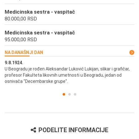
Medicinska sestra - vaspitač
80.000,00 RSD
Medicinska sestra - vaspitač
95.000,00 RSD
NA DANAŠNJI DAN
9.8.1924.
9.
U Beogradu je rođen Aleksandar Luković Lukijan, slikar i grafičar,
Pr
profesor Fakulteta likovnih umetnosti u Beogradu, jedan od
a,
osnivača "Decembarske grupe".
PODELITE INFORMACIJE