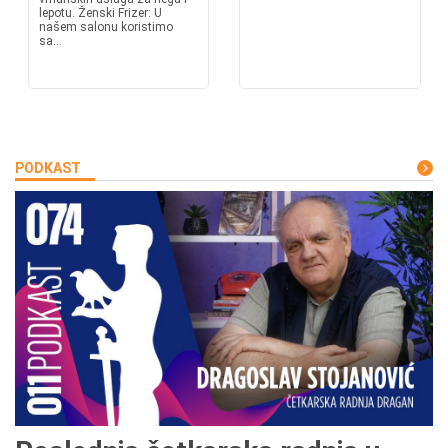
lepotu. Ženski Frizer: U
našem salonu koristimo
sa...
PODKAST