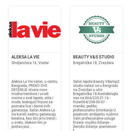
ALEKSA LA VIE
BEAUTY V&S STUDIO
Smiljanićeva 16, Vračar
Bregalnička 18, Zvezdara
Aleksa La Vie salon, u centru
Salon lepote Beauty V&amp;S
Beograda, PREKO DVE
studio nalazi se u Beogradu
DECENIJE stvara nove
na Zvezdari u ulici
modne trendove i uvodi
Bregalnička 18.Kontaktirajte
novine u svet lepote, stila i
nas na:064/233-21-16 -
mode, kreirajući frizure za
frizer064/298-00-07 -
poznata lica i dame svih
manikir, pedikir,
generacija. Salon Aleksa La
profesionalno šminkanje U
vie koristi sedmu generaciju
prijatnom ambijentu nudimo
keratina, kao što je to trend i
Vam profesionalne usluge
u svetu. Aleksin tim je
frizera- muško šišanje -
postao poz...
žensko šišanje- pramenovi-
f...