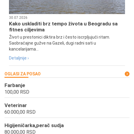
30.07.2026
Kako uskladiti brz tempo života u Beogradu sa
fitnes ciljevima
Život u prestonici diktira brz i često iscrpljujući ritam.
Saobraćajne gužve na Gazeli, dugi radni sati u
kancelarijama...
Detaljnije ›
OGLASI ZA POSAO
Farbanje
100,00 RSD
Veterinar
60.000,00 RSD
Higijeničarka,perač sudja
80.000,00 RSD