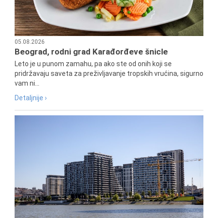
05.08.2026
Beograd, rodni grad Karađorđeve šnicle
Leto je u punom zamahu, pa ako ste od onih koji se
pridržavaju saveta za preživljavanje tropskih vrućina, sigurno
vam ni...
Detaljnije ›