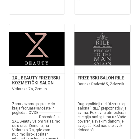
2XL BEAUTY FRIZERSKI
FRIZERSKI SALON RILE
KOZMETIČKI SALON
Darinke Radović 5, Železnik
Vrtlarska 7a, Zemun
Zamrzavamo popuste do
Dugogodišnji rad frizerskog
kraja februara!!!Možete ih
salona "RILE" prepoznatljiv je
pogledati OVDE------------------------
svima. Pozitivna atmosfera i
-----------------------------Dobrodošli u
energija našeg tima uz Vaše
2XL Beauty Salon! Nalazimo
poverenje,svakim danom je
se u srcu Zemuna, na
sve jača! Kod nas ste uvek
Vrtlarskoj 7a, gde vam
dobrodošli!
nudimo širok spektar
vrhunskih usluga za negu i