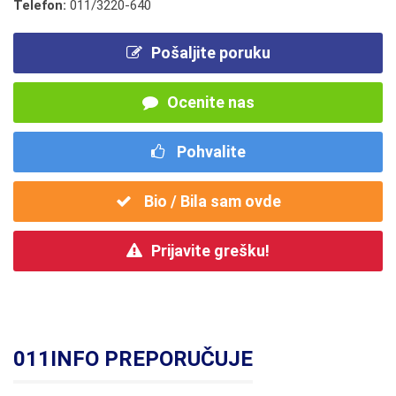
Telefon:
011/3220-640
Pošaljite poruku
Ocenite nas
Pohvalite
Bio / Bila sam ovde
Prijavite grešku!
011INFO PREPORUČUJE