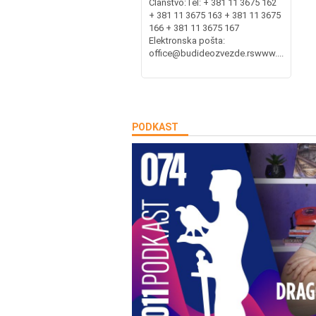
Članstvo:Tel: + 381 11 3675 162
+ 381 11 3675 163 + 381 11 3675
166 + 381 11 3675 167
Elektronska pošta:
office@budideozvezde.rswww....
PODKAST