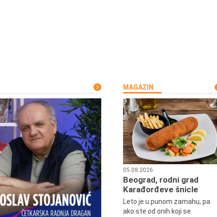
MAGAZIN
05.08.2026
Beograd, rodni grad
Karađorđeve šnicle
Leto je u punom zamahu, pa
ako ste od onih koji se