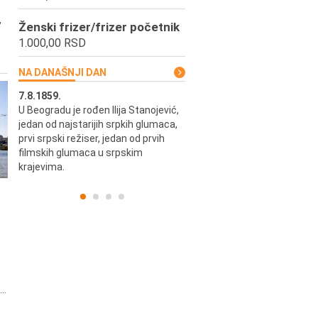
,
Ženski frizer/frizer početnik
1.000,00 RSD
NA DANAŠNJI DAN
7.8.1859.
7.8.1855.
U Beogradu je rođen Ilija Stanojević,
U Beogradu je rođen Svetisla
jedan od najstarijih srpkih glumaca,
Dinulović, pozorišni glumac i r
prvi srpski režiser, jedan od prvih
filmskih glumaca u srpskim
krajevima.
..