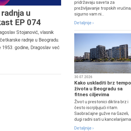
pridržavaju saveta za
preživljavanje tropskih vrućina
radnja u
sigurno vam ni...
ast EP 074
Detaljnije ›
agoslav Stojanović, vlasnik
7.8.2015.
četkarske radnje u Beogradu.
Preminula je Đurđija Cvetić,
e 1953. godine, Dragoslav već
pozorišna, filmska i TV glumica.
30.07.2026
Kako uskladiti brz tempo
života u Beogradu sa
fitnes ciljevima
Život u prestonici diktira brz i
često iscrpljujući ritam.
Saobraćajne gužve na Gazeli,
dugi radni sati u kancelarijama.
Detaljnije ›