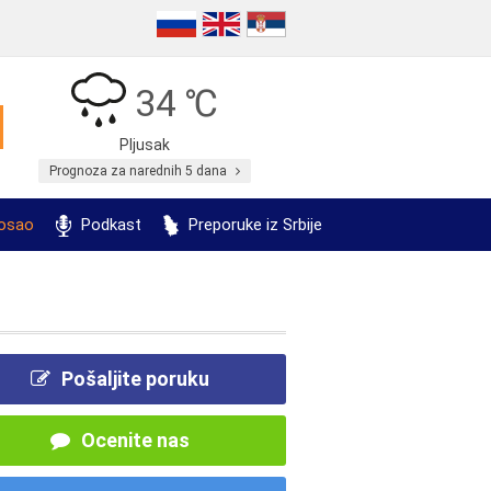
34 ℃
Pljusak
Prognoza za narednih 5 dana
posao
Podkast
Preporuke iz Srbije
Pošaljite poruku
Ocenite nas