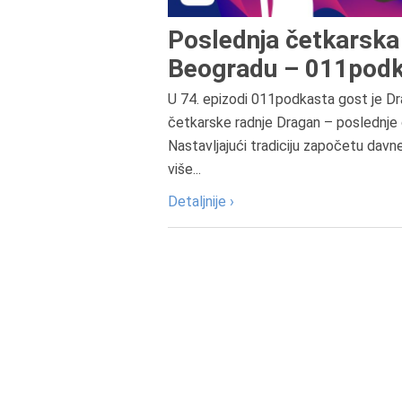
Poslednja četkarska 
Beogradu – 011podk
U 74. epizodi 011podkasta gost je Dr
četkarske radnje Dragan – poslednje 
Nastavljajući tradiciju započetu davn
više...
Detaljnije ›