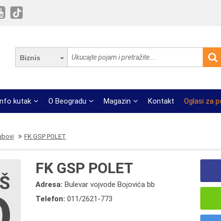
Biznis
Info kutak
O Beogradu
Magazin
Kontakt
Oglasi za 
ubovi
FK GSP POLET
FK GSP POLET
Adresa:
Bulevar vojvode Bojovića bb
Telefon:
011/2621-773