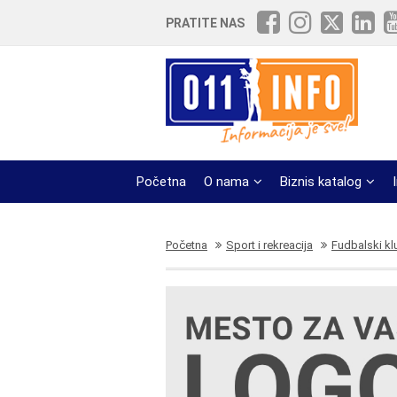
PRATITE NAS
Početna
O nama
Biznis katalog
Početna
Sport i rekreacija
Fudbalski kl