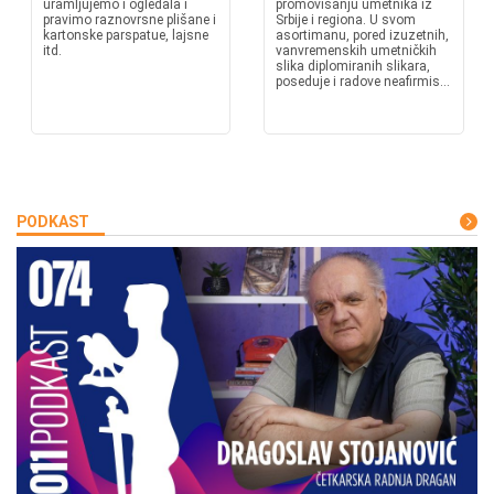
uramljujemo i ogledala i
promovisanju umetnika iz
pravimo raznovrsne plišane i
Srbije i regiona. U svom
kartonske parspatue, lajsne
asortimanu, pored izuzetnih,
itd.
vanvremenskih umetničkih
slika diplomiranih slikara,
poseduje i radove neafirmis...
PODKAST