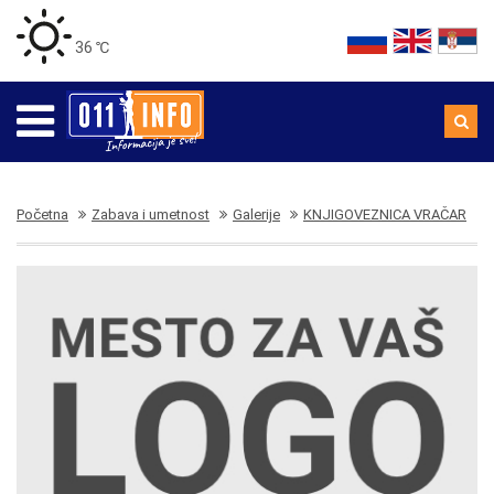
36 ℃
Početna
Zabava i umetnost
Galerije
KNJIGOVEZNICA VRAČAR