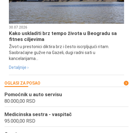
30.07.2026
Kako uskladiti brz tempo života u Beogradu sa
fitnes ciljevima
Život u prestonici diktira brz i često iscrpljujući ritam.
Saobraćajne gužve na Gazeli, dugi radni sati u
kancelarijama...
Detaljnije ›
OGLASI ZA POSAO
Pomoćnik u auto servisu
80.000,00 RSD
Medicinska sestra - vaspitač
95.000,00 RSD