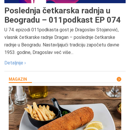
Poslednja četkarska radnja u
Beogradu – 011podkast EP 074
U 74. epizodi 011podkasta gost je Dragoslav Stojanović,
vlasnik četkarske radnje Dragan – poslednje četkarske
radnje u Beogradu. Nastavljajući tradiciju započetu davne
1953. godine, Dragoslav već više...
Detaljnije ›
MAGAZIN