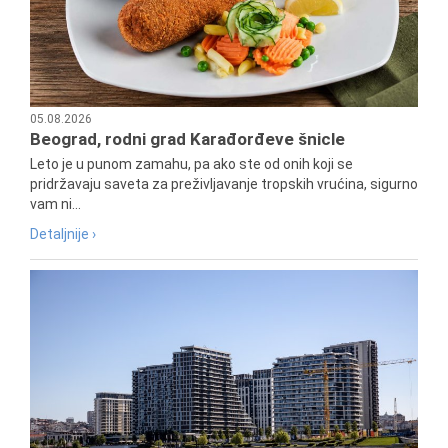
05.08.2026
Beograd, rodni grad Karađorđeve šnicle
Leto je u punom zamahu, pa ako ste od onih koji se
pridržavaju saveta za preživljavanje tropskih vrućina, sigurno
vam ni...
Detaljnije ›