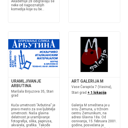
Akademije 28 odigravaju se
neke od najpoznatijih
komedija koje su be...
URAMLJIVANJE
ART GALERIJA M
ARBUTINA
Vase Čarapića 7 (Vasina),
Maršala Birjuzova 35, Stari
Stari grad
+ 1 lokacija
grad
Kuća umetnosti "Arbutina" je
Galerija M smeštena je u
pravo mesto za sve ljubitelje
srcu Zemuna, u tržnom
umetnosti. Naša glavna
centru Zemunikum, na
delatnost je uramljivanje:
adresi Glavna 18a. Od
fotografija, slika, papirusa,
osnivanja, 15. februara 2001.
akvarela, grafika. Takođe
godine, posvećena je