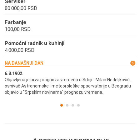
Serviser
80.000,00 RSD
Farbanje
100,00 RSD
Pomoćni radnik u kuhinji
4.000,00 RSD
NA DANAŠNJI DAN
6.8.1902.
6.
ik
Objavljena je prva prognoza vremena u Srbiji - Milan Nedeljković,
Od
osnivač Astronomske i meteorološke opservatorije u Beogradu
Be
objavio u "Srpskim novinama" prognozu vremena.