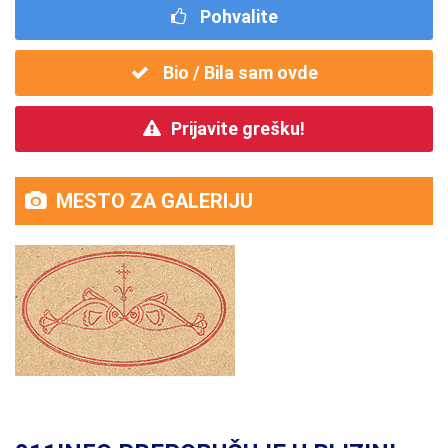
Pohvalite
Bio / Bila sam ovde
Prijavite grešku!
MESTO ZA GALERIJU