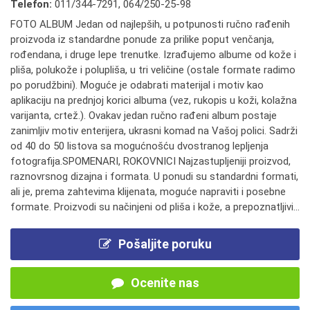
Telefon:
011/344-7291
,
064/250-25-98
FOTO ALBUM Jedan od najlepših, u potpunosti ručno rađenih
proizvoda iz standardne ponude za prilike poput venčanja,
rođendana, i druge lepe trenutke. Izrađujemo albume od kože i
pliša, polukože i polupliša, u tri veličine (ostale formate radimo
po porudžbini). Moguće je odabrati materijal i motiv kao
aplikaciju na prednjoj korici albuma (vez, rukopis u koži, kolažna
varijanta, crtež.). Ovakav jedan ručno rađeni album postaje
zanimljiv motiv enterijera, ukrasni komad na Vašoj polici. Sadrži
od 40 do 50 listova sa mogućnošću dvostranog lepljenja
fotografija.SPOMENARI, ROKOVNICI Najzastupljeniji proizvod,
raznovrsnog dizajna i formata. U ponudi su standardni formati,
ali je, prema zahtevima klijenata, moguće napraviti i posebne
formate. Proizvodi su načinjeni od pliša i kože, a prepoznatljivi...
Pošaljite poruku
Ocenite nas