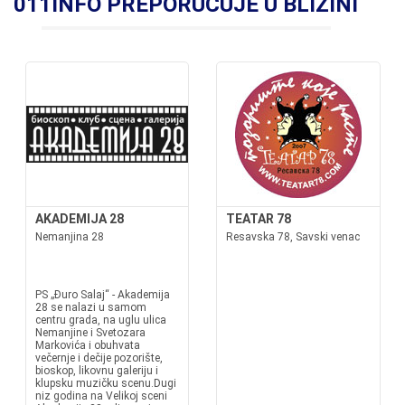
011INFO PREPORUČUJE U BLIZINI
AKADEMIJA 28
TEATAR 78
Nemanjina 28
Resavska 78, Savski venac
PS „Đuro Salaj“ - Akademija
28 se nalazi u samom
centru grada, na uglu ulica
Nemanjine i Svetozara
Markovića i obuhvata
večernje i dečije pozorište,
bioskop, likovnu galeriju i
klupsku muzičku scenu.Dugi
niz godina na Velikoj sceni