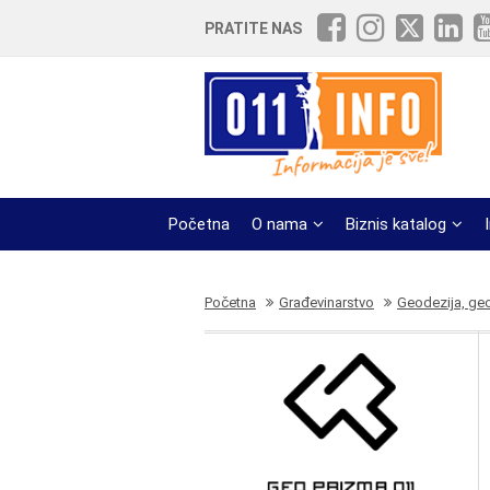
PRATITE NAS
Početna
O nama
Biznis katalog
Početna
Građevinarstvo
Geodezija, geo