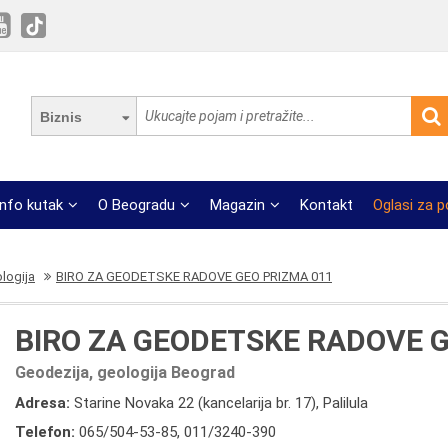
Biznis
Info kutak
O Beogradu
Magazin
Kontakt
Oglasi za 
logija
BIRO ZA GEODETSKE RADOVE GEO PRIZMA 011
BIRO ZA GEODETSKE RADOVE G
Geodezija, geologija Beograd
Adresa:
Starine Novaka 22 (kancelarija br. 17), Palilula
Telefon:
065/504-53-85
,
011/3240-390