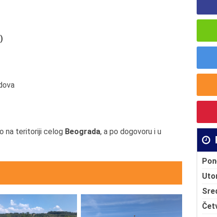
)
odova
 na teritoriji celog
Beograda
, a po dogovoru i u
Pon
Uto
Sre
Čet