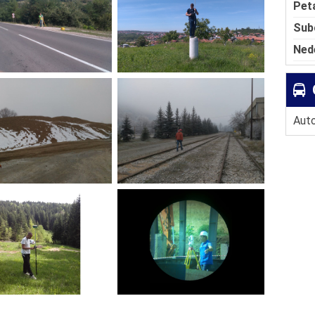
Pet
Sub
Ned
Auto