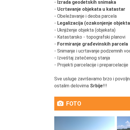
-
Izrada geodetskih snimaka
-
Ucrtavanje objekata u katastar
- Obeležavanje i deoba parcela
-
Legalizacija (ozakonjenje objekta
- Uknjiženje objekta (objekata)
- Katastarsko - topografski planovi
-
Formiranje građevinskih parcela
- Snimanje i ucrtavanje podzemnih v
- Izveštaj zatečenog stanja
- Projekti parcelacije i preparcelacije
Sve usluge završavamo brzo i povoljno
ostalim delovima
Srbije
!!!
FOTO