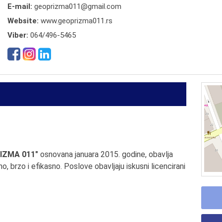
E-mail:
geoprizma011@gmail.com
Website:
www.geoprizma011.rs
Viber:
064/496-5465
RIZMA 011"
osnovana januara 2015. godine, obavlja
, brzo i efikasno. Poslove obavljaju iskusni licencirani