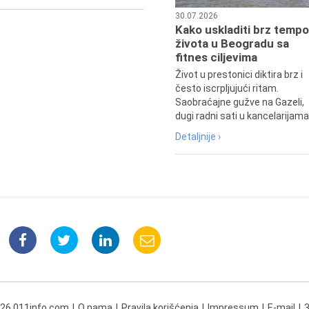
30.07.2026
Kako uskladiti brz tempo
života u Beogradu sa
fitnes ciljevima
Život u prestonici diktira brz i
često iscrpljujući ritam.
Saobraćajne gužve na Gazeli,
dugi radni sati u kancelarijama.
Detaljnije ›
026 011info.com
O nama
Pravila korišćenja
Impressum
E-mail