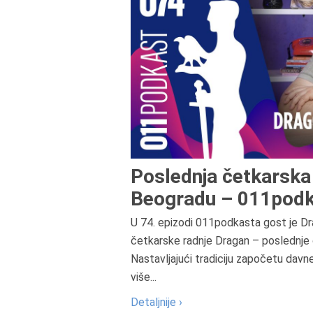
Poslednja četkarska 
Beogradu – 011podk
U 74. epizodi 011podkasta gost je Dr
četkarske radnje Dragan – poslednje 
Nastavljajući tradiciju započetu davn
više...
Detaljnije ›