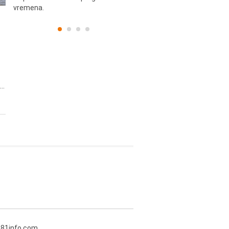
vremena.
..
381info.com