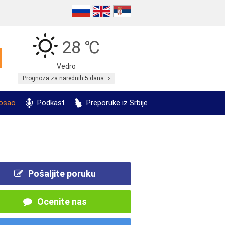
28 ℃
Vedro
Prognoza za narednih 5 dana
posao
Podkast
Preporuke iz Srbije
Pošaljite poruku
Ocenite nas