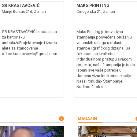
SR KRASTAVČEVIĆ
MAKS PRINTING
Marije Bursać 21d, Zemun
Crnogorska 21, Zemun
SR KRASTAVČEVIĆ Izrada alata
Maks Printing je inovativna
za kartonsku
štamparija posvećena pružanju
ambalažuProjektovanje i izrada
vrhunskih usluga u oblasti
alata za štancovanje
štampe i grafičkog dizajna. Sa
office.krastavcevic@gmail.com
fokusom na kvalitetu i
individualnom pristupu svakom
projektu, naša štamparija je tu da
ispuni sve vaše potrebe u
domenu vizuelne komunikacije.
Naša Ponuda:- Štampanje:
Nudimo širok s...
MAGAZIN