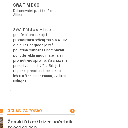
SWA TIM DOO
Dobanovački put 66a, Zemun -
Altina
SWA TIM d.o.o. – Lider u
grafičkoj produkciji i
promotivnim rešenjima SWA TIM
d.o.o. iz Beograda je vaš
pouzdan partner za kompletnu
ponudu reklamnog materijala i
promotivne opreme. Sa snažnim
prisustvom na tržištu Srbije i
regiona, prepoznati smo kao
lideri u širini asortimana, kvalitetu
usluge i...
OGLASI ZA POSAO
Ženski frizer/frizer početnik