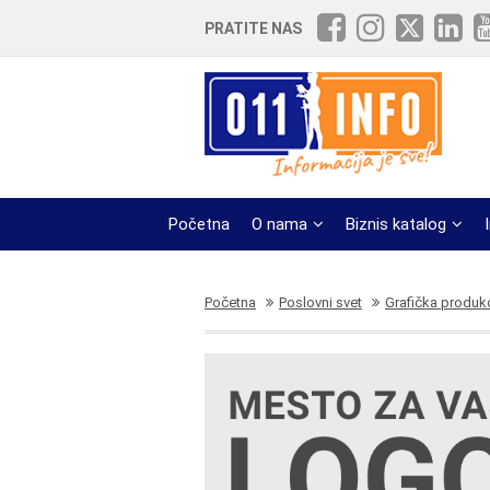
PRATITE NAS
Početna
O nama
Biznis katalog
Početna
Poslovni svet
Grafička produkc