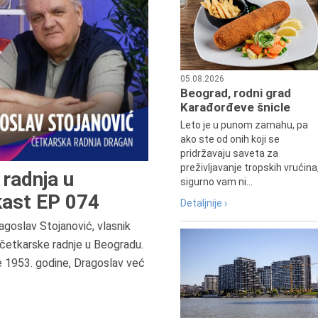
05.08.2026
Beograd, rodni grad
Karađorđeve šnicle
Leto je u punom zamahu, pa
ako ste od onih koji se
pridržavaju saveta za
preživljavanje tropskih vrućina
radnja u
sigurno vam ni...
ast EP 074
Detaljnije ›
agoslav Stojanović, vlasnik
6.8.2013.
četkarske radnje u Beogradu.
Preminula je Zorka Boljanović,
e 1953. godine, Dragoslav već
vazduhoplovni inženjer, predsedn
Udruženja žena pilota Jugoslavij