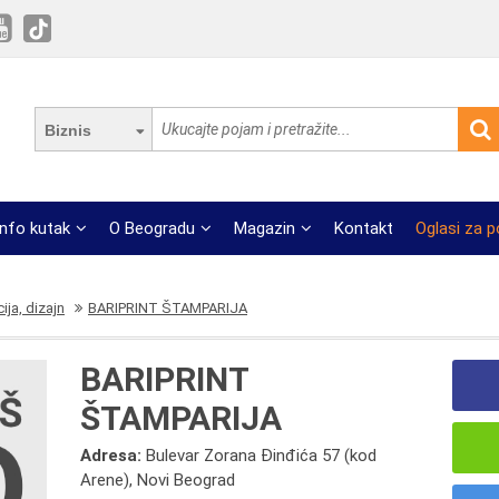
Biznis
Info kutak
O Beogradu
Magazin
Kontakt
Oglasi za 
ija, dizajn
BARIPRINT ŠTAMPARIJA
BARIPRINT
ŠTAMPARIJA
Adresa:
Bulevar Zorana Đinđića 57 (kod
Arene), Novi Beograd