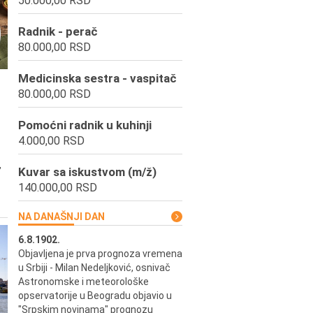
50.000,00 RSD
Radnik - perač
80.000,00 RSD
Medicinska sestra - vaspitač
80.000,00 RSD
Pomoćni radnik u kuhinji
4.000,00 RSD
,
Kuvar sa iskustvom (m/ž)
140.000,00 RSD
NA DANAŠNJI DAN
6.8.1902.
6.8.2004.
Objavljena je prva prognoza vremena
Odigrana je košarkaška prijat
ik
u Srbiji - Milan Nedeljković, osnivač
utakmica između SCG i SAD 
e.
Astronomske i meteorološke
Beogradskoj Areni.
opservatorije u Beogradu objavio u
"Srpskim novinama" prognozu