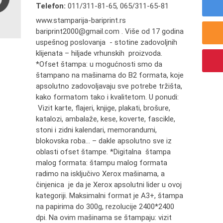
Telefon:
011/311-81-65
,
065/311-65-81
www.stamparija-bariprint.rs
bariprint2000@gmail.com . Više od 17 godina
uspešnog poslovanja - stotine zadovoljnih
klijenata – hiljade vrhunskih proizvoda.
*Ofset štampa: u mogućnosti smo da
štampano na mašinama do B2 formata, koje
apsolutno zadovoljavaju sve potrebe tržišta,
kako formatom tako i kvalitetom. U ponudi:
Vizit karte, flajeri, knjige, plakati, brošure,
katalozi, ambalaže, kese, koverte, fascikle,
stoni i zidni kalendari, memorandumi,
blokovska roba... – dakle apsolutno sve iz
oblasti ofset štampe. *Digitalna štampa
malog formata: štampu malog formata
radimo na isključivo Xerox mašinama, a
činjenica je da je Xerox apsolutni lider u ovoj
kategoriji. Maksimalni format je A3+, štampa
na papirima do 300g, rezolucije 2400*2400
dpi. Na ovim mašinama se štampaju: vizit