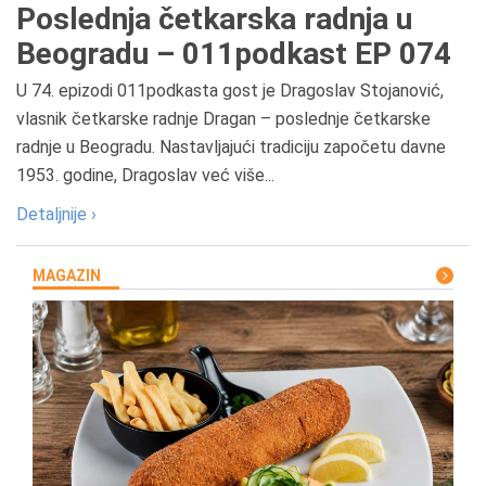
Poslednja četkarska radnja u
Beogradu – 011podkast EP 074
U 74. epizodi 011podkasta gost je Dragoslav Stojanović,
vlasnik četkarske radnje Dragan – poslednje četkarske
radnje u Beogradu. Nastavljajući tradiciju započetu davne
1953. godine, Dragoslav već više...
Detaljnije ›
MAGAZIN