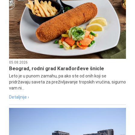
05.08.2026
Beograd, rodni grad Karađorđeve šnicle
Leto je u punom zamahu, pa ako ste od onih koji se
pridržavaju saveta za preživljavanje tropskih vrućina, sigurno
vam ni...
Detaljnije ›