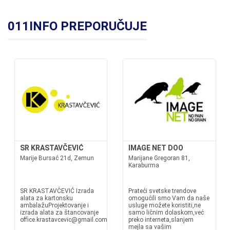
011INFO PREPORUČUJE
SR KRASTAVČEVIĆ
IMAGE NET DOO
Marije Bursać 21d, Zemun
Marijane Gregoran 81,
Karaburma
SR KRASTAVČEVIĆ Izrada
Prateći svetske trendove
alata za kartonsku
omogućili smo Vam da naše
ambalažuProjektovanje i
usluge možete koristiti,ne
izrada alata za štancovanje
samo ličnim dolaskom,već
office.krastavcevic@gmail.com
preko interneta,slanjem
mejla sa vašim