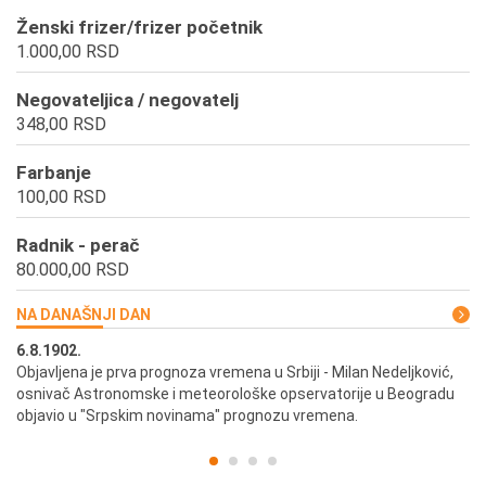
Ženski frizer/frizer početnik
1.000,00 RSD
Negovateljica / negovatelj
348,00 RSD
Farbanje
100,00 RSD
Radnik - perač
80.000,00 RSD
NA DANAŠNJI DAN
6.8.1902.
6.
ik
Objavljena je prva prognoza vremena u Srbiji - Milan Nedeljković,
Od
osnivač Astronomske i meteorološke opservatorije u Beogradu
Be
objavio u "Srpskim novinama" prognozu vremena.