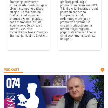
štamparija posvećena
grafičkoj produkciji i
pružanju vrhunskih usluga u
promotivnim rešenjima SWA
oblasti štampe i grafičkog
TIM d.o.o. iz Beograda je vaš
dizajna. Sa fokusom na
pouzdan partner za
kvalitetu i individualnom
kompletnu ponudu
pristupu svakom projektu,
reklamnog materijala i
naša štamparija je tu da
promotivne opreme. Sa
ispuni sve vaše potrebe u
snažnim prisustvom na
domenu vizuelne
tržištu Srbije i regiona,
komunikacije. Naša Ponuda:-
prepoznati smo kao lideri u
Štampanje: Nudimo širok s...
širini asortimana, kvalitetu
usluge i...
PODKAST