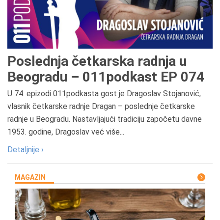
Poslednja četkarska radnja u
Beogradu – 011podkast EP 074
U 74. epizodi 011podkasta gost je Dragoslav Stojanović,
vlasnik četkarske radnje Dragan – poslednje četkarske
radnje u Beogradu. Nastavljajući tradiciju započetu davne
1953. godine, Dragoslav već više...
Detaljnije ›
MAGAZIN