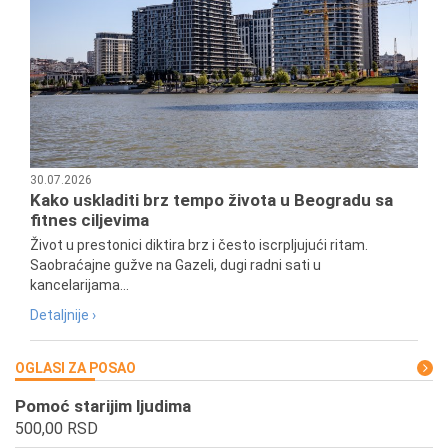
30.07.2026
Kako uskladiti brz tempo života u Beogradu sa
fitnes ciljevima
Život u prestonici diktira brz i često iscrpljujući ritam.
Saobraćajne gužve na Gazeli, dugi radni sati u
kancelarijama...
Detaljnije ›
OGLASI ZA POSAO
Pomoć starijim ljudima
500,00 RSD