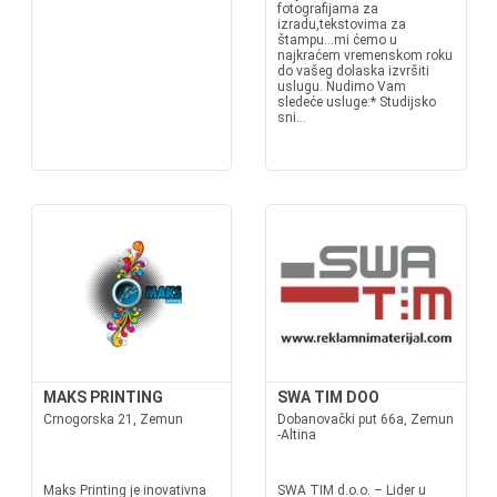
fotografijama za
izradu,tekstovima za
štampu...mi ćemo u
najkraćem vremenskom roku
do vašeg dolaska izvršiti
uslugu. Nudimo Vam
sledeće usluge:* Studijsko
sni...
MAKS PRINTING
SWA TIM DOO
Crnogorska 21, Zemun
Dobanovački put 66a, Zemun
-Altina
Maks Printing je inovativna
SWA TIM d.o.o. – Lider u