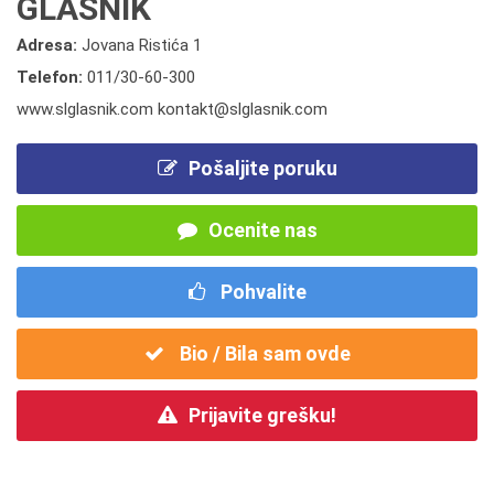
GLASNIK
Adresa:
Jovana Ristića 1
Telefon:
011/30-60-300
www.slglasnik.com kontakt@slglasnik.com
Pošaljite poruku
Ocenite nas
Pohvalite
Bio / Bila sam ovde
Prijavite grešku!