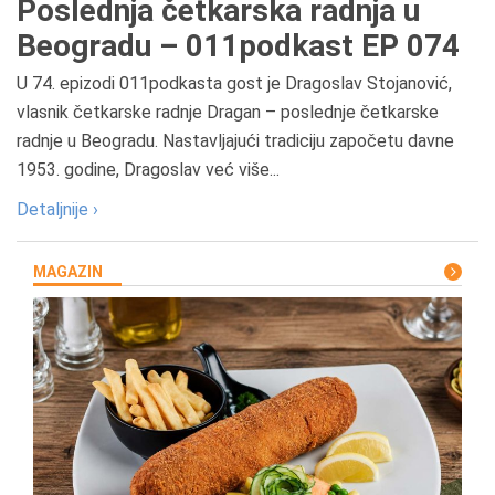
Poslednja četkarska radnja u
Beogradu – 011podkast EP 074
U 74. epizodi 011podkasta gost je Dragoslav Stojanović,
vlasnik četkarske radnje Dragan – poslednje četkarske
radnje u Beogradu. Nastavljajući tradiciju započetu davne
1953. godine, Dragoslav već više...
Detaljnije ›
MAGAZIN