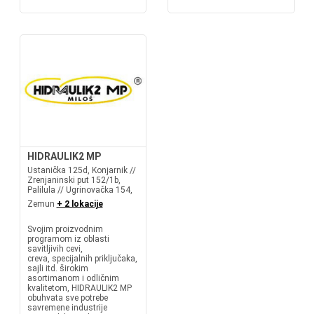
HIDRAULIK2 MP
Ustanička 125d, Konjarnik //
Zrenjaninski put 152/1b,
Palilula // Ugrinovačka 154,
Zemun
+ 2 lokacije
Svojim proizvodnim
programom iz oblasti
savitljivih cevi,
creva, specijalnih priključaka,
sajli itd. širokim
asortimanom i odličnim
kvalitetom, HIDRAULIK2 MP
obuhvata sve potrebe
savremene industrije