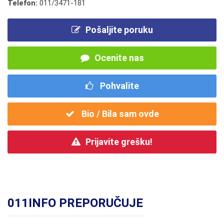
Telefon:
011/3471-181
Pošaljite poruku
Ocenite nas
Pohvalite
Bio / Bila sam ovde
Prijavite grešku!
011INFO PREPORUČUJE