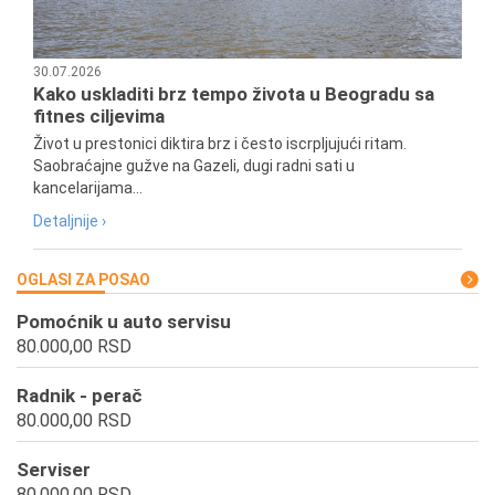
30.07.2026
Kako uskladiti brz tempo života u Beogradu sa
fitnes ciljevima
Život u prestonici diktira brz i često iscrpljujući ritam.
Saobraćajne gužve na Gazeli, dugi radni sati u
kancelarijama...
Detaljnije ›
OGLASI ZA POSAO
Pomoćnik u auto servisu
80.000,00 RSD
Radnik - perač
80.000,00 RSD
Serviser
80.000,00 RSD