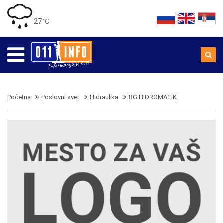
27 ℃
Početna
Poslovni svet
Hidraulika
BG HIDROMATIK