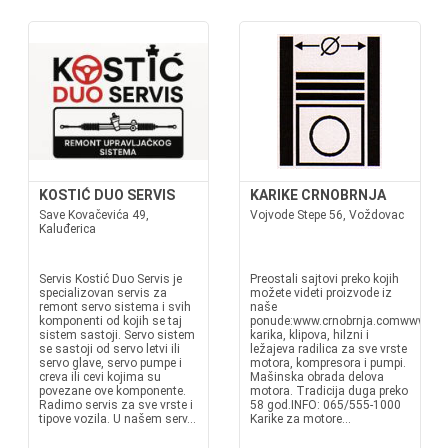
KOSTIĆ DUO SERVIS
KARIKE CRNOBRNJA
Save Kovačevića 49,
Vojvode Stepe 56, Voždovac
Kaluđerica
Servis Kostić Duo Servis je
Preostali sajtovi preko kojih
specializovan servis za
možete videti proizvode iz
remont servo sistema i svih
naše
komponenti od kojih se taj
ponude:www.crnobrnja.comwww.kari
sistem sastoji. Servo sistem
karika, klipova, hilzni i
se sastoji od servo letvi ili
ležajeva radilica za sve vrste
servo glave, servo pumpe i
motora, kompresora i pumpi.
creva ili cevi kojima su
Mašinska obrada delova
povezane ove komponente.
motora. Tradicija duga preko
Radimo servis za sve vrste i
58 god.INFO: 065/555-1000
tipove vozila. U našem serv...
Karike za motore...