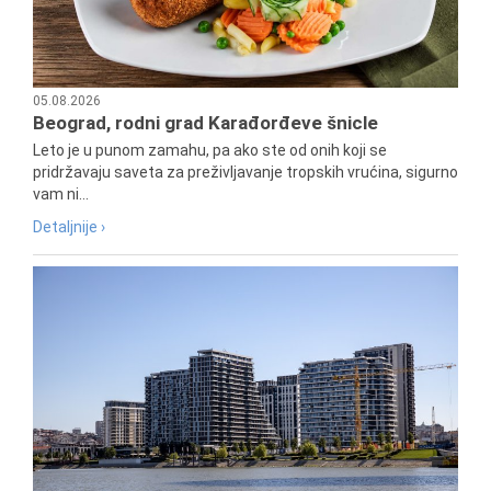
05.08.2026
Beograd, rodni grad Karađorđeve šnicle
Leto je u punom zamahu, pa ako ste od onih koji se
pridržavaju saveta za preživljavanje tropskih vrućina, sigurno
vam ni...
Detaljnije ›