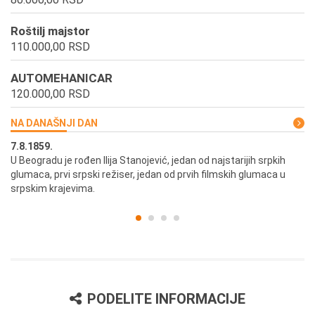
Roštilj majstor
110.000,00 RSD
AUTOMEHANICAR
120.000,00 RSD
NA DANAŠNJI DAN
7.8.1859.
7.
U Beogradu je rođen Ilija Stanojević, jedan od najstarijih srpkih
U 
glumaca, prvi srpski režiser, jedan od prvih filmskih glumaca u
re
srpskim krajevima.
PODELITE INFORMACIJE