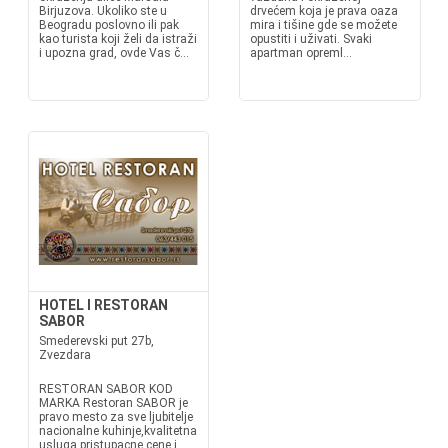
Birjuzova. Ukoliko ste u
drvećem koja je prava oaza
Beogradu poslovno ili pak
mira i tišine gde se možete
kao turista koji želi da istraži
opustiti i uživati. Svaki
i upozna grad, ovde Vas č...
apartman opreml...
HOTEL I RESTORAN
SABOR
Smederevski put 27b,
Zvezdara
RESTORAN SABOR KOD
MARKA Restoran SABOR je
pravo mesto za sve ljubitelje
nacionalne kuhinje,kvalitetna
usluga pristupacne cene i