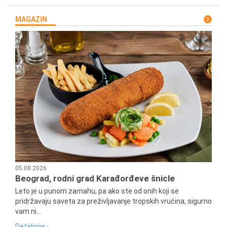
MAGAZIN
05.08.2026
Beograd, rodni grad Karađorđeve šnicle
Leto je u punom zamahu, pa ako ste od onih koji se
pridržavaju saveta za preživljavanje tropskih vrućina, sigurno
vam ni...
Detaljnije ›