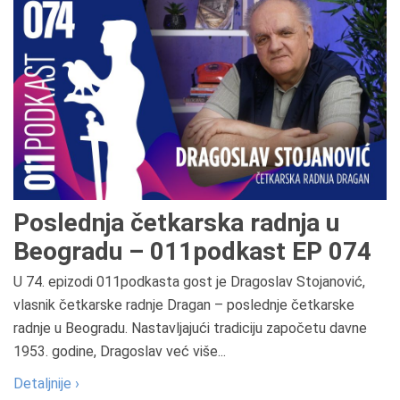
Poslednja četkarska radnja u
Beogradu – 011podkast EP 074
U 74. epizodi 011podkasta gost je Dragoslav Stojanović,
vlasnik četkarske radnje Dragan – poslednje četkarske
radnje u Beogradu. Nastavljajući tradiciju započetu davne
1953. godine, Dragoslav već više...
Detaljnije ›