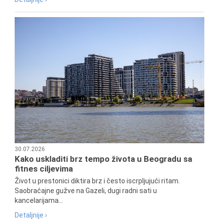
30.07.2026
Kako uskladiti brz tempo života u Beogradu sa
fitnes ciljevima
Život u prestonici diktira brz i često iscrpljujući ritam.
Saobraćajne gužve na Gazeli, dugi radni sati u
kancelarijama...
Detaljnije ›