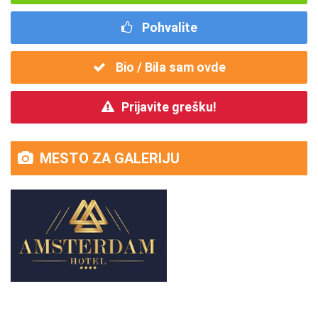
Pohvalite
Bio / Bila sam ovde
Prijavite grešku!
MESTO ZA GALERIJU