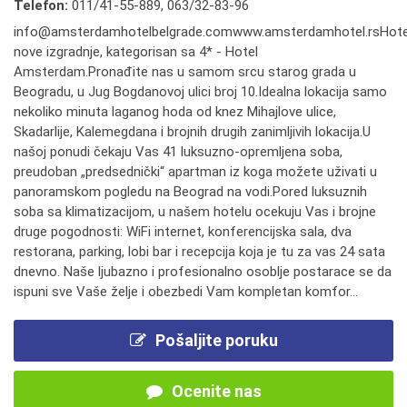
Telefon:
011/41-55-889
,
063/32-83-96
info@amsterdamhotelbelgrade.comwww.amsterdamhotel.rsHote
nove izgradnje, kategorisan sa 4* - Hotel
Amsterdam.Pronađite nas u samom srcu starog grada u
Beogradu, u Jug Bogdanovoj ulici broj 10.Idealna lokacija samo
nekoliko minuta laganog hoda od knez Mihajlove ulice,
Skadarlije, Kalemegdana i brojnih drugih zanimljivih lokacija.U
našoj ponudi čekaju Vas 41 luksuzno-opremljena soba,
preudoban „predsednički“ apartman iz koga možete uživati u
panoramskom pogledu na Beograd na vodi.Pored luksuznih
soba sa klimatizacijom, u našem hotelu ocekuju Vas i brojne
druge pogodnosti: WiFi internet, konferencijska sala, dva
restorana, parking, lobi bar i recepcija koja je tu za vas 24 sata
dnevno. Naše ljubazno i profesionalno osoblje postarace se da
ispuni sve Vaše želje i obezbedi Vam kompletan komfor...
Pošaljite poruku
Ocenite nas