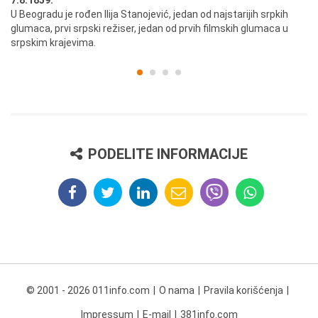
7.8.1859.
7.
U Beogradu je rođen Ilija Stanojević, jedan od najstarijih srpkih
U 
glumaca, prvi srpski režiser, jedan od prvih filmskih glumaca u
re
srpskim krajevima.
PODELITE INFORMACIJE
© 2001 - 2026 011info.com
O nama
Pravila korišćenja
Impressum
E-mail
381info.com