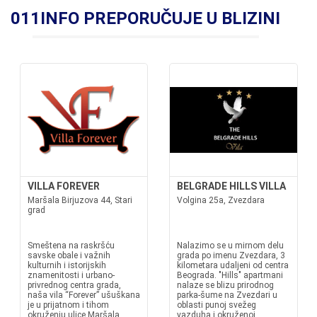
011INFO PREPORUČUJE U BLIZINI
VILLA FOREVER
BELGRADE HILLS VILLA
Maršala Birjuzova 44, Stari
Volgina 25a, Zvezdara
grad
Smeštena na raskršću
Nalazimo se u mirnom delu
savske obale i važnih
grada po imenu Zvezdara, 3
kulturnih i istorijskih
kilometara udaljeni od centra
znamenitosti i urbano-
Beograda. "Hills" apartmani
privrednog centra grada,
nalaze se blizu prirodnog
naša vila “Forever” ušuškana
parka-šume na Zvezdari u
je u prijatnom i tihom
oblasti punoj svežeg
okruženju ulice Maršala
vazduha i okruženoj