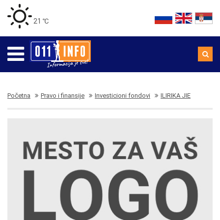
21 ℃
Početna
Pravo i finansije
Investicioni fondovi
ILIRIKA JIE