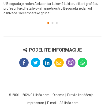
U Beogradu je rođen Aleksandar Luković Lukijan, slikar i grafičar,
Pr
profesor Fakulteta likovnih umetnosti u Beogradu, jedan od
a,
osnivača "Decembarske grupe".
PODELITE INFORMACIJE
© 2001 - 2026 011info.com
O nama
Pravila korišćenja
Impressum
E-mail
381info.com