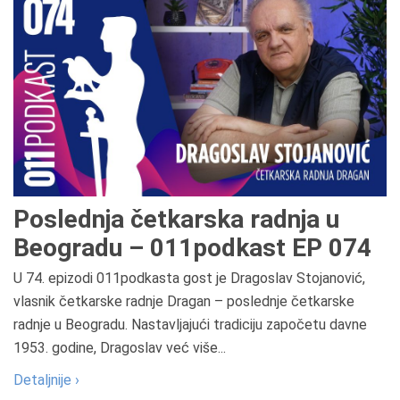
Poslednja četkarska radnja u
Beogradu – 011podkast EP 074
U 74. epizodi 011podkasta gost je Dragoslav Stojanović,
vlasnik četkarske radnje Dragan – poslednje četkarske
radnje u Beogradu. Nastavljajući tradiciju započetu davne
1953. godine, Dragoslav već više...
Detaljnije ›