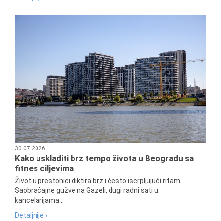
30.07.2026
Kako uskladiti brz tempo života u Beogradu sa
fitnes ciljevima
Život u prestonici diktira brz i često iscrpljujući ritam.
Saobraćajne gužve na Gazeli, dugi radni sati u
kancelarijama...
Detaljnije ›