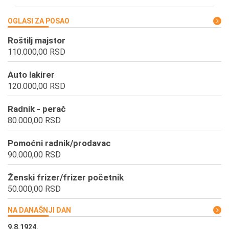
OGLASI ZA POSAO
Roštilj majstor
110.000,00 RSD
Auto lakirer
120.000,00 RSD
Radnik - perač
80.000,00 RSD
Pomoćni radnik/prodavac
90.000,00 RSD
Ženski frizer/frizer početnik
50.000,00 RSD
NA DANAŠNJI DAN
9.8.1924.
9.