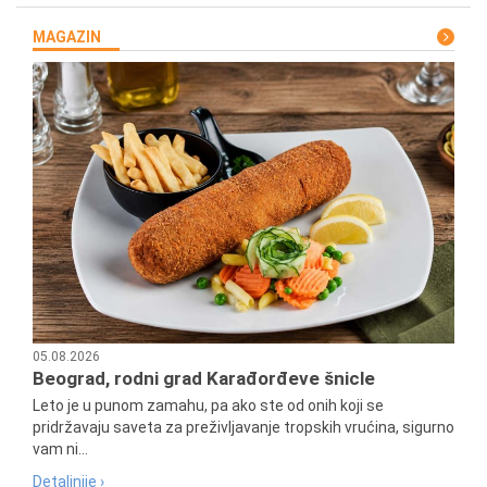
MAGAZIN
05.08.2026
Beograd, rodni grad Karađorđeve šnicle
Leto je u punom zamahu, pa ako ste od onih koji se
pridržavaju saveta za preživljavanje tropskih vrućina, sigurno
vam ni...
Detaljnije ›