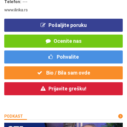
Telefon:
---
www.ilirika.rs
Pošaljite poruku
Ocenite nas
Pohvalite
Bio / Bila sam ovde
Prijavite grešku!
PODKAST