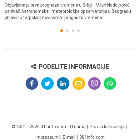
ik
Objavljena je prva prognoza vremena u Srbiji - Milan Nedeljković,
Od
osnivač Astronomske i meteorološke opservatorije u Beogradu
Be
objavio u "Srpskim novinama" prognozu vremena.
PODELITE INFORMACIJE
© 2001 - 2026 011info.com
O nama
Pravila korišćenja
Impressum
E-mail
381info.com