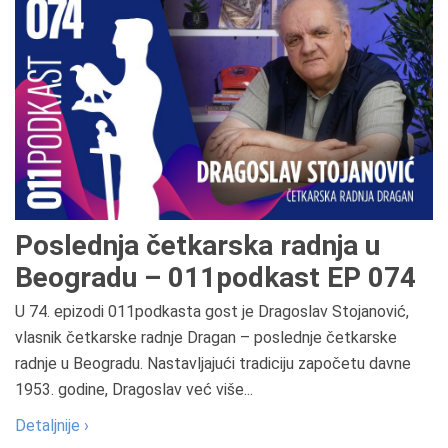
Poslednja četkarska radnja u
Beogradu – 011podkast EP 074
U 74. epizodi 011podkasta gost je Dragoslav Stojanović,
vlasnik četkarske radnje Dragan – poslednje četkarske
radnje u Beogradu. Nastavljajući tradiciju započetu davne
1953. godine, Dragoslav već više...
Detaljnije ›