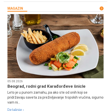
MAGAZIN
05.08.2026
Beograd, rodni grad Karađorđeve šnicle
Leto je u punom zamahu, pa ako ste od onih koji se
pridržavaju saveta za preživljavanje tropskih vrućina, sigurno
vam ni...
Detaljnije ›