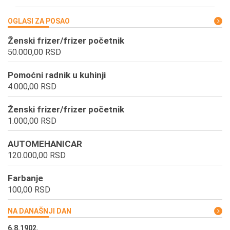
OGLASI ZA POSAO
Ženski frizer/frizer početnik
50.000,00 RSD
Pomoćni radnik u kuhinji
4.000,00 RSD
Ženski frizer/frizer početnik
1.000,00 RSD
AUTOMEHANICAR
120.000,00 RSD
Farbanje
100,00 RSD
NA DANAŠNJI DAN
6.8.1902.
6.