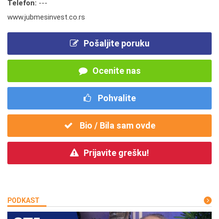
Telefon:
---
www.jubmesinvest.co.rs
Pošaljite poruku
Ocenite nas
Pohvalite
Bio / Bila sam ovde
Prijavite grešku!
PODKAST