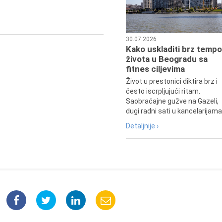
30.07.2026
Kako uskladiti brz tempo
života u Beogradu sa
fitnes ciljevima
Život u prestonici diktira brz i
često iscrpljujući ritam.
Saobraćajne gužve na Gazeli,
dugi radni sati u kancelarijama.
Detaljnije ›