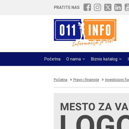
PRATITE NAS
Početna
O nama
Biznis katalog
Početna
Pravo i finansije
Investicioni f