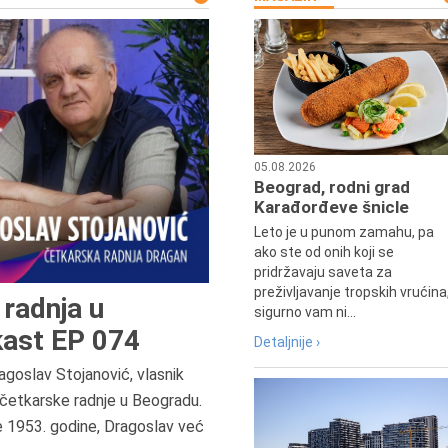
05.08.2026
Beograd, rodni grad
Karađorđeve šnicle
Leto je u punom zamahu, pa
ako ste od onih koji se
pridržavaju saveta za
preživljavanje tropskih vrućina
radnja u
sigurno vam ni...
ast EP 074
Detaljnije ›
agoslav Stojanović, vlasnik
7.8.2015.
četkarske radnje u Beogradu.
Preminula je Đurđija Cvetić,
e 1953. godine, Dragoslav već
pozorišna, filmska i TV glumica.