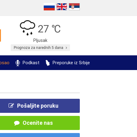
27 ℃
Pljusak
Prognoza za narednih 5 dana
posao
Podkast
Preporuke iz Srbije
Pošaljite poruku
Ocenite nas