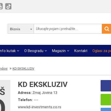
Biznis
Info kutak
O Beogradu
Magazin
Kontakt
Oglasi za 
ondovi
KD EKSKLUZIV
KD EKSKLUZIV
Adresa:
Zmaj Jovina 13
Telefon:
---
www.kd-investments.co.rs