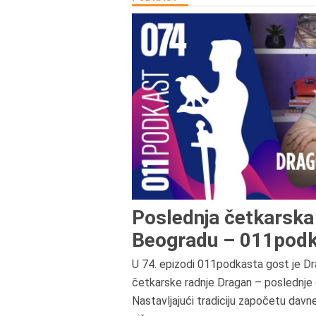
Poslednja četkarska 
Beogradu – 011podk
U 74. epizodi 011podkasta gost je Dr
četkarske radnje Dragan – poslednje 
Nastavljajući tradiciju započetu davn