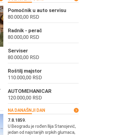
Pomoćnik u auto servisu
80.000,00 RSD
Radnik - perač
80.000,00 RSD
Serviser
80.000,00 RSD
Roštilj majstor
110.000,00 RSD
,
AUTOMEHANICAR
120.000,00 RSD
NA DANAŠNJI DAN
7.8.1859.
7.8.1855.
U Beogradu je rođen Ilija Stanojević,
U Beogradu je rođen Svetisla
jedan od najstarijih srpkih glumaca,
Dinulović, pozorišni glumac i r