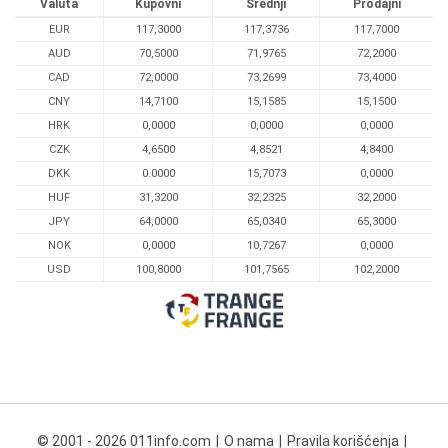
Valuta
Kupovni
Srednji
Prodajni
EUR
117,3000
117,3736
117,7000
AUD
70,5000
71,9765
72,2000
CAD
72,0000
73,2699
73,4000
CNY
14,7100
15,1585
15,1500
HRK
0,0000
0,0000
0,0000
CZK
4,6500
4,8521
4,8400
DKK
0.0000
15,7073
0,0000
HUF
31,3200
32,2325
32,2000
JPY
64,0000
65,0340
65,3000
NOK
0,0000
10,7267
0,0000
USD
100,8000
101,7565
102,2000
© 2001 - 2026 011info.com
O nama
Pravila korišćenja