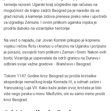
temelja razoren. Ugarski kralj očigledno nije računao na
mogućnost da trajno zadrži Beograd pa je naredio da se
grad razruši, a kamenje zidova prenese preko reke i upotrebi
za izgradnju Zemuna. I ovom prilikom ugarska vojska je
prodrla duboko na vizantijske teritorije.
Na vest o napadu, car Jovan Komnin prikupio je kopnenu
vojsku i rečnu flotu i krenuo u ofanzivu na Ugarsku i potpuno
je porazio, osvojivši tom prilikom i Zemun i Srem. Nakon ovih
borbi, Vizantija je uspevalala da održi granicu na Dunavu i
odbrani svoje važne gradove - Braničevo i Beograd.
Tokom 1147. Godine kroz Beograd su prošle krstaške
ekspedicije nemačkog kralja Konrada III, a odmah zatim i
francuskog Luja VII. Kako kaže jedan izvor, krstaša je bilo
više nego peska u moru. Međutim, oni su samo mirno prošli
kroz Beograd.