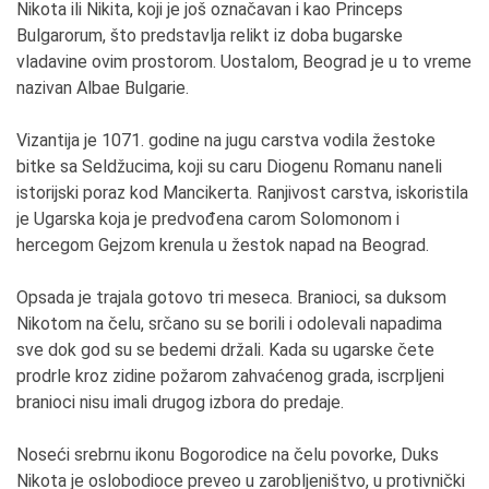
Nikota ili Nikita, koji je još označavan i kao Princeps
Bulgarorum, što predstavlja relikt iz doba bugarske
vladavine ovim prostorom. Uostalom, Beograd je u to vreme
nazivan Albae Bulgarie.
Vizantija je 1071. godine na jugu carstva vodila žestoke
bitke sa Seldžucima, koji su caru Diogenu Romanu naneli
istorijski poraz kod Mancikerta. Ranjivost carstva, iskoristila
je Ugarska koja je predvođena carom Solomonom i
hercegom Gejzom krenula u žestok napad na Beograd.
Opsada je trajala gotovo tri meseca. Branioci, sa duksom
Nikotom na čelu, srčano su se borili i odolevali napadima
sve dok god su se bedemi držali. Kada su ugarske čete
prodrle kroz zidine požarom zahvaćenog grada, iscrpljeni
branioci nisu imali drugog izbora do predaje.
Noseći srebrnu ikonu Bogorodice na čelu povorke, Duks
Nikota je oslobodioce preveo u zarobljeništvo, u protivnički