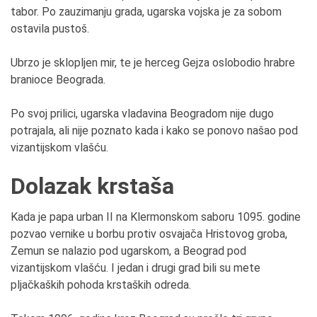
tabor. Po zauzimanju grada, ugarska vojska je za sobom
ostavila pustoš.
Ubrzo je sklopljen mir, te je herceg Gejza oslobodio hrabre
branioce Beograda.
Po svoj prilici, ugarska vladavina Beogradom nije dugo
potrajala, ali nije poznato kada i kako se ponovo našao pod
vizantijskom vlašću.
Dolazak krstaša
Kada je papa urban II na Klermonskom saboru 1095. godine
pozvao vernike u borbu protiv osvajača Hristovog groba,
Zemun se nalazio pod ugarskom, a Beograd pod
vizantijskom vlašću. I jedan i drugi grad bili su mete
pljačkaških pohoda krstaških odreda.