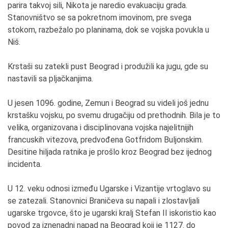
parira takvoj sili, Nikota je naredio evakuaciju grada.
Stanovništvo se sa pokretnom imovinom, pre svega
stokom, razbežalo po planinama, dok se vojska povukla u
Niš.
Krstaši su zatekli pust Beograd i produžili ka jugu, gde su
nastavili sa pljačkanjima.
U jesen 1096. godine, Zemun i Beograd su videli još jednu
krstašku vojsku, po svemu drugačiju od prethodnih. Bila je to
velika, organizovana i disciplinovana vojska najelitnijih
francuskih vitezova, predvođena Gotfridom Buljonskim.
Desitine hiljada ratnika je prošlo kroz Beograd bez ijednog
incidenta.
U 12. veku odnosi između Ugarske i Vizantije vrtoglavo su
se zatezali. Stanovnici Braničeva su napali i zlostavljali
ugarske trgovce, što je ugarski kralj Stefan II iskoristio kao
povod za iznenadni napad na Beograd koji je 1127. do