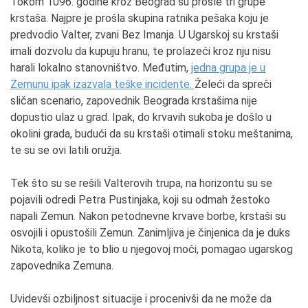
Tokom 1096. godine kroz Beograd su prošle tri grupe
krstaša. Najpre je prošla skupina ratnika pešaka koju je
predvodio Valter, zvani Bez Imanja. U Ugarskoj su krstaši
imali dozvolu da kupuju hranu, te prolazeći kroz nju nisu
harali lokalno stanovništvo. Međutim,
jedna grupa je u
Zemunu ipak izazvala teške incidente.
Želeći da spreči
sličan scenario, zapovednik Beograda krstašima nije
dopustio ulaz u grad. Ipak, do krvavih sukoba je došlo u
okolini grada, budući da su krstaši otimali stoku meštanima,
te su se ovi latili oružja.
Tek što su se rešili Valterovih trupa, na horizontu su se
pojavili odredi Petra Pustinjaka, koji su odmah žestoko
napali Zemun. Nakon petodnevne krvave borbe, krstaši su
osvojili i opustošili Zemun. Zanimljiva je činjenica da je duks
Nikota, koliko je to blio u njegovoj moći, pomagao ugarskog
zapovednika Zemuna.
Uvidevši ozbiljnost situacije i procenivši da ne može da