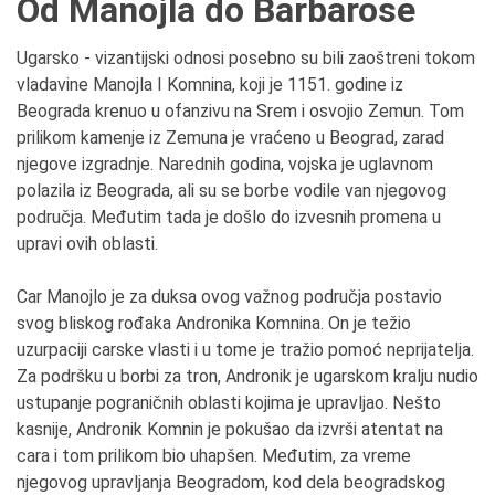
Od Manojla do Barbarose
Ugarsko - vizantijski odnosi posebno su bili zaoštreni tokom
vladavine Manojla I Komnina, koji je 1151. godine iz
Beograda krenuo u ofanzivu na Srem i osvojio Zemun. Tom
prilikom kamenje iz Zemuna je vraćeno u Beograd, zarad
njegove izgradnje. Narednih godina, vojska je uglavnom
polazila iz Beograda, ali su se borbe vodile van njegovog
područja. Međutim tada je došlo do izvesnih promena u
upravi ovih oblasti.
Car Manojlo je za duksa ovog važnog područja postavio
svog bliskog rođaka Andronika Komnina. On je težio
uzurpaciji carske vlasti i u tome je tražio pomoć neprijatelja.
Za podršku u borbi za tron, Andronik je ugarskom kralju nudio
ustupanje pograničnih oblasti kojima je upravljao. Nešto
kasnije, Andronik Komnin je pokušao da izvrši atentat na
cara i tom prilikom bio uhapšen. Međutim, za vreme
njegovog upravljanja Beogradom, kod dela beogradskog