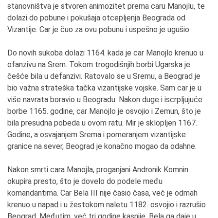
stanovništva je stvoren animozitet prema caru Manojlu, te
dolazi do pobune i pokušaja otcepljenja Beograda od
Vizantije. Car je čuo za ovu pobunu i uspešno je ugušio.
Do novih sukoba dolazi 1164. kada je car Manojlo krenuo u
ofanzivu na Srem. Tokom trogodišnjih borbi Ugarska je
češće bila u defanzivi. Ratovalo se u Sremu, a Beograd je
bio važna strateška tačka vizantijske vojske. Sam car je u
više navrata boravio u Beogradu. Nakon duge i iscrpljujuće
borbe 1165. godine, car Manojlo je osvojio i Zemun, što je
bila presudna pobeda u ovom ratu. Mir je sklopljen 1167.
Godine, a osvajanjem Srema i pomeranjem vizantijske
granice na sever, Beograd je konačno mogao da odahne.
Nakon smrti cara Manojla, proganjani Andronik Komnin
okupira presto, što je dovelo do podele među
komandantima. Car Bela III nije časio časa, već je odmah
krenuo u napad i u žestokom naletu 1182. osvojio i razrušio
Beograd. Međutim, već tri godine kasnije, Bela ga daje u