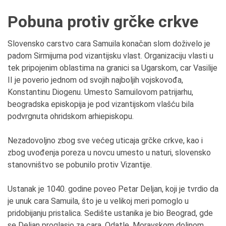
Pobuna protiv grčke crkve
Slovensko carstvo cara Samuila konačan slom doživelo je
padom Sirmijuma pod vizantijsku vlast. Organizaciju vlasti u
tek pripojenim oblastima na granici sa Ugarskom, car Vasilije
II je poverio jednom od svojih najboljih vojskovođa,
Konstantinu Diogenu. Umesto Samuilovom patrijarhu,
beogradska episkopija je pod vizantijskom vlašću bila
podvrgnuta ohridskom arhiepiskopu.
Nezadovoljno zbog sve većeg uticaja grčke crkve, kao i
zbog uvođenja poreza u novcu umesto u naturi, slovensko
stanovništvo se pobunilo protiv Vizantije.
Ustanak je 1040. godine poveo Petar Deljan, koji je tvrdio da
je unuk cara Samuila, što je u velikoj meri pomoglo u
pridobijanju pristalica. Sedište ustanika je bio Beograd, gde
se Deljan proglasio za cara. Odatle, Moravskom dolinom