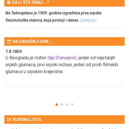
DA LI STE ZNALI …?
Na Tašmajdanu je 1909. godine izgrađena prva srpska
Seizmološka stanica, koja postoji i danas.
Detaljnije ›
NA DANAŠNJI DAN …
7.8.1859.
7.
U Beogradu je rođen
Ilija Stanojević
, jedan od najstarijih
U 
srpkih glumaca, prvi srpski režiser, jedan od prvih filmskih
red
glumaca u srpskim krajevima.
KURSNA LISTA