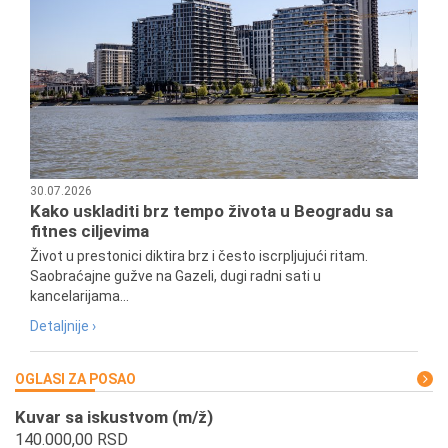
30.07.2026
Kako uskladiti brz tempo života u Beogradu sa
fitnes ciljevima
Život u prestonici diktira brz i često iscrpljujući ritam.
Saobraćajne gužve na Gazeli, dugi radni sati u
kancelarijama...
Detaljnije ›
OGLASI ZA POSAO
Kuvar sa iskustvom (m/ž)
140.000,00 RSD