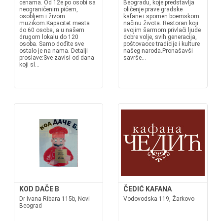
cenama. Od 12e po osobi sa
Beogradu, koje predstavlja
neograničenim pićem,
oličenje prave gradske
osobljem i živom
kafane i spomen boemskom
muzikom.Kapacitet mesta
načinu života. Restoran koji
do 60 osoba, a u našem
svojim šarmom privlači ljude
drugom lokalu do 120
dobre volje, svih generacija,
osoba. Samo dođite sve
poštovaoce tradicije i kulture
ostalo je na nama. Detalji
našeg naroda.Pronašavši
proslave:Sve zavisi od dana
savrše...
koji sl...
KOD DAČE B
ČEDIĆ KAFANA
Dr Ivana Ribara 115b, Novi
Vodovodska 119, Žarkovo
Beograd