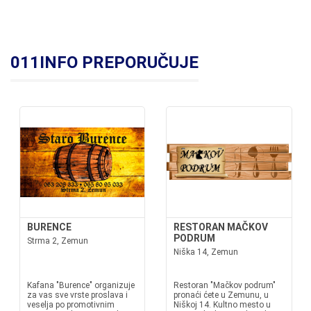
011INFO PREPORUČUJE
BURENCE
RESTORAN MAČKOV
PODRUM
Strma 2, Zemun
Niška 14, Zemun
Kafana "Burence" organizuje
Restoran "Mačkov podrum"
za vas sve vrste proslava i
pronaći ćete u Zemunu, u
veselja po promotivnim
Niškoj 14. Kultno mesto u