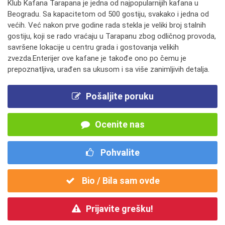
Klub Kafana Tarapana je jedna od najpopularnijih kafana u
Beogradu. Sa kapacitetom od 500 gostiju, svakako i jedna od
većih. Već nakon prve godine rada stekla je veliki broj stalnih
gostiju, koji se rado vraćaju u Tarapanu zbog odličnog provoda,
savršene lokacije u centru grada i gostovanja velikih
zvezda.Enterijer ove kafane je takođe ono po čemu je
prepoznatljiva, urađen sa ukusom i sa više zanimljivih detalja.
Pošaljite poruku
Ocenite nas
Pohvalite
Bio / Bila sam ovde
Prijavite grešku!