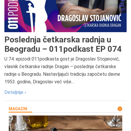
Poslednja četkarska radnja u
Beogradu – 011podkast EP 074
U 74. epizodi 011podkasta gost je Dragoslav Stojanović,
vlasnik četkarske radnje Dragan – poslednje četkarske
radnje u Beogradu. Nastavljajući tradiciju započetu davne
1953. godine, Dragoslav već više...
Detaljnije ›
MAGAZIN