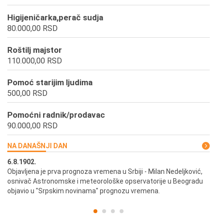
Higijeničarka,perač sudja
80.000,00 RSD
Roštilj majstor
110.000,00 RSD
Pomoć starijim ljudima
500,00 RSD
Pomoćni radnik/prodavac
90.000,00 RSD
NA DANAŠNJI DAN
6.8.1902.
6.
ik
Objavljena je prva prognoza vremena u Srbiji - Milan Nedeljković,
Od
osnivač Astronomske i meteorološke opservatorije u Beogradu
Be
objavio u "Srpskim novinama" prognozu vremena.