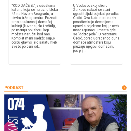
“KOD DAČE B.” je ušuškana
U Vodovodskoj ulici u
kafana koja se nalazi u bloku
Žarkovu nalazi se stari
45 na Novom Beogradu, u
ugostiteljski objekat porodice
okviru tržnog centra. Poznati
Čedić. Ova kuća nosi naziv
smo po ukusnoj domaćoj
porodice koja decenijama
kuhinji (kuvana jela i roštilj), i
upravlja objektom koji je uvek
po meniju po izboru koji
imao reputaciju mesta gde
možete naručiti kod nas.
se “dobro jede”. U restoranu
Komplet meni sadrži: supu/
Čedić, pored ugrađenog duha
čorbu glavno jelo salatu hleb
domaće atmosfere koju
sve to po ceni od...
pružaju njegovi domaćini,
još prij...
PODKAST