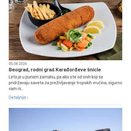
05.08.2026
Beograd, rodni grad Karađorđeve šnicle
Leto je u punom zamahu, pa ako ste od onih koji se
pridržavaju saveta za preživljavanje tropskih vrućina, sigurno
vam ni...
Detaljnije ›