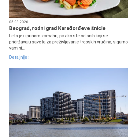
05.08.2026
Beograd, rodni grad Karađorđeve šnicle
Leto je u punom zamahu, pa ako ste od onih koji se
pridržavaju saveta za preživljavanje tropskih vrućina, sigurno
vam ni...
Detaljnije ›