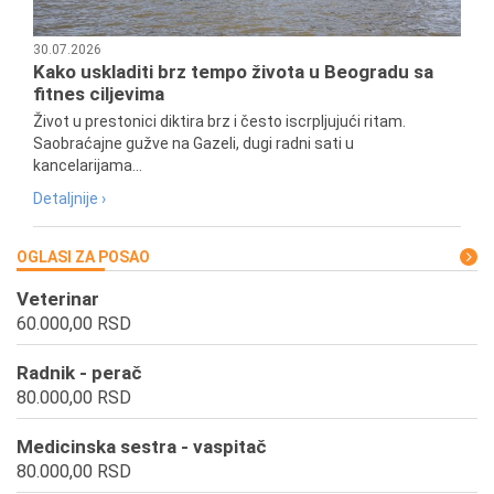
30.07.2026
Kako uskladiti brz tempo života u Beogradu sa
fitnes ciljevima
Život u prestonici diktira brz i često iscrpljujući ritam.
Saobraćajne gužve na Gazeli, dugi radni sati u
kancelarijama...
Detaljnije ›
OGLASI ZA POSAO
Veterinar
60.000,00 RSD
Radnik - perač
80.000,00 RSD
Medicinska sestra - vaspitač
80.000,00 RSD