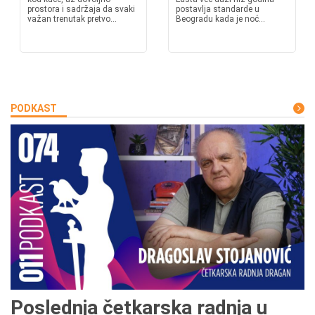
prostora i sadržaja da svaki
postavlja standarde u
važan trenutak pretvo...
Beogradu kada je noć...
PODKAST
Poslednja četkarska radnja u