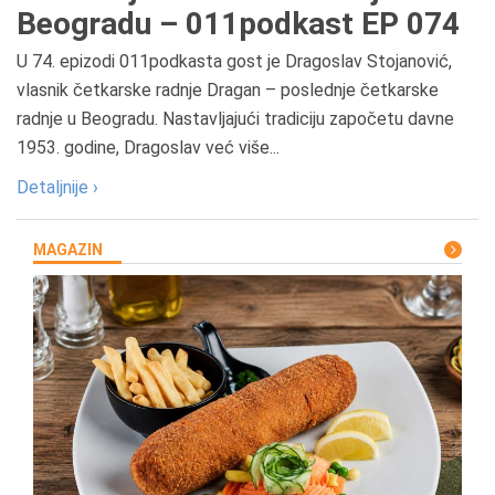
Beogradu – 011podkast EP 074
U 74. epizodi 011podkasta gost je Dragoslav Stojanović,
vlasnik četkarske radnje Dragan – poslednje četkarske
radnje u Beogradu. Nastavljajući tradiciju započetu davne
1953. godine, Dragoslav već više...
Detaljnije ›
MAGAZIN