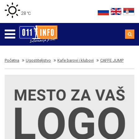
28 ℃
Početna
Ugostiteljstvo
Kafe barovi i klubovi
CAFFE JUMP