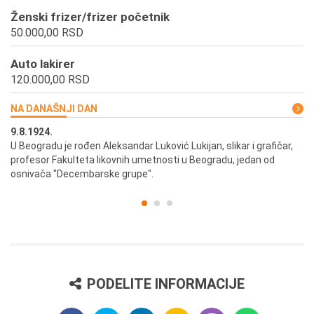
Ženski frizer/frizer početnik
50.000,00 RSD
Auto lakirer
120.000,00 RSD
NA DANAŠNJI DAN
9.8.1924.
9.
U Beogradu je rođen Aleksandar Luković Lukijan, slikar i grafičar,
Pr
profesor Fakulteta likovnih umetnosti u Beogradu, jedan od
a,
osnivača "Decembarske grupe".
PODELITE INFORMACIJE