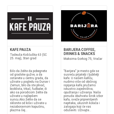
KAFE PAUZA
BARIJERA COFFEE,
DRINKS & SNACKS
Tadeuša Košćuška 63 (SC
25. maj), Stari grad
Maksima Gorkog 75, Vračar
Bilo da želite da pobegnete
"Barijera" je mesto gde se
od gradske gužve, a da
susreću prijatelji i ljubitelji
ostanete u centru grada, da
kafe. U našem kafiću,
uživate u pogledu na Dunav i
nudimo više od običnog
Zemun, bilo da ste plivač,
ispijanja kafe; pružamo
biciklista, trkač, fudbaler, ili
iskustvo zajedništva,
ako sa porodicom želite da
opuštanja i uživanja. Naša
uživate u najlepšem
ponuda obuhvata širok izbor
suncu.Ako želite da se
kafa, sveže pripremljenih
sklonite od kiše i uživate u
napitaka, ukusnih kolača i
nezaboravnom kapućinu,
zalogaja koji će vas
plazma šej...
oduševiti. Uživajte...