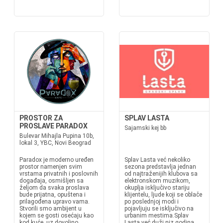
PROSTOR ZA
SPLAV LASTA
PROSLAVE PARADOX
Sajamski kej bb
Bulevar Mihajla Pupina 10b,
lokal 3, YBC, Novi Beograd
Paradox je moderno uređen
Splav Lasta već nekoliko
prostor namenjen svim
sezona predstavlja jednan
vrstama privatnih i poslovnih
od najtraženijih klubova sa
događaja, osmišljen sa
elektronskom muzikom,
željom da svaka proslava
okuplja isključivo stariju
bude prijatna, opuštena i
klijentelu, ljude koji se oblače
prilagođena upravo vama.
po poslednjoj modi i
Stvorili smo ambijent u
pojavljuju se isključivo na
kojem se gosti osećaju kao
urbanim mestima.Splav
kod kuće, uz dovoljno
Lasta već duži niz godina