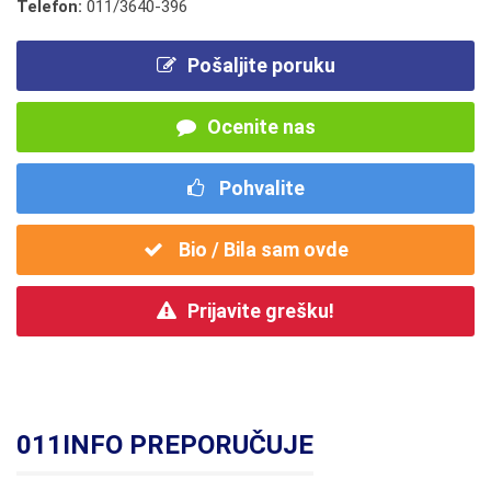
Telefon:
011/3640-396
Pošaljite poruku
Ocenite nas
Pohvalite
Bio / Bila sam ovde
Prijavite grešku!
011INFO PREPORUČUJE