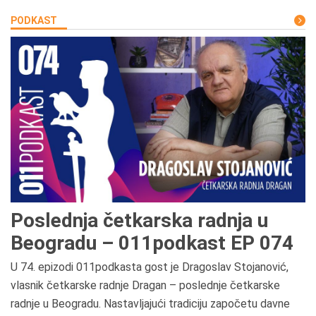
PODKAST
Poslednja četkarska radnja u
Beogradu – 011podkast EP 074
U 74. epizodi 011podkasta gost je Dragoslav Stojanović,
vlasnik četkarske radnje Dragan – poslednje četkarske
radnje u Beogradu. Nastavljajući tradiciju započetu davne