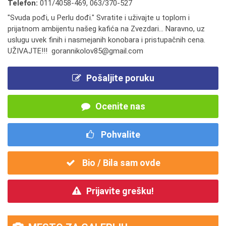
Telefon:
011/4058-469
,
063/370-527
"Svuda pođi, u Perlu dođi." Svratite i uživajte u toplom i
prijatnom ambijentu našeg kafića na Zvezdari... Naravno, uz
uslugu uvek finih i nasmejanih konobara i pristupačnih cena.
UŽIVAJTE!!! gorannikolov85@gmail.com
Pošaljite poruku
Ocenite nas
Pohvalite
Bio / Bila sam ovde
Prijavite grešku!