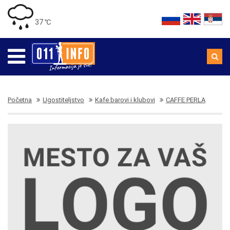
37 ℃
Početna
Ugostiteljstvo
Kafe barovi i klubovi
CAFFE PERLA