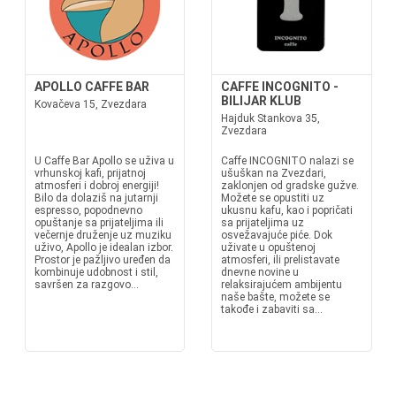
APOLLO CAFFE BAR
CAFFE INCOGNITO -
BILIJAR KLUB
Kovačeva 15, Zvezdara
Hajduk Stankova 35,
Zvezdara
U Caffe Bar Apollo se uživa u
Caffe INCOGNITO nalazi se
vrhunskoj kafi, prijatnoj
ušuškan na Zvezdari,
atmosferi i dobroj energiji!
zaklonjen od gradske gužve.
Bilo da dolaziš na jutarnji
Možete se opustiti uz
espresso, popodnevno
ukusnu kafu, kao i popričati
opuštanje sa prijateljima ili
sa prijateljima uz
večernje druženje uz muziku
osvežavajuće piće. Dok
uživo, Apollo je idealan izbor.
uživate u opuštenoj
Prostor je pažljivo uređen da
atmosferi, ili prelistavate
kombinuje udobnost i stil,
dnevne novine u
savršen za razgovo...
relaksirajućem ambijentu
naše bašte, možete se
takođe i zabaviti sa...