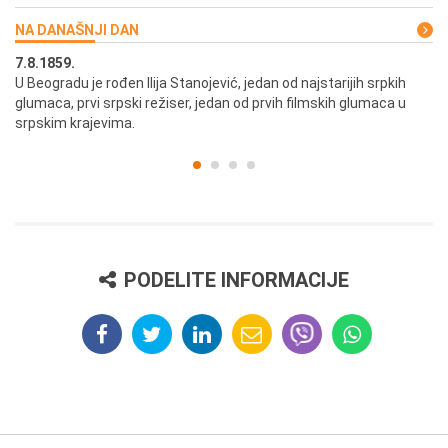
NA DANAŠNJI DAN
7.8.1859.
7.
U Beogradu je rođen Ilija Stanojević, jedan od najstarijih srpkih
U 
glumaca, prvi srpski režiser, jedan od prvih filmskih glumaca u
re
srpskim krajevima.
PODELITE INFORMACIJE