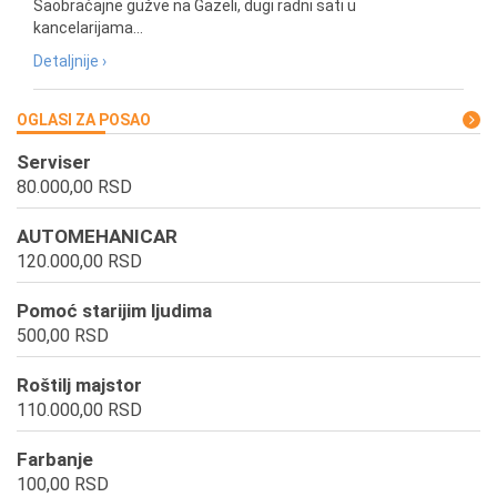
Saobraćajne gužve na Gazeli, dugi radni sati u
kancelarijama...
Detaljnije ›
OGLASI ZA POSAO
Serviser
80.000,00 RSD
AUTOMEHANICAR
120.000,00 RSD
Pomoć starijim ljudima
500,00 RSD
Roštilj majstor
110.000,00 RSD
Farbanje
100,00 RSD