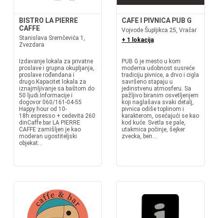
BISTRO LA PIERRE
CAFE I PIVNICA PUB G
CAFFE
Vojvode Šupljikca 25, Vračar
Stanislava Sremčevića 1,
+ 1 lokacija
Zvezdara
Izdavanje lokala za privatne
PUB G je mesto u kom
proslave i grupna okupljanja,
moderna udobnost susreće
proslave rođendana i
tradiciju pivnice, a drvo i cigla
drugo.Kapacitet lokala za
savršeno stapaju u
iznajmljivanje sa baštom do
jedinstvenu atmosferu. Sa
50 ljudi.Informacije i
pažljivo biranim osvetljenjem
dogovor 060/161-04-55
koji naglašava svaki detalj,
Happy hour od 10-
pivnica odiše toplinom i
18h:espresso + cedevita 260
karakterom, osećajući se kao
dinCaffe bar LA PIERRE
kod kuće. Svetla se pale,
CAFFE zamišljen je kao
utakmica počinje, šejker
moderan ugostiteljski
zvecka, ben...
objekat...