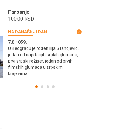
,
Farbanje
100,00 RSD
NA DANAŠNJI DAN
7.8.1859.
7.8.1855.
U Beogradu je rođen Ilija Stanojević,
U Beogradu je rođen Svetisla
jedan od najstarijih srpkih glumaca,
Dinulović, pozorišni glumac i r
prvi srpski režiser, jedan od prvih
filmskih glumaca u srpskim
krajevima.
..