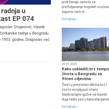
pridržavaju saveta za
preživljavanje tropskih vrućina
radnja u
sigurno vam ni...
ast EP 074
Detaljnije ›
agoslav Stojanović, vlasnik
7.8.2015.
četkarske radnje u Beogradu.
Preminula je Đurđija Cvetić,
e 1953. godine, Dragoslav već
pozorišna, filmska i TV glumica.
30.07.2026
Kako uskladiti brz tempo
života u Beogradu sa
fitnes ciljevima
Život u prestonici diktira brz i
često iscrpljujući ritam.
Saobraćajne gužve na Gazeli,
dugi radni sati u kancelarijama.
Detaljnije ›