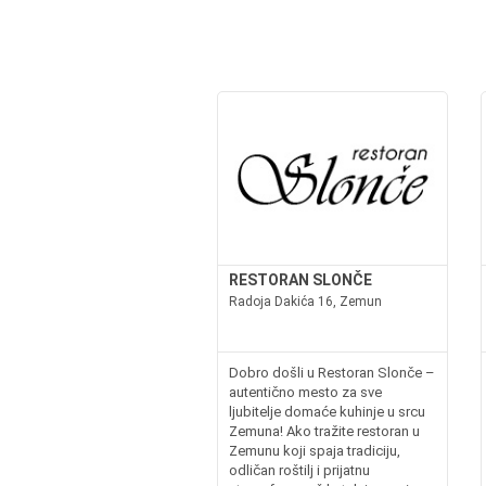
RESTORAN SLONČE
Radoja Dakića 16, Zemun
Dobro došli u Restoran Slonče –
autentično mesto za sve
ljubitelje domaće kuhinje u srcu
Zemuna! Ako tražite restoran u
Zemunu koji spaja tradiciju,
odličan roštilj i prijatnu