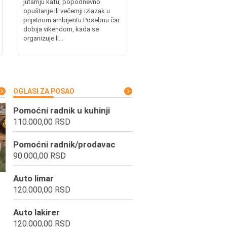
jutarnju kafu, popodnevno
opuštanje ili večernji izlazak u
prijatnom ambijentu.Posebnu čar
dobija vikendom, kada se
organizuje li...
OGLASI ZA POSAO
Pomoćni radnik u kuhinji
110.000,00 RSD
Pomoćni radnik/prodavac
90.000,00 RSD
Auto limar
120.000,00 RSD
Auto lakirer
120.000,00 RSD