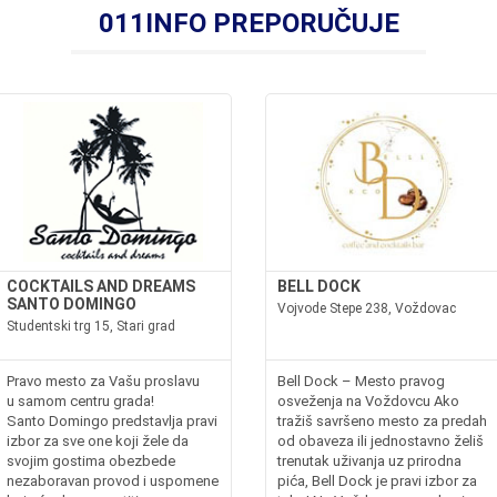
011INFO PREPORUČUJE
COCKTAILS AND DREAMS
BELL DOCK
SANTO DOMINGO
Vojvode Stepe 238, Voždovac
Studentski trg 15, Stari grad
Pravo mesto za Vašu proslavu
Bell Dock – Mesto pravog
u samom centru grada!
osveženja na Voždovcu Ako
Santo Domingo predstavlja pravi
tražiš savršeno mesto za predah
izbor za sve one koji žele da
od obaveza ili jednostavno želiš
svojim gostima obezbede
trenutak uživanja uz prirodna
nezaboravan provod i uspomene
pića, Bell Dock je pravi izbor za