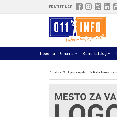
PRATITE NAS
Početna
O nama
Biznis katalog
Početna
Ugostiteljstvo
Kafe barovi i kl