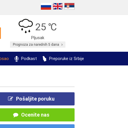
25 ℃
Pljusak
Prognoza za narednih 5 dana
posao
Podkast
Preporuke iz Srbije
Pošaljite poruku
Ocenite nas