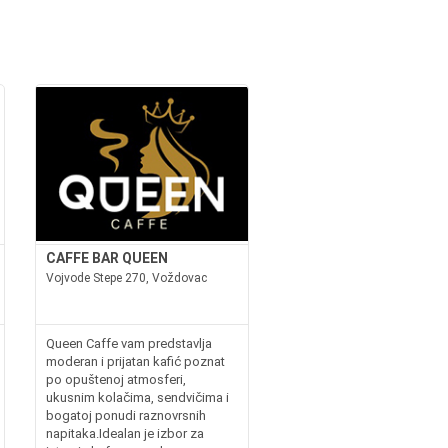
CAFFE BAR QUEEN
Vojvode Stepe 270, Voždovac
Queen Caffe vam predstavlja
moderan i prijatan kafić poznat
po opuštenoj atmosferi,
ukusnim kolačima, sendvičima i
bogatoj ponudi raznovrsnih
napitaka.Idealan je izbor za