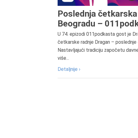
Poslednja četkarska 
Beogradu – 011podk
U 74. epizodi 011podkasta gost je Dr
četkarske radnje Dragan – poslednje 
Nastavljajući tradiciju započetu davn
više...
Detaljnije ›