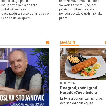
koje će dugo pamtiti.
tebe! Na Voždovcu, na adresi
Ispunićemo sve vaše želje i
Vojvode Stepe 238, čeka te
pobrinuti se da svi
prijatan ambijent i bogata
gosti izađu iz Santo Dominga sa osmehom
ponuda osvežavajućih napitaka
i požele da se opet v...
pripre...
MAGAZIN
05.08.2026
Beograd, rodni grad
Karađorđeve šnicle
Leto je u punom zamahu, pa
ako ste od onih koji se