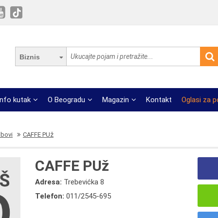
Biznis
Info kutak
O Beogradu
Magazin
Kontakt
Oglasi za 
ubovi
CAFFE PUž
CAFFE PUž
Adresa:
Trebevićka 8
Telefon:
011/2545-695