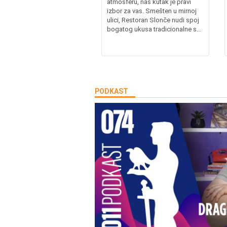
atmosferu, naš kutak je pravi
izbor za vas. Smešten u mirnoj
ulici, Restoran Slonče nudi spoj
bogatog ukusa tradicionalne s...
PODKAST