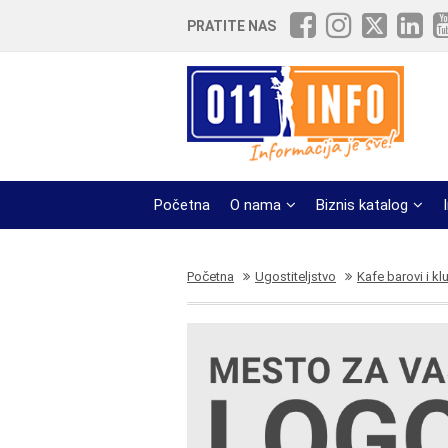
PRATITE NAS
Početna
O nama
Biznis katalog
Početna
Ugostiteljstvo
Kafe barovi i kl