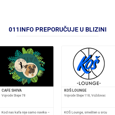
011INFO PREPORUČUJE U BLIZINI
CAFE SHIVA
KOŠ LOUNGE
Vojvode Stepe 78
Vojvode Stepe 118, Voždovac
Kod nas kafa nije samo navika –
KOŠ Lounge, smešten u srcu