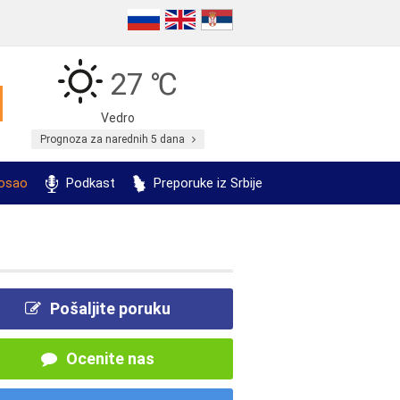
27 ℃
Vedro
Prognoza za narednih 5 dana
posao
Podkast
Preporuke iz Srbije
Pošaljite poruku
Ocenite nas