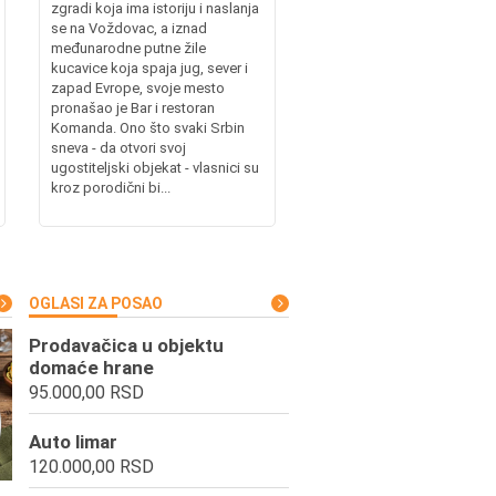
zgradi koja ima istoriju i naslanja
se na Voždovac, a iznad
međunarodne putne žile
kucavice koja spaja jug, sever i
zapad Evrope, svoje mesto
pronašao je Bar i restoran
Komanda. Ono što svaki Srbin
sneva - da otvori svoj
ugostiteljski objekat - vlasnici su
kroz porodični bi...
OGLASI ZA POSAO
Prodavačica u objektu
domaće hrane
95.000,00 RSD
Auto limar
120.000,00 RSD