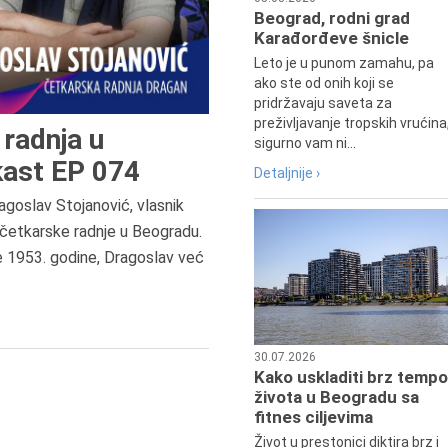
Beograd, rodni grad
Karađorđeve šnicle
Leto je u punom zamahu, pa
ako ste od onih koji se
pridržavaju saveta za
preživljavanje tropskih vrućina
radnja u
sigurno vam ni...
ast EP 074
Detaljnije ›
agoslav Stojanović, vlasnik
četkarske radnje u Beogradu.
6.8.2013.
e 1953. godine, Dragoslav već
Preminula je Zorka Boljanović,
vazduhoplovni inženjer, predsedn
Udruženja žena pilota Jugoslavij
30.07.2026
Kako uskladiti brz tempo
života u Beogradu sa
fitnes ciljevima
Život u prestonici diktira brz i