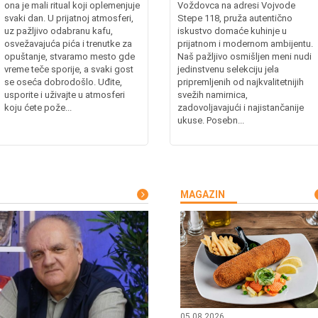
ona je mali ritual koji oplemenjuje
Voždovca na adresi Vojvode
svaki dan. U prijatnoj atmosferi,
Stepe 118, pruža autentično
uz pažljivo odabranu kafu,
iskustvo domaće kuhinje u
osvežavajuća pića i trenutke za
prijatnom i modernom ambijentu.
opuštanje, stvaramo mesto gde
Naš pažljivo osmišljen meni nudi
vreme teče sporije, a svaki gost
jedinstvenu selekciju jela
se oseća dobrodošlo. Uđite,
pripremljenih od najkvalitetnijih
usporite i uživajte u atmosferi
svežih namirnica,
koju ćete pože...
zadovoljavajući i najistančanije
ukuse. Posebn...
MAGAZIN
05.08.2026