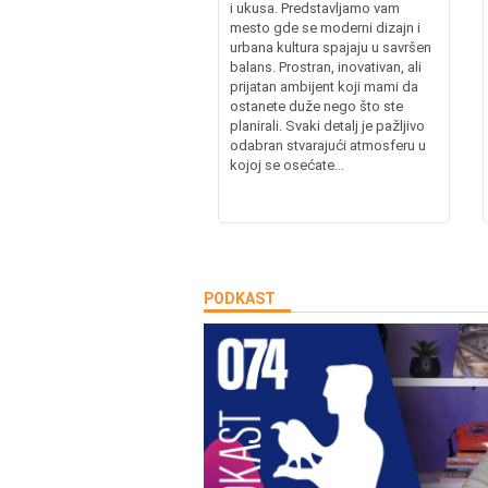
i ukusa. Predstavljamo vam
mesto gde se moderni dizajn i
urbana kultura spajaju u savršen
balans. Prostran, inovativan, ali
prijatan ambijent koji mami da
ostanete duže nego što ste
planirali. Svaki detalj je pažljivo
odabran stvarajući atmosferu u
kojoj se osećate...
PODKAST