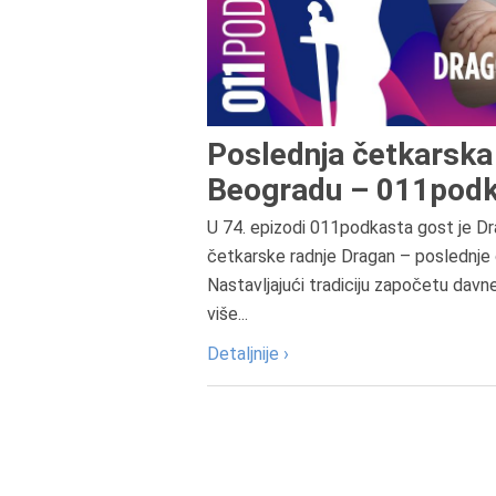
Poslednja četkarska 
Beogradu – 011podk
U 74. epizodi 011podkasta gost je Dr
četkarske radnje Dragan – poslednje 
Nastavljajući tradiciju započetu davn
više...
Detaljnije ›