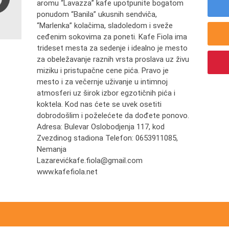
aromu “Lavazza” kafe upotpunite bogatom
ponudom “Banila” ukusnih sendviča,
“Marlenka” kolačima, sladoledom i sveže
ceđenim sokovima za poneti. Kafe Fiola ima
trideset mesta za sedenje i idealno je mesto
za obeležavanje raznih vrsta proslava uz živu
miziku i pristupačne cene pića. Pravo je
mesto i za večernje uživanje u intimnoj
atmosferi uz širok izbor egzotičnih pića i
koktela. Kod nas ćete se uvek osetiti
dobrodošlim i poželećete da dođete ponovo.
Adresa: Bulevar Oslobodjenja 117, kod
Zvezdinog stadiona Telefon: 0653911085,
Nemanja
Lazarevićkafe.fiola@gmail.com
www.kafefiola.net