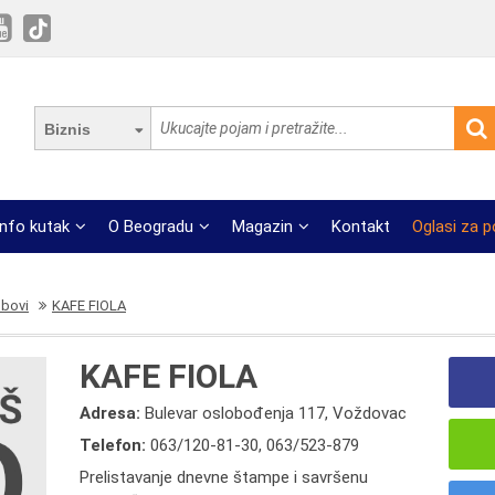
Biznis
Info kutak
O Beogradu
Magazin
Kontakt
Oglasi za 
ubovi
KAFE FIOLA
KAFE FIOLA
Adresa:
Bulevar oslobođenja 117, Voždovac
Telefon:
063/120-81-30
,
063/523-879
Prelistavanje dnevne štampe i savršenu