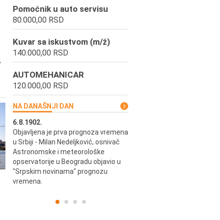
Pomoćnik u auto servisu
80.000,00 RSD
Kuvar sa iskustvom (m/ž)
140.000,00 RSD
,
AUTOMEHANICAR
120.000,00 RSD
NA DANAŠNJI DAN
6.8.1902.
6.8.2004.
Objavljena je prva prognoza vremena
Odigrana je košarkaška prijat
ik
u Srbiji - Milan Nedeljković, osnivač
utakmica između SCG i SAD 
e.
Astronomske i meteorološke
Beogradskoj Areni.
opservatorije u Beogradu objavio u
"Srpskim novinama" prognozu
vremena.