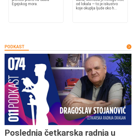
Egejskog mora.
od lokala — to je iskustvo
koje okuplja ljude oko h...
PODKAST
Poslednja četkarska radnja u