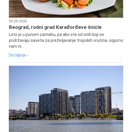
05.08.2026
Beograd, rodni grad Karađorđeve šnicle
Leto je u punom zamahu, pa ako ste od onih koji se
pridržavaju saveta za preživljavanje tropskih vrućina, sigurno
vam ni...
Detaljnije ›