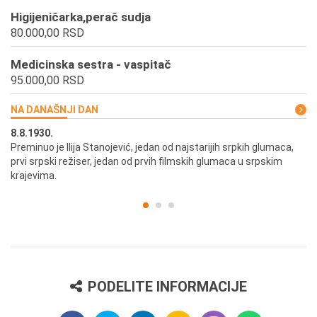
Higijeničarka,perač sudja
80.000,00 RSD
Medicinska sestra - vaspitač
95.000,00 RSD
NA DANAŠNJI DAN
8.8.1930.
8.
Preminuo je Ilija Stanojević, jedan od najstarijih srpkih glumaca,
U 
prvi srpski režiser, jedan od prvih filmskih glumaca u srpskim
krajevima.
PODELITE INFORMACIJE