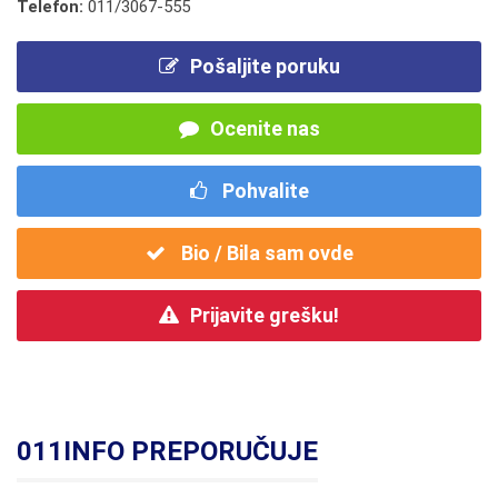
Telefon:
011/3067-555
Pošaljite poruku
Ocenite nas
Pohvalite
Bio / Bila sam ovde
Prijavite grešku!
011INFO PREPORUČUJE