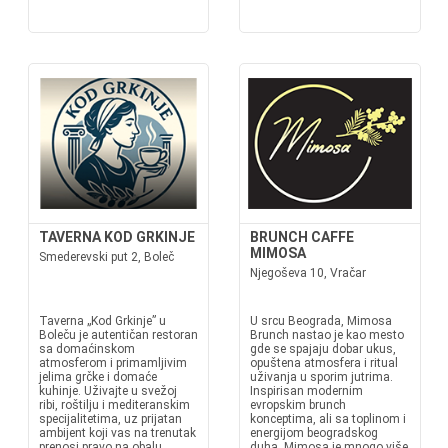
TAVERNA KOD GRKINJE
BRUNCH CAFFE
MIMOSA
Smederevski put 2, Boleč
Njegoševa 10, Vračar
Taverna „Kod Grkinje” u
U srcu Beograda, Mimosa
Boleču je autentičan restoran
Brunch nastao je kao mesto
sa domaćinskom
gde se spajaju dobar ukus,
atmosferom i primamljivim
opuštena atmosfera i ritual
jelima grčke i domaće
uživanja u sporim jutrima.
kuhinje. Uživajte u svežoj
Inspirisan modernim
ribi, roštilju i mediteranskim
evropskim brunch
specijalitetima, uz prijatan
konceptima, ali sa toplinom i
ambijent koji vas na trenutak
energijom beogradskog
prenosi pravo na obalu
duha, Mimosa je mnogo više