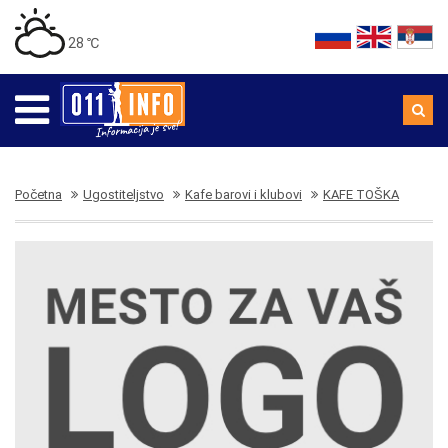
28 ℃
Početna
Ugostiteljstvo
Kafe barovi i klubovi
KAFE TOŠKA