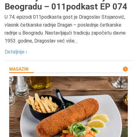
Beogradu – 011podkast EP 074
U 74. epizodi 011podkasta gost je Dragoslav Stojanović,
vlasnik četkarske radnje Dragan – poslednje četkarske
radnje u Beogradu. Nastavljajući tradiciju započetu davne
1953. godine, Dragoslav već više...
Detaljnije ›
MAGAZIN