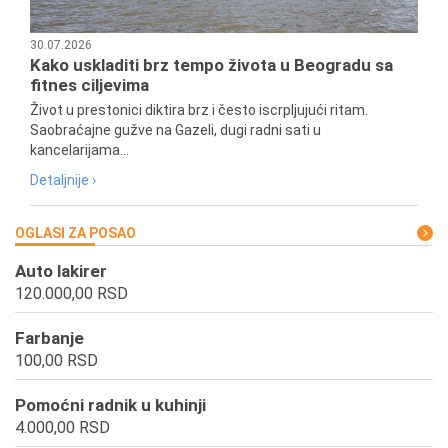
30.07.2026
Kako uskladiti brz tempo života u Beogradu sa
fitnes ciljevima
Život u prestonici diktira brz i često iscrpljujući ritam.
Saobraćajne gužve na Gazeli, dugi radni sati u
kancelarijama...
Detaljnije ›
OGLASI ZA POSAO
Auto lakirer
120.000,00 RSD
Farbanje
100,00 RSD
Pomoćni radnik u kuhinji
4.000,00 RSD