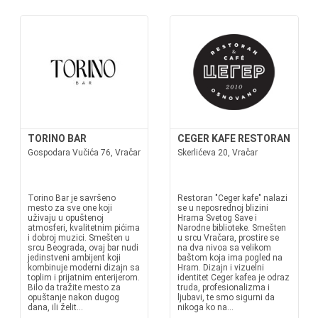
TORINO BAR
CEGER KAFE RESTORAN
Gospodara Vučića 76, Vračar
Skerlićeva 20, Vračar
Torino Bar je savršeno
Restoran "Ceger kafe" nalazi
mesto za sve one koji
se u neposrednoj blizini
uživaju u opuštenoj
Hrama Svetog Save i
atmosferi, kvalitetnim pićima
Narodne biblioteke. Smešten
i dobroj muzici. Smešten u
u srcu Vračara, prostire se
srcu Beograda, ovaj bar nudi
na dva nivoa sa velikom
jedinstveni ambijent koji
baštom koja ima pogled na
kombinuje moderni dizajn sa
Hram. Dizajn i vizuelni
toplim i prijatnim enterijerom.
identitet Ceger kafea je odraz
Bilo da tražite mesto za
truda, profesionalizma i
opuštanje nakon dugog
ljubavi, te smo sigurni da
dana, ili želit...
nikoga ko na...