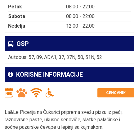
Petak
08:00 - 22:00
Subota
08:00 - 22:00
Nedelja
12:00 - 22:00
GSP
Autobus: 57, 89, ADA1, 37, 37N, 50, 51N, 52
KORISNE INFORMACIJE
CENOVNIK
La&Le Picerija na Čukarici priprema svežu pizzu iz peći,
raznovrsne paste, ukusne sendviče, slatke palačinke i
sočne pazarske ćevape u lepinji sa kajmakom.