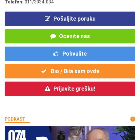
Telefon:
011/3034-034
Pošaljite poruku
Ocenite nas
Pohvalite
Bio / Bila sam ovde
Prijavite grešku!
PODKAST