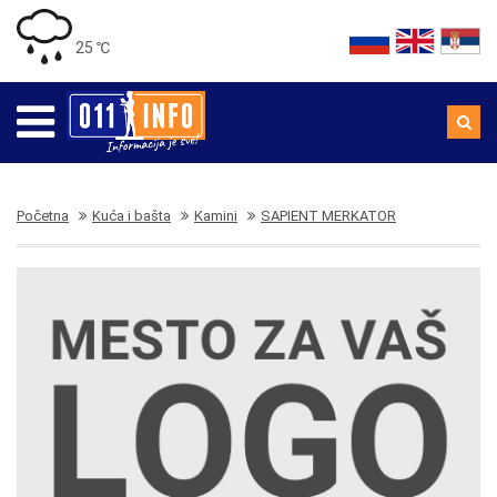
25 ℃
Početna
Kuća i bašta
Kamini
SAPIENT MERKATOR