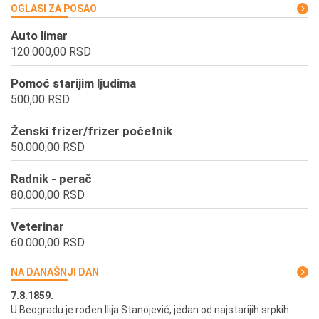
OGLASI ZA POSAO
Auto limar
120.000,00 RSD
Pomoć starijim ljudima
500,00 RSD
Ženski frizer/frizer početnik
50.000,00 RSD
Radnik - perač
80.000,00 RSD
Veterinar
60.000,00 RSD
NA DANAŠNJI DAN
7.8.1859.
7.
U Beogradu je rođen Ilija Stanojević, jedan od najstarijih srpkih
U 