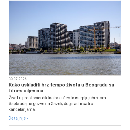
30.07.2026
Kako uskladiti brz tempo života u Beogradu sa
fitnes ciljevima
Život u prestonici diktira brz i često iscrpljujući ritam.
Saobraćajne gužve na Gazeli, dugi radni sati u
kancelarijama...
Detaljnije ›