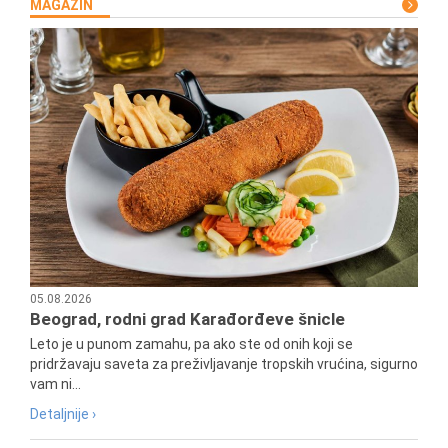
MAGAZIN
05.08.2026
Beograd, rodni grad Karađorđeve šnicle
Leto je u punom zamahu, pa ako ste od onih koji se
pridržavaju saveta za preživljavanje tropskih vrućina, sigurno
vam ni...
Detaljnije ›