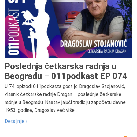
Poslednja četkarska radnja u
Beogradu – 011podkast EP 074
U 74. epizodi 011podkasta gost je Dragoslav Stojanović,
vlasnik četkarske radnje Dragan – poslednje četkarske
radnje u Beogradu. Nastavljajući tradiciju započetu davne
1953. godine, Dragoslav već više...
Detaljnije ›