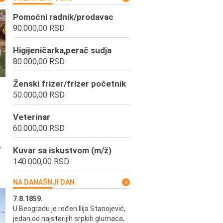
Pomoćni radnik/prodavac
90.000,00 RSD
Higijeničarka,perač sudja
80.000,00 RSD
Ženski frizer/frizer početnik
50.000,00 RSD
Veterinar
60.000,00 RSD
,
Kuvar sa iskustvom (m/ž)
140.000,00 RSD
NA DANAŠNJI DAN
7.8.1859.
7.8.1855.
U Beogradu je rođen Ilija Stanojević,
U Beogradu je rođen Svetisla
jedan od najstarijih srpkih glumaca,
Dinulović, pozorišni glumac i r