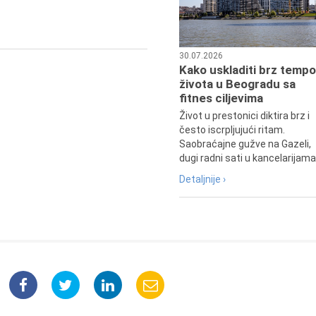
30.07.2026
Kako uskladiti brz tempo
života u Beogradu sa
fitnes ciljevima
Život u prestonici diktira brz i
često iscrpljujući ritam.
Saobraćajne gužve na Gazeli,
dugi radni sati u kancelarijama.
Detaljnije ›