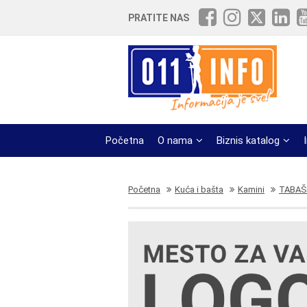
PRATITE NAS
Početna
O nama
Biznis katalog
Početna
Kuća i bašta
Kamini
TABAŠ