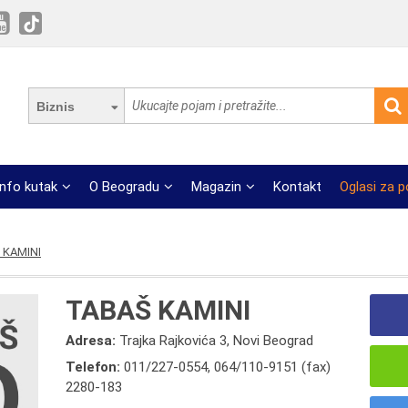
Biznis
Info kutak
O Beogradu
Magazin
Kontakt
Oglasi za 
 KAMINI
TABAŠ KAMINI
Adresa:
Trajka Rajkovića 3, Novi Beograd
Telefon:
011/227-0554
,
064/110-9151 (fax)
2280-183