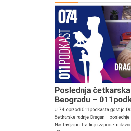
Poslednja četkarska 
Beogradu – 011podk
U 74. epizodi 011podkasta gost je Dr
četkarske radnje Dragan – poslednje 
Nastavljajući tradiciju započetu davn