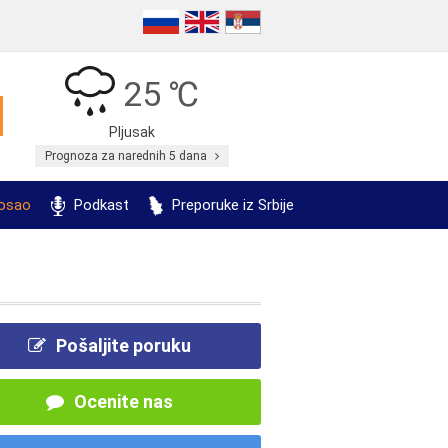
25 ℃
Pljusak
Prognoza za narednih 5 dana
posao
Podkast
Preporuke iz Srbije
Pošaljite poruku
Ocenite nas