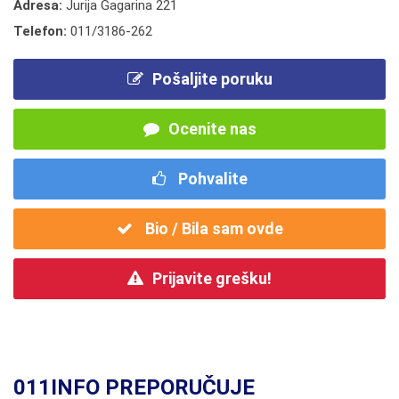
Adresa:
Jurija Gagarina 221
Telefon:
011/3186-262
Pošaljite poruku
Ocenite nas
Pohvalite
Bio / Bila sam ovde
Prijavite grešku!
011INFO PREPORUČUJE