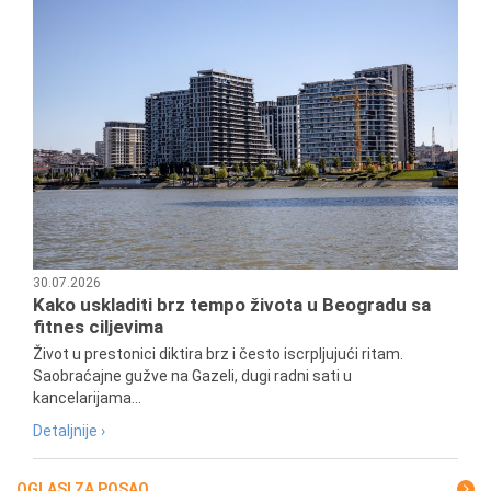
30.07.2026
Kako uskladiti brz tempo života u Beogradu sa
fitnes ciljevima
Život u prestonici diktira brz i često iscrpljujući ritam.
Saobraćajne gužve na Gazeli, dugi radni sati u
kancelarijama...
Detaljnije ›
OGLASI ZA POSAO