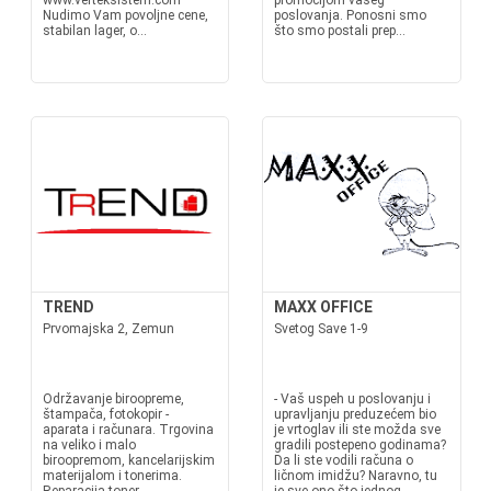
www.verteksistem.com
promocijom vašeg
Nudimo Vam povoljne cene,
poslovanja. Ponosni smo
stabilan lager, o...
što smo postali prep...
TREND
MAXX OFFICE
Prvomajska 2, Zemun
Svetog Save 1-9
Održavanje biroopreme,
- Vaš uspeh u poslovanju i
štampača, fotokopir -
upravljanju preduzećem bio
aparata i računara. Trgovina
je vrtoglav ili ste možda sve
na veliko i malo
gradili postepeno godinama?
biroopremom, kancelarijskim
Da li ste vodili računa o
materijalom i tonerima.
ličnom imidžu? Naravno, tu