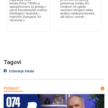
Reparacija toner-
je sve ono što jednog
kaseta.Firma TREND je
poslovnog čoveka čini
specijalizovana za prodaju i
čovekom od ugleda -
servis kancelarijskih mašina
savršeno skrojeno odelo,
(fotokopira i laserskih i
pažljivo odabrana kravata,
matričnih štampača, RS
akt tašna i osmeh...
računara) u...
Tagovi
Izdavanje lokala
PODKAST