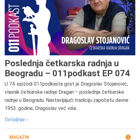
Poslednja četkarska radnja u
Beogradu – 011podkast EP 074
U 74. epizodi 011podkasta gost je Dragoslav Stojanović,
vlasnik četkarske radnje Dragan – poslednje četkarske
radnje u Beogradu. Nastavljajući tradiciju započetu davne
1953. godine, Dragoslav već više...
Detaljnije ›
MAGAZIN