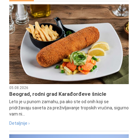
05.08.2026
Beograd, rodni grad Karađorđeve šnicle
Leto je u punom zamahu, pa ako ste od onih koji se
pridržavaju saveta za preživljavanje tropskih vrućina, sigurno
vam ni...
Detaljnije ›