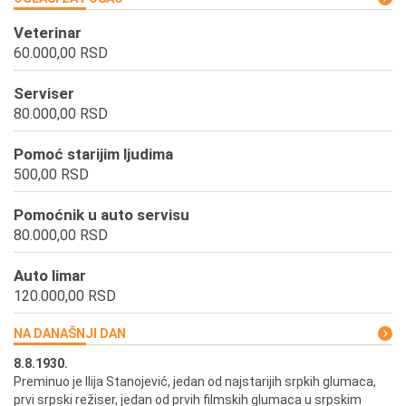
Veterinar
60.000,00 RSD
Serviser
80.000,00 RSD
Pomoć starijim ljudima
500,00 RSD
Pomoćnik u auto servisu
80.000,00 RSD
Auto limar
120.000,00 RSD
NA DANAŠNJI DAN
8.8.1930.
8.
Preminuo je Ilija Stanojević, jedan od najstarijih srpkih glumaca,
U 
prvi srpski režiser, jedan od prvih filmskih glumaca u srpskim