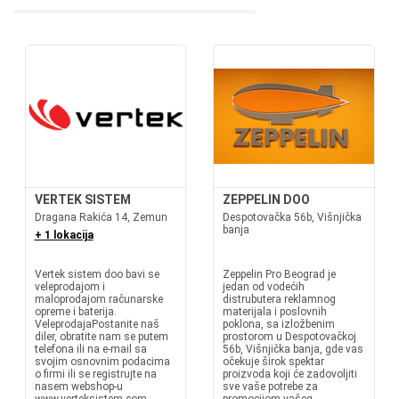
VERTEK SISTEM
ZEPPELIN DOO
Dragana Rakića 14, Zemun
Despotovačka 56b, Višnjička
banja
+ 1 lokacija
Vertek sistem doo bavi se
Zeppelin Pro Beograd je
veleprodajom i
jedan od vodećih
maloprodajom računarske
distrubutera reklamnog
opreme i baterija.
materijala i poslovnih
VeleprodajaPostanite naš
poklona, sa izložbenim
diler, obratite nam se putem
prostorom u Despotovačkoj
telefona ili na e-mail sa
56b, Višnjička banja, gde vas
svojim osnovnim podacima
očekuje širok spektar
o firmi ili se registrujte na
proizvoda koji će zadovoljiti
nasem webshop-u
sve vaše potrebe za