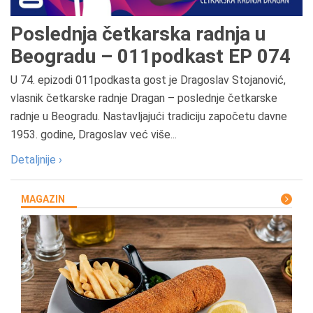
Poslednja četkarska radnja u
Beogradu – 011podkast EP 074
U 74. epizodi 011podkasta gost je Dragoslav Stojanović,
vlasnik četkarske radnje Dragan – poslednje četkarske
radnje u Beogradu. Nastavljajući tradiciju započetu davne
1953. godine, Dragoslav već više...
Detaljnije ›
MAGAZIN