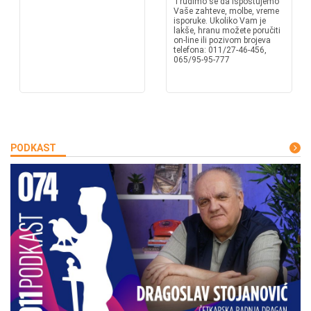
Trudimo se da ispoštujemo
Vaše zahteve, molbe, vreme
isporuke. Ukoliko Vam je
lakše, hranu možete poručiti
on-line ili pozivom brojeva
telefona: 011/27-46-456,
065/95-95-777
PODKAST