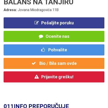
BALANS NA TANJIRU
Adresa:
Jovana Miodragovića 11B
Pošaljite poruku
Ocenite nas
Pohvalite
Bio / Bila sam ovde
Prijavite grešku!
011INFO PREPORUČUJE