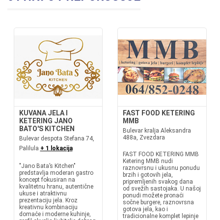
KUVANA JELA I
FAST FOOD KETERING
KETERING JANO
MMB
BATO'S KITCHEN
Bulevar kralja Aleksandra
488a, Zvezdara
Bulevar despota Stefana 74,
Palilula
+ 1 lokacija
FAST FOOD KETERING MMB
Ketering MMB nudi
"Jano Bata’s Kitchen"
raznovrsnu i ukusnu ponudu
predstavlja moderan gastro
brzih i gotovih jela,
koncept fokusiran na
pripremljenih svakog dana
kvalitetnu hranu, autentične
od svežih sastojaka. U našoj
ukuse i atraktivnu
ponudi možete pronaći
prezentaciju jela. Kroz
sočne burgere, raznovrsna
kreativnu kombinaciju
gotova jela, kao i
domaće i moderne kuhinje,
tradicionalne komplet lepinje