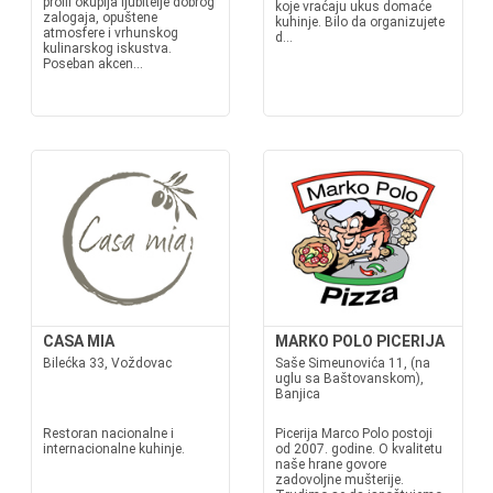
profil okuplja ljubitelje dobrog
koje vraćaju ukus domaće
zalogaja, opuštene
kuhinje. Bilo da organizujete
atmosfere i vrhunskog
d...
kulinarskog iskustva.
Poseban akcen...
CASA MIA
MARKO POLO PICERIJA
Bilećka 33, Voždovac
Saše Simeunovića 11, (na
uglu sa Baštovanskom),
Banjica
Restoran nacionalne i
Picerija Marco Polo postoji
internacionalne kuhinje.
od 2007. godine. O kvalitetu
naše hrane govore
zadovoljne mušterije.