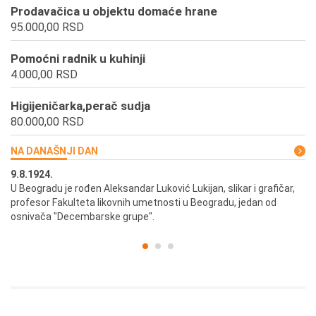
Prodavačica u objektu domaće hrane
95.000,00 RSD
Pomoćni radnik u kuhinji
4.000,00 RSD
Higijeničarka,perač sudja
80.000,00 RSD
NA DANAŠNJI DAN
9.8.1924.
9.
U Beogradu je rođen Aleksandar Luković Lukijan, slikar i grafičar,
Pr
profesor Fakulteta likovnih umetnosti u Beogradu, jedan od
a,
osnivača "Decembarske grupe".