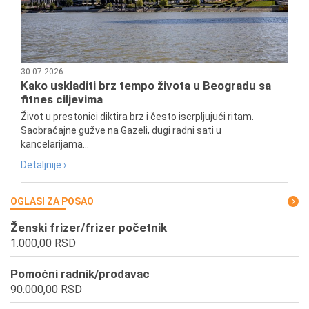
30.07.2026
Kako uskladiti brz tempo života u Beogradu sa
fitnes ciljevima
Život u prestonici diktira brz i često iscrpljujući ritam.
Saobraćajne gužve na Gazeli, dugi radni sati u
kancelarijama...
Detaljnije ›
OGLASI ZA POSAO
Ženski frizer/frizer početnik
1.000,00 RSD
Pomoćni radnik/prodavac
90.000,00 RSD