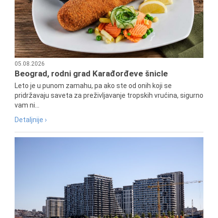
05.08.2026
Beograd, rodni grad Karađorđeve šnicle
Leto je u punom zamahu, pa ako ste od onih koji se
pridržavaju saveta za preživljavanje tropskih vrućina, sigurno
vam ni...
Detaljnije ›