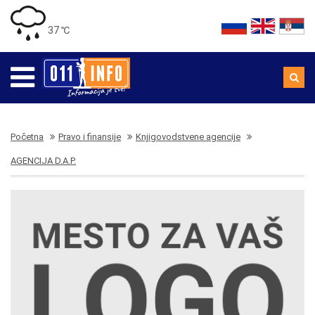
37 ℃
Početna
Pravo i finansije
Knjigovodstvene agencije
AGENCIJA D.A.P.