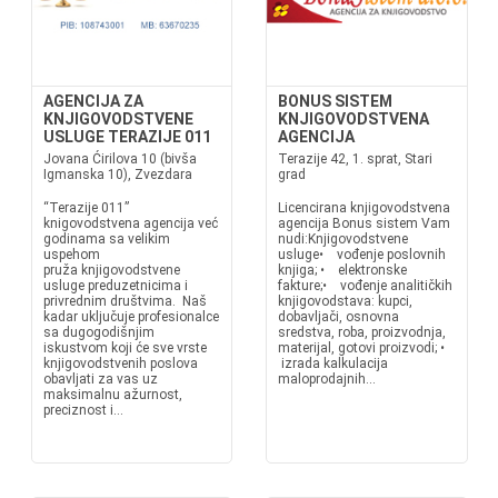
AGENCIJA ZA
BONUS SISTEM
KNJIGOVODSTVENE
KNJIGOVODSTVENA
USLUGE TERAZIJE 011
AGENCIJA
Jovana Ćirilova 10 (bivša
Terazije 42, 1. sprat, Stari
Igmanska 10), Zvezdara
grad
“Terazije 011”
Licencirana knjigovodstvena
knigovodstvena agencija već
agencija Bonus sistem Vam
godinama sa velikim
nudi:Knjigovodstvene
uspehom
usluge• vođenje poslovnih
pruža knjigovodstvene
knjiga; • elektronske
usluge preduzetnicima i
fakture;• vođenje analitičkih
privrednim društvima. Naš
knjigovodstava: kupci,
kadar uključuje profesionalce
dobavljači, osnovna
sa dugogodišnjim
sredstva, roba, proizvodnja,
iskustvom koji će sve vrste
materijal, gotovi proizvodi; •
knjigovodstvenih poslova
izrada kalkulacija
obavljati za vas uz
maloprodajnih...
maksimalnu ažurnost,
preciznost i...