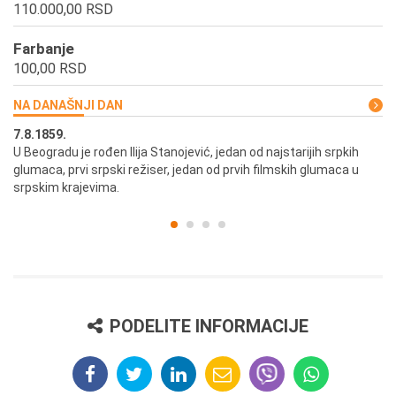
110.000,00 RSD
Farbanje
100,00 RSD
NA DANAŠNJI DAN
7.8.1859.
7.
U Beogradu je rođen Ilija Stanojević, jedan od najstarijih srpkih
U 
glumaca, prvi srpski režiser, jedan od prvih filmskih glumaca u
re
srpskim krajevima.
PODELITE INFORMACIJE