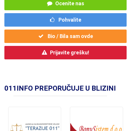
Ocenite nas
Pohvalite
Bio / Bila sam ovde
Prijavite grešku!
011INFO PREPORUČUJE U BLIZINI