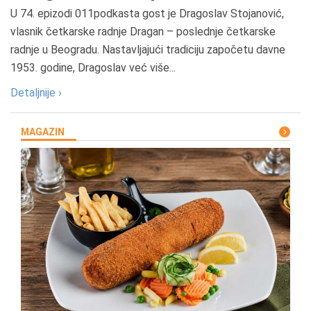
U 74. epizodi 011podkasta gost je Dragoslav Stojanović,
vlasnik četkarske radnje Dragan – poslednje četkarske
radnje u Beogradu. Nastavljajući tradiciju započetu davne
1953. godine, Dragoslav već više...
Detaljnije ›
MAGAZIN