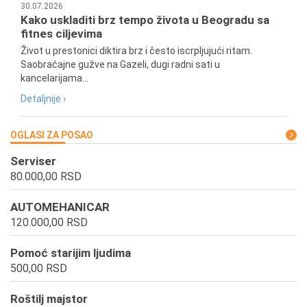
30.07.2026
Kako uskladiti brz tempo života u Beogradu sa
fitnes ciljevima
Život u prestonici diktira brz i često iscrpljujući ritam.
Saobraćajne gužve na Gazeli, dugi radni sati u
kancelarijama...
Detaljnije ›
OGLASI ZA POSAO
Serviser
80.000,00 RSD
AUTOMEHANICAR
120.000,00 RSD
Pomoć starijim ljudima
500,00 RSD
Roštilj majstor