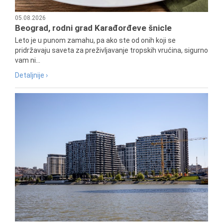
05.08.2026
Beograd, rodni grad Karađorđeve šnicle
Leto je u punom zamahu, pa ako ste od onih koji se
pridržavaju saveta za preživljavanje tropskih vrućina, sigurno
vam ni...
Detaljnije ›