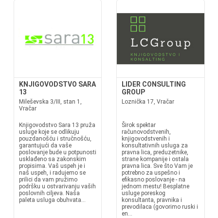
KNJIGOVODSTVO SARA
LIDER CONSULTING
13
GROUP
Mileševska 3/III, stan 1,
Loznička 17, Vračar
Vračar
Knjigovodstvo Sara 13 pruža
Širok spektar
usluge koje se odlikuju
računovodstvenih,
pouzdanošću i stručnošću,
knjigovodstvenih i
garantujući da vaše
konsultativnih usluga za
poslovanje bude u potpunosti
pravna lica, preduzetnike,
usklađeno sa zakonskim
strane kompanije i ostala
propisima. Vaš uspeh je i
pravna lica. Sve što Vam je
naš uspeh, i radujemo se
potrebno za uspešno i
prilici da vam pružimo
efikasno poslovanje - na
podršku u ostvarivanju vaših
jednom mestu! Besplatne
poslovnih ciljeva. Naša
usluge poreskog
paleta usluga obuhvata...
konsultanta, pravnika i
prevodilaca (govorimo ruski i
en...