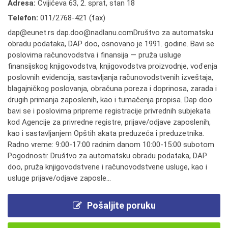
Adresa:
Cvijićeva 63, 2. sprat, stan 18
Telefon:
011/2768-421 (fax)
dap@eunet.rs dap.doo@nadlanu.comDruštvo za automatsku
obradu podataka, DAP doo, osnovano je 1991. godine. Bavi se
poslovima računovodstva i finansija — pruža usluge
finansijskog knjigovodstva, knjigovodstva proizvodnje, vođenja
poslovnih evidencija, sastavljanja računovodstvenih izveštaja,
blagajničkog poslovanja, obračuna poreza i doprinosa, zarada i
drugih primanja zaposlenih, kao i tumačenja propisa. Dap doo
bavi se i poslovima pripreme registracije privrednih subjekata
kod Agencije za privredne registre, prijave/odjave zaposlenih,
kao i sastavljanjem Opštih akata preduzeća i preduzetnika.
Radno vreme: 9:00-17:00 radnim danom 10:00-15:00 subotom
Pogodnosti: Društvo za automatsku obradu podataka, DAP
doo, pruža knjigovodstvene i računovodstvene usluge, kao i
usluge prijave/odjave zaposle...
Pošaljite poruku