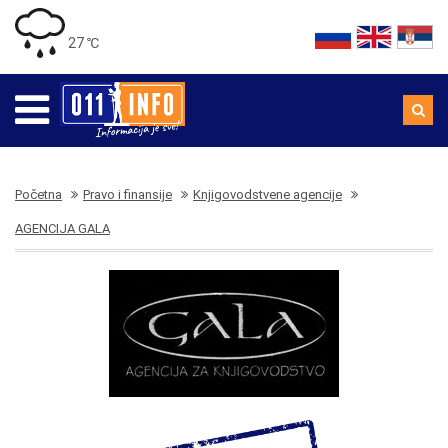
27 ℃
Početna
Pravo i finansije
Knjigovodstvene agencije
AGENCIJA GALA