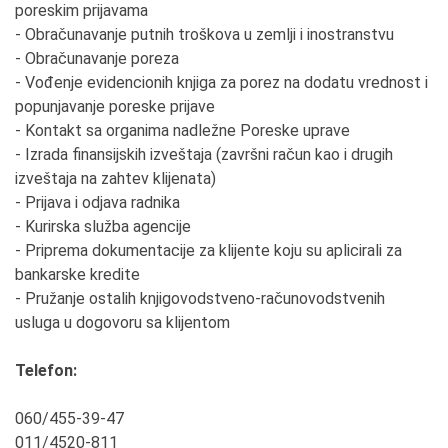
poreskim prijavama
- Obračunavanje putnih troškova u zemlji i inostranstvu
- Obračunavanje poreza
- Vođenje evidencionih knjiga za porez na dodatu vrednost i
popunjavanje poreske prijave
- Kontakt sa organima nadležne Poreske uprave
- Izrada finansijskih izveštaja (završni račun kao i drugih
izveštaja na zahtev klijenata)
- Prijava i odjava radnika
- Kurirska služba agencije
- Priprema dokumentacije za klijente koju su aplicirali za
bankarske kredite
- Pružanje ostalih knjigovodstveno-računovodstvenih
usluga u dogovoru sa klijentom
Telefon:
060/455-39-47
011/4520-811