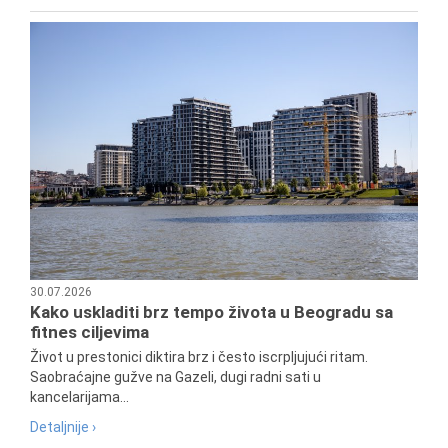
30.07.2026
Kako uskladiti brz tempo života u Beogradu sa
fitnes ciljevima
Život u prestonici diktira brz i često iscrpljujući ritam.
Saobraćajne gužve na Gazeli, dugi radni sati u
kancelarijama...
Detaljnije ›