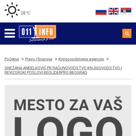
28 ℃
Početna
Pravo i finansije
Knjigovodstvene agencije
SNEŽANA ANĐELKOVIĆ PR RAČUNOVODSTVO KNJIGOVODSTVO I
REVIZORSKI POSLOVI BEOLIDERPRO BEOGRAD