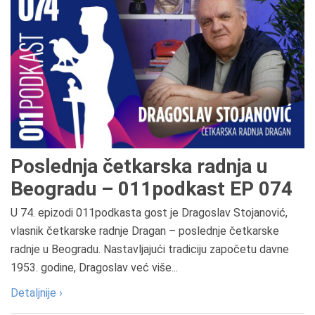
Poslednja četkarska radnja u
Beogradu – 011podkast EP 074
U 74. epizodi 011podkasta gost je Dragoslav Stojanović,
vlasnik četkarske radnje Dragan – poslednje četkarske
radnje u Beogradu. Nastavljajući tradiciju započetu davne
1953. godine, Dragoslav već više...
Detaljnije ›