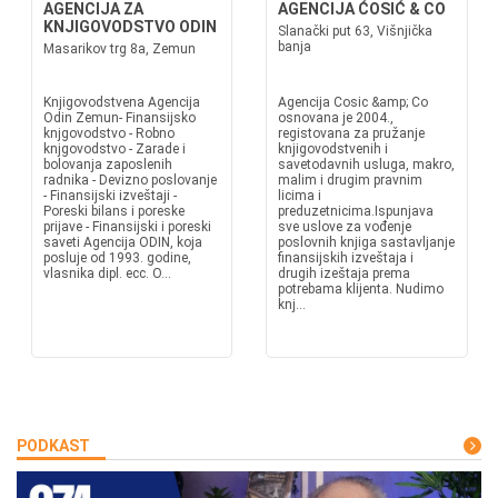
AGENCIJA ZA
AGENCIJA ĆOSIĆ & CO
KNJIGOVODSTVO ODIN
Slanački put 63, Višnjička
banja
Masarikov trg 8a, Zemun
Knjigovodstvena Agencija
Agencija Cosic &amp; Co
Odin Zemun- Finansijsko
osnovana je 2004.,
knjgovodstvo - Robno
registovana za pružanje
knjgovodstvo - Zarade i
knjigovodstvenih i
bolovanja zaposlenih
savetodavnih usluga, makro,
radnika - Devizno poslovanje
malim i drugim pravnim
- Finansijski izveštaji -
licima i
Poreski bilans i poreske
preduzetnicima.Ispunjava
prijave - Finansijski i poreski
sve uslove za vođenje
saveti Agencija ODIN, koja
poslovnih knjiga sastavljanje
posluje od 1993. godine,
finansijskih izveštaja i
vlasnika dipl. ecc. O...
drugih izeštaja prema
potrebama klijenta. Nudimo
knj...
PODKAST