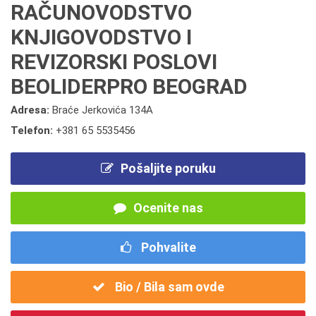
RAČUNOVODSTVO
KNJIGOVODSTVO I
REVIZORSKI POSLOVI
BEOLIDERPRO BEOGRAD
Adresa:
Braće Jerkovića 134A
Telefon:
+381 65 5535456
Pošaljite poruku
Ocenite nas
Pohvalite
Bio / Bila sam ovde