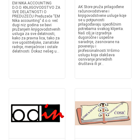
EM NIKA ACCOUNTING
AK Store pruža prilagođene
D.O.O. KNJIGOVODSTVO ZA
računovodstvene i
SVE DELATNOSTI O
knjigovodstvene usluge koje
PREDUZEĆU Preduzeće “EM
se u potpunosti
Nika accounting” d.o.o. već
prilagođavaju specifičnim
dugi niz godina se bavi
potrebama svakog klijenta.
pružanjem knjigovodstvenih
Naš cilj je izgradnja
usluga za sve delatnosti,
dugoročne i uspešne
kako za pravna lica, tako za
saradnje, zasnovane na
sve ugostiteljske, zanatske
poverenju i
radnje, menjačnice i ostale
profesionalnosti.Vršimo
delatnosti. Dokaz nešeg u...
uslugu koja olakšava
osnivanje privrednih
društava ili pr...