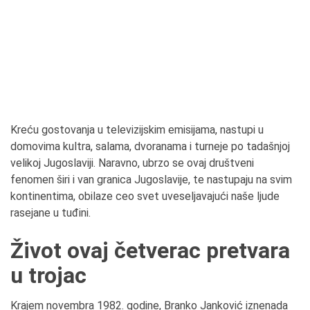
Kreću gostovanja u televizijskim emisijama, nastupi u
domovima kultra, salama, dvoranama i turneje po tadašnjoj
velikoj Jugoslaviji. Naravno, ubrzo se ovaj društveni
fenomen širi i van granica Jugoslavije, te nastupaju na svim
kontinentima, obilaze ceo svet uveseljavajući naše ljude
rasejane u tuđini.
Život ovaj četverac pretvara
u trojac
Krajem novembra 1982. godine, Branko Janković iznenada