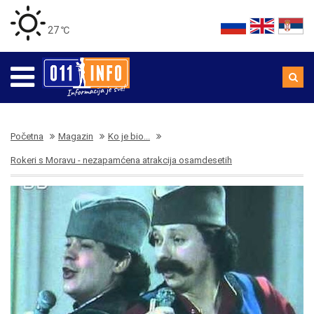
27 ℃
Početna
Magazin
Ko je bio...
Rokeri s Moravu - nezapamćena atrakcija osamdesetih