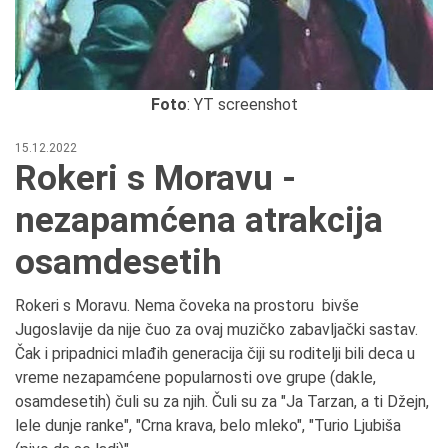
Foto
: YT screenshot
15.12.2022
Rokeri s Moravu -
nezapamćena atrakcija
osamdesetih
Rokeri s Moravu. Nema čoveka na prostoru bivše
Jugoslavije da nije čuo za ovaj muzičko zabavljački sastav.
Čak i pripadnici mlađih generacija čiji su roditelji bili deca u
vreme nezapamćene popularnosti ove grupe (dakle,
osamdesetih) čuli su za njih. Čuli su za "Ja Tarzan, a ti Džejn,
lele dunje ranke", "Crna krava, belo mleko", "Turio Ljubiša