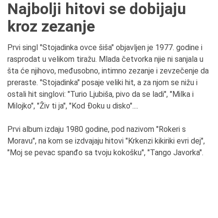
Najbolji hitovi se dobijaju
kroz zezanje
Prvi singl "Stojadinka ovce šiša" objavljen je 1977. godine i
rasprodat u velikom tiražu. Mlada četvorka njie ni sanjala u
šta će njihovo, međusobno, intimno zezanje i zevzečenje da
preraste. "Stojadinka" posaje veliki hit, a za njom se nižu i
ostali hit singlovi: "Turio Ljubiša, pivo da se ladi", "Milka i
Milojko", "Živ ti ja", "Kod Đoku u disko"....
Prvi album izdaju 1980 godine, pod nazivom "Rokeri s
Moravu", na kom se izdvajaju hitovi "Krkenzi kikiriki evri dej",
"Moj se pevac spanđo sa tvoju kokošku", "Tango Javorka".