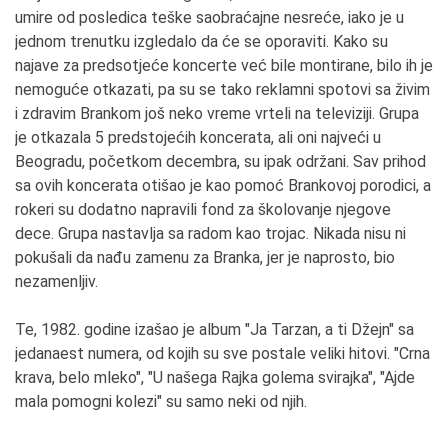
umire od posledica teške saobraćajne nesreće, iako je u
jednom trenutku izgledalo da će se oporaviti. Kako su
najave za predsotjeće koncerte već bile montirane, bilo ih je
nemoguće otkazati, pa su se tako reklamni spotovi sa živim
i zdravim Brankom još neko vreme vrteli na televiziji. Grupa
je otkazala 5 predstojećih koncerata, ali oni najveći u
Beogradu, početkom decembra, su ipak održani. Sav prihod
sa ovih koncerata otišao je kao pomoć Brankovoj porodici, a
rokeri su dodatno napravili fond za školovanje njegove
dece. Grupa nastavlja sa radom kao trojac. Nikada nisu ni
pokušali da nađu zamenu za Branka, jer je naprosto, bio
nezamenljiv.
Te, 1982. godine izašao je album "Ja Tarzan, a ti Džejn" sa
jedanaest numera, od kojih su sve postale veliki hitovi. "Crna
krava, belo mleko", "U našega Rajka golema svirajka", "Ajde
mala pomogni kolezi" su samo neki od njih.