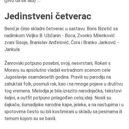
(pivo da se ladi)"....
Jedinstveni četverac
Bend je činio skladni četverac u sastavu:
Boris Bizetić sa
nadimkom Veljko B. Užičanin - Boca, Zvonko Milenković
zvani Sisoje, Branislav Anđelović, Ćora i Branko Janković -
Jankula.
Žanrovski potpuno posebni, svoji, nesvrstani, Rokeri s
Moravu su apsolutno vladali estradnom scenom cele
Jugoslavije osamdesetih godina. Pravili su parodiju na
zahuktali folk, posrnuli rok, kao i na mnoge pojave u društvu
tog vremena. Melodija je bila izrazito narodnjačka, tekstovi
šaljivi, a outfit potpuno prilagođen celoj ideji. Nosili su
šajkače, šumadijske narodne kape, jeleke, a na nastupima i u
spotovima često su bili kostimirani u skladu sa pesmama ili
temom kojom su se bavili.