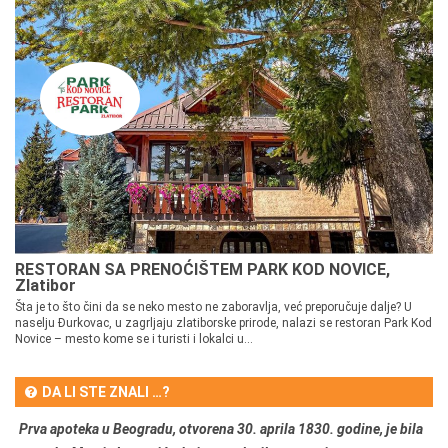
RESTORAN SA PRENOĆIŠTEM PARK KOD NOVICE,
Zlatibor
Šta je to što čini da se neko mesto ne zaboravlja, već preporučuje dalje? U
naselju Đurkovac, u zagrljaju zlatiborske prirode, nalazi se restoran Park Kod
Novice – mesto kome se i turisti i lokalci u...
DA LI STE ZNALI …?
Prva apoteka u Beogradu, otvorena 30. aprila 1830. godine, je bila