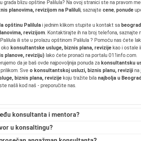
u grada blizu opštine Palilula? Na ovoj stranici ste na pravom m
is planovima, revizijom na Paliluli
, saznajte
cene
,
ponude
upo
 opštinu Palilula
i jednim klikom stupite u kontakt sa
beograd
lanovima, revizijom
. Kontaktirajte ih na broj telefona, saznajte 
i Palilula ili ste u prolazu opštinom Palilula ? Pomoću nas ćete l
e oko
konsultantske usluge, biznis plana, revizije
kao i ostale
s planove, reviziju)
lako ćete pronaći na portalu 011info.com.
erujemo da je baš ovde najpovoljnija ponuda za
konsultantsku usl
prilikom. Sve
o konsultantskoj usluzi, biznis planu, reviziji
na 
uge, biznis plana, revizije
koju tražite bila
najbolja u Beogra
 ste našli kod naš - preporučite nas.
zmeđu konsultanta i mentora?
vor u konsaltingu?
e prosečan angažman konsultanta?