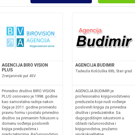
AGENCIJA BIRO VISION
AGENCIJA BUDIMIR
PLUS
Tadeuša Košćuška 88b, Stari grad
Zrenjaninski put 45V
Privredno društvo BIRO VISION
AGENCIJA BUDIMIR je
PLUS osnovano je 1998. godine
profesionalno knjigovodstveno
kao samostalna radnja nakon
preduzeće koje nudi vođenje
čega je 2011. godine promenilo
poslovnih knjiga za privredna
pravnu formu i postalo privredno
društva i preduzetnike. Sa
društvo sa primarnim fokusom u
dugogodišnjim iskustvom u
domenu vođenja poslovnih
oblasti računovodstva i
knjiga preduzećima i
knjigovodstva, pružamo
preduzetnicima. Računovodstvo
visokokvalitetne