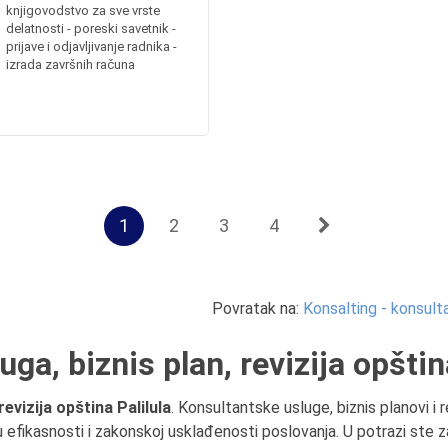
knjigovodstvo za sve vrste
delatnosti - poreski savetnik -
prijave i odjavljivanje radnika -
izrada završnih računa
1
2
3
4
Povratak na:
Konsalting - konsulta
ga, biznis plan, revizija opštin
evizija opština Palilula
. Konsultantske usluge, biznis planovi i
ju efikasnosti i zakonskoj usklađenosti poslovanja. U potrazi ste 