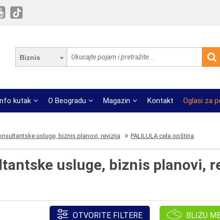
Biznis
Info kutak
O Beogradu
Magazin
Kontakt
Oglasi za 
onsultantske usluge, biznis planovi, revizija
PALILULA cela opština
tantske usluge, biznis planovi, rev
OTVORITE FILTERE
BLIZU M