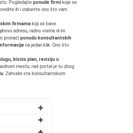
estu. Pogledajte
ponude firmi
koje se
redite ih i izaberite ono što vam
skim firmama
koji se bave
njihovu adresu, radno vreme ili im
ako pronaći
ponudu konsultantskih
informacije
na jedan klik. Ono što
ugu, biznis plan, reviziju u
jednom mestu, naš portal je tu zbog
du
. Zahvalni ste konsultantskom