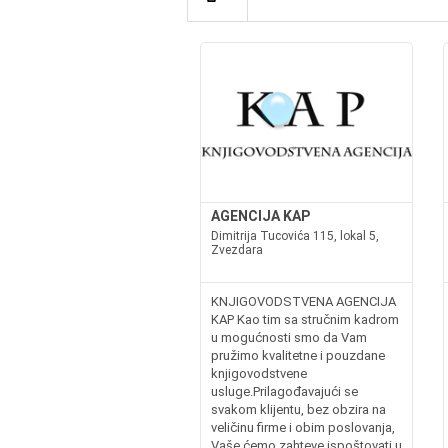
AGENCIJA KAP
Dimitrija Tucovića 115, lokal 5,
Zvezdara
KNJIGOVODSTVENA AGENCIJA
KAP Kao tim sa stručnim kadrom
u mogućnosti smo da Vam
pružimo kvalitetne i pouzdane
knjigovodstvene
usluge.Prilagođavajući se
svakom klijentu, bez obzira na
veličinu firme i obim poslovanja,
Vaše ćemo zahteve ispoštovati u