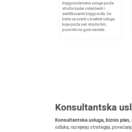
Knjigovodstvene usluge pruža
stručni kadar ovlašćenih i
sertifikovanih knjigovođa. Da
biste se uverili u kvalitet usluga
koje pruža naš stručni tim,
pozovite na gore navede...
Konsultantska uslu
Konsultantska usluga, biznis plan, r
odluka, razvijanju strategija, povećan