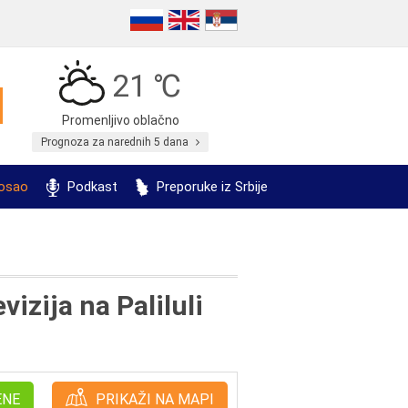
21 ℃
Promenljivo oblačno
Prognoza za narednih 5 dana
posao
Podkast
Preporuke iz Srbije
izija na Paliluli
ENE
PRIKAŽI NA MAPI