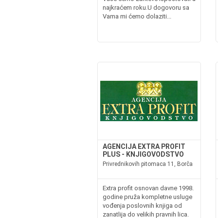
najkraćem roku.U dogovoru sa
Vama mi ćemo dolaziti...
AGENCIJA EXTRA PROFIT
PLUS - KNJIGOVODSTVO
Privrednikovih pitomaca 11, Borča
Extra profit osnovan davne 1998.
godine pruža kompletne usluge
vođenja poslovnih knjiga od
zanatlija do velikih pravnih lica.