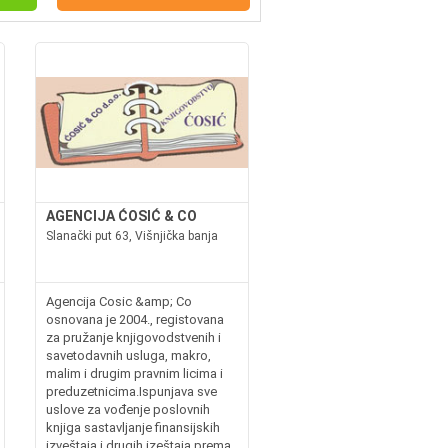
AGENCIJA ĆOSIĆ & CO
Slanački put 63, Višnjička banja
Agencija Cosic &amp; Co
osnovana je 2004., registovana
za pružanje knjigovodstvenih i
savetodavnih usluga, makro,
malim i drugim pravnim licima i
preduzetnicima.Ispunjava sve
uslove za vođenje poslovnih
knjiga sastavljanje finansijskih
izveštaja i drugih izeštaja prema