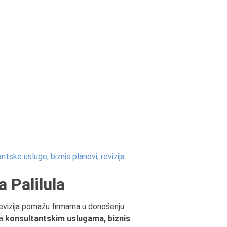
ntske usluge, biznis planovi, revizija
a Palilula
 revizija pomažu firmama u donošenju
za
konsultantskim uslugama, biznis