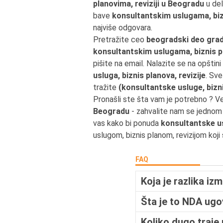
planovima, reviziji u Beogradu
u del
bave
konsultantskim uslugama, bizn
najviše odgovara.
Pretražite ceo
beogradski deo grada
konsultantskim uslugama, biznis p
pišite na email. Nalazite se na opštin
usluga, biznis planova, revizije
. Sv
tražite
(konsultantske usluge, bizni
Pronašli ste šta vam je potrebno ? V
Beogradu
- zahvalite nam se jednom 
vas kako bi ponuda
konsultantske usl
uslugom, biznis planom, revizijom koji
FAQ
Koja je razlika i
Šta je to NDA ugo
Koliko dugo traj