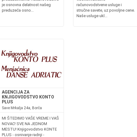
je osnovna delatnost našeg
računovodstvene usluge i
preduzeća osno...
stručne savete, uz povoljne cene.
Naše usluge ukl...
AGENCIJA ZA
KNJIGOVODSTVO KONTO
PLUS
Save Mrkalja 24a, Borča
MI ŠTEDIMO VAŠE VREME I VAŠ
NOVAC! SVE NA JEDNOM
MESTU! Knjigovodstvo KONTE
PLUS - osnivanje radnji -