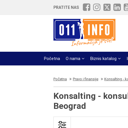
PRATITE NAS
Početna
O nama
Biznis katalog
Početna
Pravo i finansije
Konsalting - k
Konsalting - konsul
Beograd