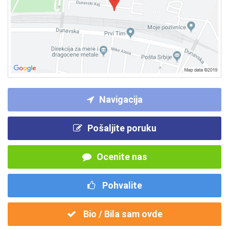
Navigacija
Pošaljite poruku
Ocenite nas
Pohvalite
Bio / Bila sam ovde