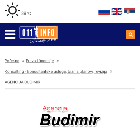
38 ℃
Početna
Pravo i finansije
Konsalting - konsultantske usluge, biznis planovi, revizija
AGENCIJA BUDIMIR