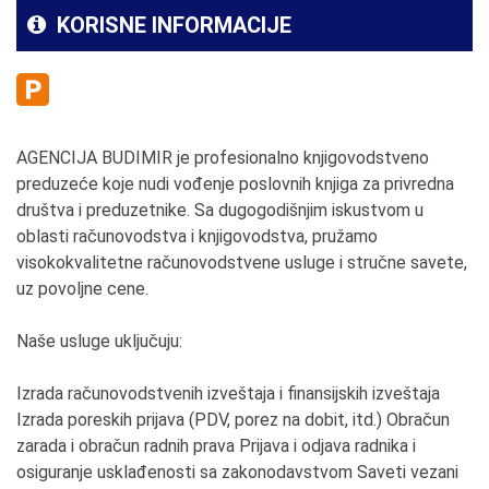
KORISNE INFORMACIJE
AGENCIJA BUDIMIR je profesionalno knjigovodstveno
preduzeće koje nudi vođenje poslovnih knjiga za privredna
društva i preduzetnike. Sa dugogodišnjim iskustvom u
oblasti računovodstva i knjigovodstva, pružamo
visokokvalitetne računovodstvene usluge i stručne savete,
uz povoljne cene.
Naše usluge uključuju:
Izrada računovodstvenih izveštaja i finansijskih izveštaja
Izrada poreskih prijava (PDV, porez na dobit, itd.) Obračun
zarada i obračun radnih prava Prijava i odjava radnika i
osiguranje usklađenosti sa zakonodavstvom Saveti vezani