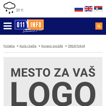
25 ℃
Početna
Kuća i bašta
Kovano gvožđe
CREATIVA M