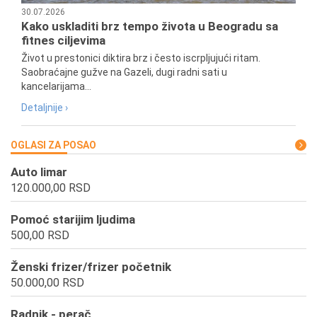
30.07.2026
Kako uskladiti brz tempo života u Beogradu sa
fitnes ciljevima
Život u prestonici diktira brz i često iscrpljujući ritam.
Saobraćajne gužve na Gazeli, dugi radni sati u
kancelarijama...
Detaljnije ›
OGLASI ZA POSAO
Auto limar
120.000,00 RSD
Pomoć starijim ljudima
500,00 RSD
Ženski frizer/frizer početnik
50.000,00 RSD
Radnik - perač