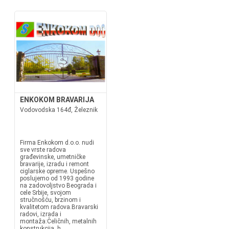
ENKOKOM BRAVARIJA
Vodovodska 164đ, Železnik
Firma Enkokom d.o.o. nudi
sve vrste radova
građevinske, umetničke
bravarije, izradu i remont
ciglarske opreme. Uspešno
poslujemo od 1993 godine
na zadovoljstvo Beograda i
cele Srbije, svojom
stručnošću, brzinom i
kvalitetom radova.Bravarski
radovi, izrada i
montaža:Čeličnih, metalnih
konstrukcija, h...