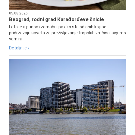
05.08.2026
Beograd, rodni grad Karađorđeve šnicle
Leto je u punom zamahu, pa ako ste od onih koji se
pridržavaju saveta za preživljavanje tropskih vrućina, sigurno
vam ni...
Detaljnije ›