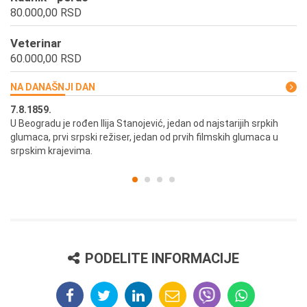
80.000,00 RSD
Veterinar
60.000,00 RSD
NA DANAŠNJI DAN
7.8.1859.
7.
U Beogradu je rođen Ilija Stanojević, jedan od najstarijih srpkih
U 
glumaca, prvi srpski režiser, jedan od prvih filmskih glumaca u
re
srpskim krajevima.
PODELITE INFORMACIJE