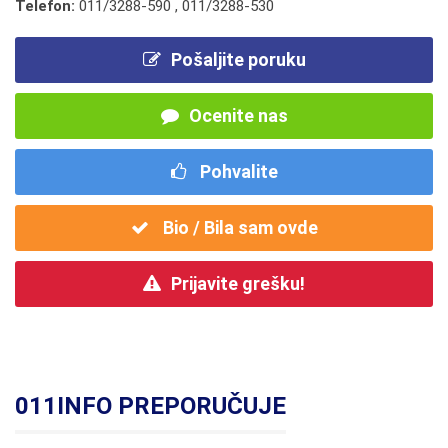
Telefon:
011/3288-590
,
011/3288-530
Pošaljite poruku
Ocenite nas
Pohvalite
Bio / Bila sam ovde
Prijavite grešku!
011INFO PREPORUČUJE