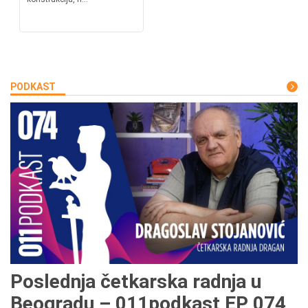
PODKAST
Poslednja četkarska radnja u
Beogradu – 011podkast EP 074