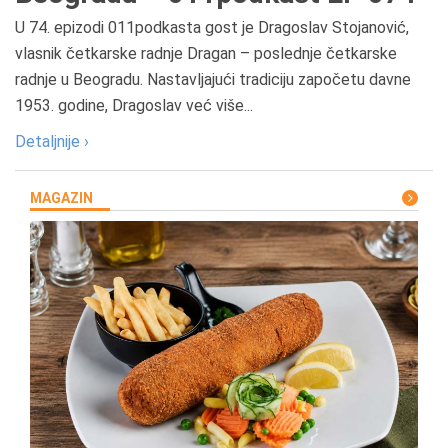
U 74. epizodi 011podkasta gost je Dragoslav Stojanović,
vlasnik četkarske radnje Dragan – poslednje četkarske
radnje u Beogradu. Nastavljajući tradiciju započetu davne
1953. godine, Dragoslav već više...
Detaljnije ›
MAGAZIN