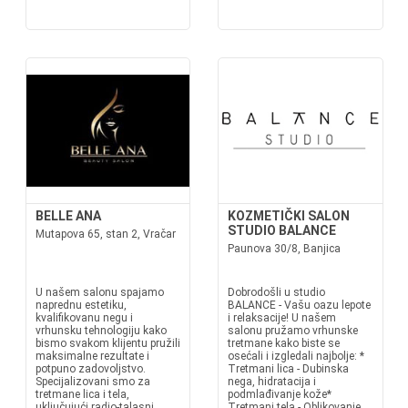
BELLE ANA
KOZMETIČKI SALON
STUDIO BALANCE
Mutapova 65, stan 2, Vračar
Paunova 30/8, Banjica
U našem salonu spajamo
Dobrodošli u studio
naprednu estetiku,
BALANCE - Vašu oazu lepote
kvalifikovanu negu i
i relaksacije! U našem
vrhunsku tehnologiju kako
salonu pružamo vrhunske
bismo svakom klijentu pružili
tretmane kako biste se
maksimalne rezultate i
osećali i izgledali najbolje: *
potpuno zadovoljstvo.
Tretmani lica - Dubinska
Specijalizovani smo za
nega, hidratacija i
tretmane lica i tela,
podmlađivanje kože*
uključujući radio-talasni
Tretmani tela - Oblikovanje,