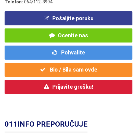
Telefon:
064/112-3994
Pošaljite poruku
Ocenite nas
Pohvalite
Bio / Bila sam ovde
Prijavite grešku!
011INFO PREPORUČUJE