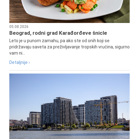
05.08.2026
Beograd, rodni grad Karađorđeve šnicle
Leto je u punom zamahu, pa ako ste od onih koji se
pridržavaju saveta za preživljavanje tropskih vrućina, sigurno
vam ni...
Detaljnije ›