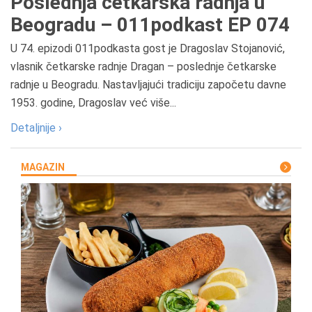
Poslednja četkarska radnja u
Beogradu – 011podkast EP 074
U 74. epizodi 011podkasta gost je Dragoslav Stojanović,
vlasnik četkarske radnje Dragan – poslednje četkarske
radnje u Beogradu. Nastavljajući tradiciju započetu davne
1953. godine, Dragoslav već više...
Detaljnije ›
MAGAZIN