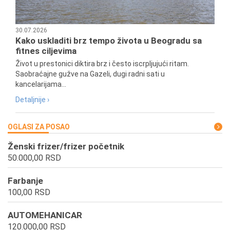
30.07.2026
Kako uskladiti brz tempo života u Beogradu sa
fitnes ciljevima
Život u prestonici diktira brz i često iscrpljujući ritam.
Saobraćajne gužve na Gazeli, dugi radni sati u
kancelarijama...
Detaljnije ›
OGLASI ZA POSAO
Ženski frizer/frizer početnik
50.000,00 RSD
Farbanje
100,00 RSD
AUTOMEHANICAR
120.000,00 RSD