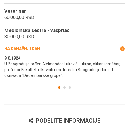
Veterinar
60.000,00 RSD
Medicinska sestra - vaspitač
80.000,00 RSD
NA DANAŠNJI DAN
9.8.1924.
9.
U Beogradu je rođen Aleksandar Luković Lukijan, slikar i grafičar,
Pr
profesor Fakulteta likovnih umetnosti u Beogradu, jedan od
a,
osnivača "Decembarske grupe".
PODELITE INFORMACIJE