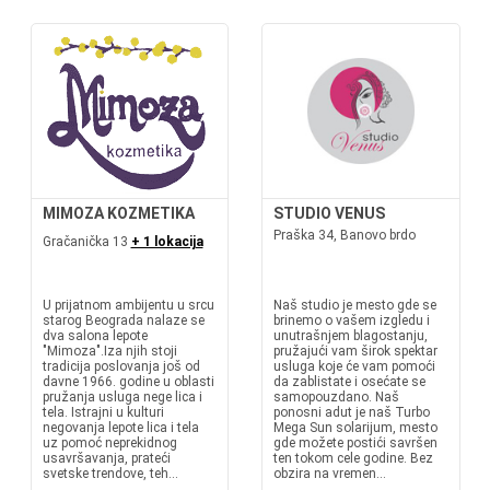
MIMOZA KOZMETIKA
STUDIO VENUS
Praška 34, Banovo brdo
Gračanička 13
+ 1 lokacija
U prijatnom ambijentu u srcu
Naš studio je mesto gde se
starog Beograda nalaze se
brinemo o vašem izgledu i
dva salona lepote
unutrašnjem blagostanju,
"Mimoza".Iza njih stoji
pružajući vam širok spektar
tradicija poslovanja još od
usluga koje će vam pomoći
davne 1966. godine u oblasti
da zablistate i osećate se
pružanja usluga nege lica i
samopouzdano. Naš
tela. Istrajni u kulturi
ponosni adut je naš Turbo
negovanja lepote lica i tela
Mega Sun solarijum, mesto
uz pomoć neprekidnog
gde možete postići savršen
usavršavanja, prateći
ten tokom cele godine. Bez
svetske trendove, teh...
obzira na vremen...