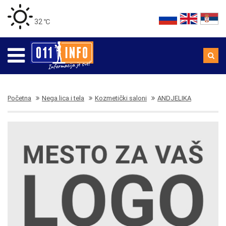
32 ℃
Početna
Nega lica i tela
Kozmetički saloni
ANDJELIKA