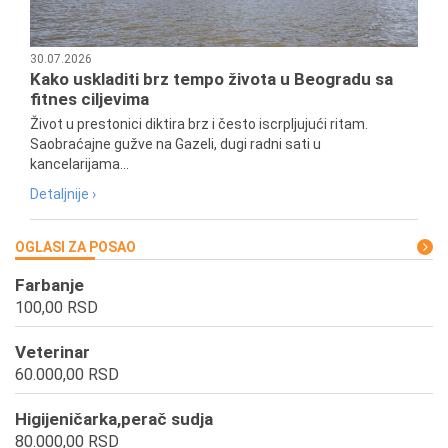
30.07.2026
Kako uskladiti brz tempo života u Beogradu sa
fitnes ciljevima
Život u prestonici diktira brz i često iscrpljujući ritam.
Saobraćajne gužve na Gazeli, dugi radni sati u
kancelarijama...
Detaljnije ›
OGLASI ZA POSAO
Farbanje
100,00 RSD
Veterinar
60.000,00 RSD
Higijeničarka,perač sudja
80.000,00 RSD