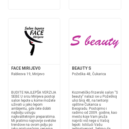
FACE MIRIJEVO
BEAUTY S
Rableova 19, Mirijevo
Požeška 48, Čukarica
BUDITE NAJLEPŠA VERZIJA
Kozmetičko frizerski salon "S
SEBE U srcu Mirijeva postoji
beauty" nalazi se u Požeškoj
salon lepote u kome možete
ulici broj 48, na teritoriji
uživati u jako lepom
opštine Čukarica u
ambijentu, gde ćete dobiti
Beogradu. Postojimo i
najbolju uslugu
radimo od 2009. godine, kao
najkvalitetnijim preparatima.
mesto koje Vam pruža
Mi pratimo najnovije svetske
najviši vid nege o Vašoj
trendove na ovom polju po
lepoti. Ističući Vašu
jako pristupačnim cenama
jedinstvenost, želimo da