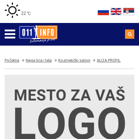
22 ℃
Početna
Nega lica i tela
Kozmetički saloni
AUZA PROFIL