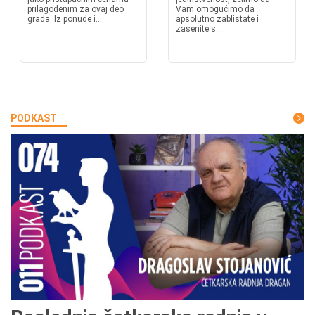
prilagođenim za ovaj deo
Vam omogućimo da
grada. Iz ponude i...
apsolutno zablistate i
zasenite s...
PODKAST