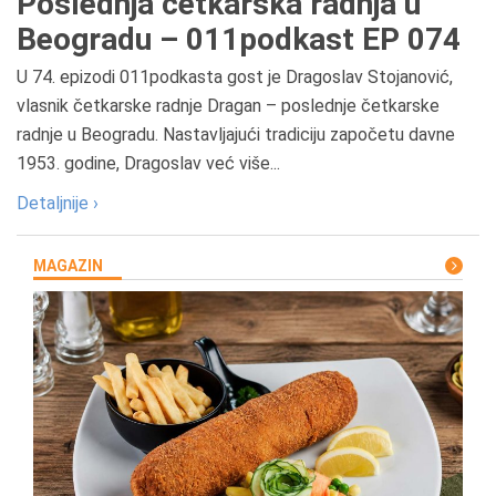
Poslednja četkarska radnja u
Beogradu – 011podkast EP 074
U 74. epizodi 011podkasta gost je Dragoslav Stojanović,
vlasnik četkarske radnje Dragan – poslednje četkarske
radnje u Beogradu. Nastavljajući tradiciju započetu davne
1953. godine, Dragoslav već više...
Detaljnije ›
MAGAZIN