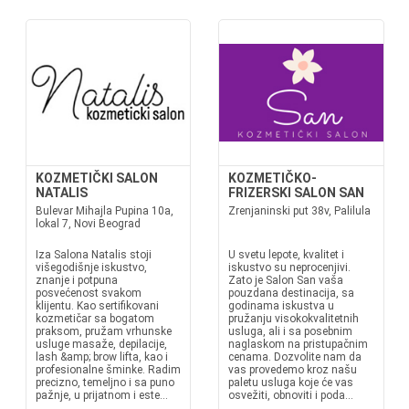
KOZMETIČKI SALON
KOZMETIČKO-
NATALIS
FRIZERSKI SALON SAN
Bulevar Mihajla Pupina 10а,
Zrenjaninski put 38v, Palilula
lokal 7, Novi Beograd
Iza Salona Natalis stoji
U svetu lepote, kvalitet i
višegodišnje iskustvo,
iskustvo su neprocenjivi.
znanje i potpuna
Zato je Salon San vaša
posvećenost svakom
pouzdana destinacija, sa
klijentu. Kao sertifikovani
godinama iskustva u
kozmetičar sa bogatom
pružanju visokokvalitetnih
praksom, pružam vrhunske
usluga, ali i sa posebnim
usluge masaže, depilacije,
naglaskom na pristupačnim
lash &amp; brow lifta, kao i
cenama. Dozvolite nam da
profesionalne šminke. Radim
vas provedemo kroz našu
precizno, temeljno i sa puno
paletu usluga koje će vas
pažnje, u prijatnom i este...
osvežiti, obnoviti i poda...