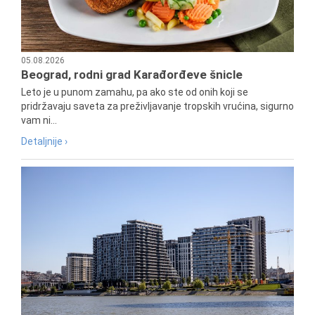
05.08.2026
Beograd, rodni grad Karađorđeve šnicle
Leto je u punom zamahu, pa ako ste od onih koji se
pridržavaju saveta za preživljavanje tropskih vrućina, sigurno
vam ni...
Detaljnije ›