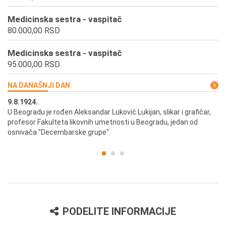
Medicinska sestra - vaspitač
80.000,00 RSD
Medicinska sestra - vaspitač
95.000,00 RSD
NA DANAŠNJI DAN
9.8.1924.
9.
U Beogradu je rođen Aleksandar Luković Lukijan, slikar i grafičar,
Pr
profesor Fakulteta likovnih umetnosti u Beogradu, jedan od
a,
osnivača "Decembarske grupe".
PODELITE INFORMACIJE