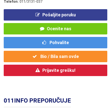
Telefon:
011/3131-037
Pošaljite poruku
Ocenite nas
Pohvalite
Bio / Bila sam ovde
Prijavite grešku!
011INFO PREPORUČUJE