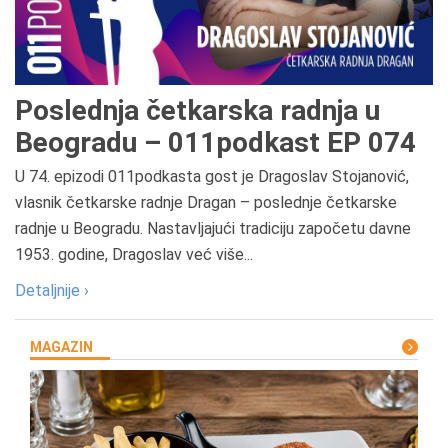
Poslednja četkarska radnja u
Beogradu – 011podkast EP 074
U 74. epizodi 011podkasta gost je Dragoslav Stojanović,
vlasnik četkarske radnje Dragan – poslednje četkarske
radnje u Beogradu. Nastavljajući tradiciju započetu davne
1953. godine, Dragoslav već više...
Detaljnije ›
MAGAZIN