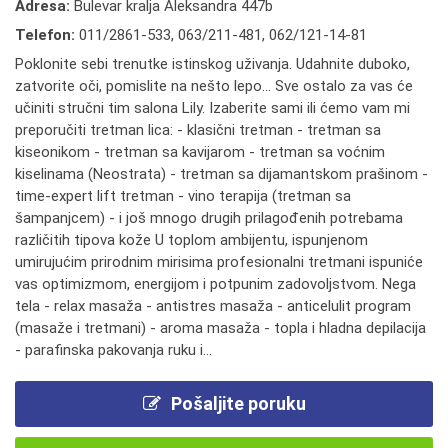
Adresa:
Bulevar kralja Aleksandra 447b
Telefon:
011/2861-533
,
063/211-481
,
062/121-14-81
Poklonite sebi trenutke istinskog uživanja. Udahnite duboko,
zatvorite oči, pomislite na nešto lepo... Sve ostalo za vas će
učiniti stručni tim salona Lily. Izaberite sami ili ćemo vam mi
preporučiti tretman lica: - klasični tretman - tretman sa
kiseonikom - tretman sa kavijarom - tretman sa voćnim
kiselinama (Neostrata) - tretman sa dijamantskom prašinom -
time-expert lift tretman - vino terapija (tretman sa
šampanjcem) - i još mnogo drugih prilagođenih potrebama
različitih tipova kože U toplom ambijentu, ispunjenom
umirujućim prirodnim mirisima profesionalni tretmani ispuniće
vas optimizmom, energijom i potpunim zadovoljstvom. Nega
tela - relax masaža - antistres masaža - anticelulit program
(masaže i tretmani) - aroma masaža - topla i hladna depilacija
- parafinska pakovanja ruku i...
Pošaljite poruku