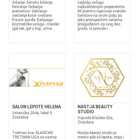
šišanje- žensko šišanje-
najbolju uslugu
feniranje- farbanje-
najkvalitetnijim preparatima.
pramenovi- šatiranje-
Mi pratimo najnovije svetske
senčenje kose- svečane
trendove na ovom polju po
frizure- punđe- Balayage
jako pristupačnim cenama
Kozmetičke usluge:- manikir
prilagođenim za ovaj deo
(gel lak, gel u boji, izliva...
grada. Iz ponude i...
SALON LEPOTE HELENA
NASTJA BEAUTY
STUDIO
Ustanička 204a, lokal 9,
Zvezdara
Vojvode Blažete 42a,
Zvezdara
Tretman lica: KLASIČAN
Nastja beauty studio je
TRETMAN LICA se sastoji
mesto gde se lepota, nega i