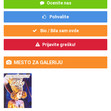
Ocenite nas
Pohvalite
Bio / Bila sam ovde
Prijavite grešku!
MESTO ZA GALERIJU