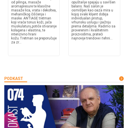
od pilinga, masaže
opuštanje spajaju u savršen
aromapresure te klasične
balans. Naš salon je
masaže lica, vrata i dekoltea,
osmišljen kao oaza mira u
mehaničkog čišćenja i
kojoj svaki klijent dobija
maske. ANTIAGE tretman
individualan pristup,
koji vraća tonus koži, jača
vrhunsku uslugu i pažnju
muskulaturu,potiče stvaranje
prema detaljima. Radimo sa
kolagena i elastina, te
proverenim i kvalitetnim
intenzivno hrani
proizvodima, prateći
kožu.Tretman se preporučuje
najnovije trendove i tehni...
za zr...
PODKAST