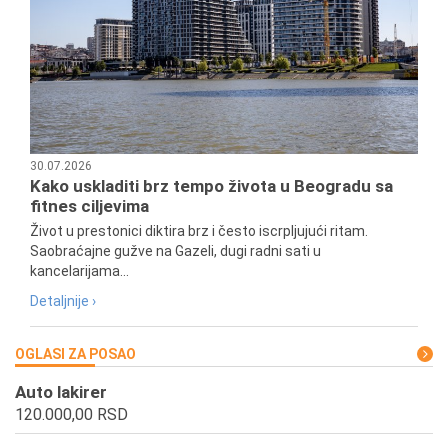
30.07.2026
Kako uskladiti brz tempo života u Beogradu sa
fitnes ciljevima
Život u prestonici diktira brz i često iscrpljujući ritam.
Saobraćajne gužve na Gazeli, dugi radni sati u
kancelarijama...
Detaljnije ›
OGLASI ZA POSAO
Auto lakirer
120.000,00 RSD