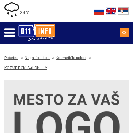
34 ℃
Početna
Nega lica i tela
Kozmetički saloni
KOZMETIČKI SALON LILY