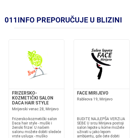
011INFO PREPORUČUJE U BLIZINI
FRIZERSKO-
FACE MIRIJEVO
KOZMETIČKI SALON
Rableova 19, Mirijevo
DACA HAIR STYLE
Mirijevski venac 28, Mirijevo
Frizersko-kozmetički salon
BUDITE NAJLEPŠA VERZIJA
Daca hair style - muški i
SEBE U srcu Mirijeva postoji
ženski frizer. U našem
salon lepote u kome možete
salonu možete dobiti sledeće
uživati u jako lepom
vrste usluga:- muško
ambijentu, gde ćete dobiti