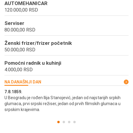
AUTOMEHANICAR
120.000,00 RSD
Serviser
80.000,00 RSD
Ženski frizer/frizer početnik
50.000,00 RSD
Pomoćni radnik u kuhinji
4.000,00 RSD
NA DANAŠNJI DAN
7.8.1859.
7.
U Beogradu je rođen Ilija Stanojević, jedan od najstarijih srpkih
U 
glumaca, prvi srpski režiser, jedan od prvih filmskih glumaca u
re
srpskim krajevima.