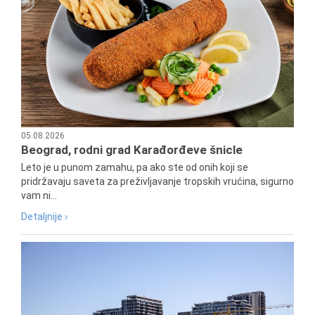
05.08.2026
Beograd, rodni grad Karađorđeve šnicle
Leto je u punom zamahu, pa ako ste od onih koji se
pridržavaju saveta za preživljavanje tropskih vrućina, sigurno
vam ni...
Detaljnije ›