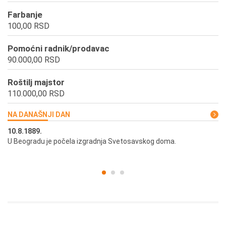
Farbanje
100,00 RSD
Pomoćni radnik/prodavac
90.000,00 RSD
Roštilj majstor
110.000,00 RSD
NA DANAŠNJI DAN
10.8.1889.
10
U Beogradu je počela izgradnja Svetosavskog doma.
Ut
st