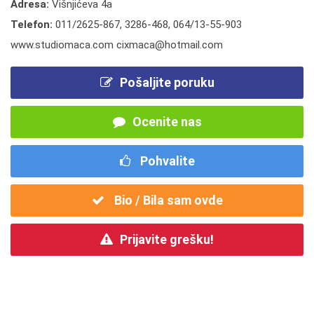
Adresa:
Višnjićeva 4a
Telefon:
011/2625-867
,
3286-468
,
064/13-55-903
www.studiomaca.com cixmaca@hotmail.com
Pošaljite poruku
Ocenite nas
Pohvalite
Bio / Bila sam ovde
Prijavite grešku!