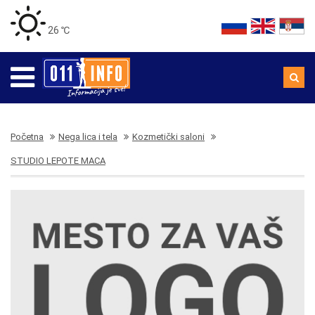
26 ℃
Početna
Nega lica i tela
Kozmetički saloni
STUDIO LEPOTE MACA