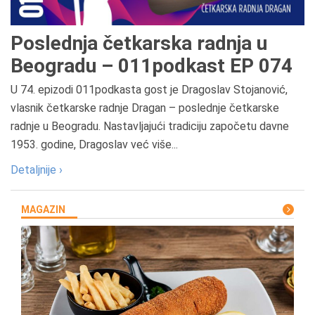
Poslednja četkarska radnja u
Beogradu – 011podkast EP 074
U 74. epizodi 011podkasta gost je Dragoslav Stojanović,
vlasnik četkarske radnje Dragan – poslednje četkarske
radnje u Beogradu. Nastavljajući tradiciju započetu davne
1953. godine, Dragoslav već više...
Detaljnije ›
MAGAZIN