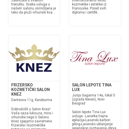
zablistate u svakom
internacionalnu školu
trenutku. Svaka usluga u
kozmetike i estetike iz
našem salonu osmišljena je
Francuske. Pored svih
tako da pruži vrhunski kva...
diploma i certifik...
FRIZERSKO
SALON LEPOTE TINA
KOZMETIČKI SALON
LUX
KNEZ
Jurija Gagarina 14a, lokal 5
(zgrada Neven), Novi
Danteova 11g, Karaburma
Beograd
Dobrodošli u Salon Knez!
Salon lepote Tina Lux
Vaša oaza luksuza, mira i
usluge: -Laserka trajna
vrhunske nege.U Salonu
epilacija-Laserski karbon
Knez spajamo savremene
piling-Lasersko uklanjanje
frizerske i kozmetičke
japanskog iscrtavanja obrva