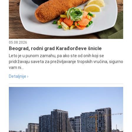
05.08.2026
Beograd, rodni grad Karađorđeve šnicle
Leto je u punom zamahu, pa ako ste od onih koji se
pridržavaju saveta za preživljavanje tropskih vrućina, sigurno
vam ni...
Detaljnije ›