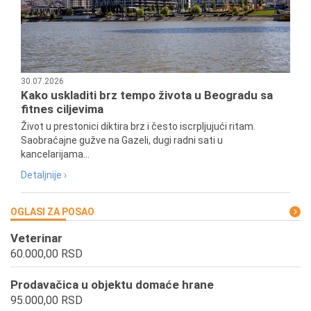
30.07.2026
Kako uskladiti brz tempo života u Beogradu sa
fitnes ciljevima
Život u prestonici diktira brz i često iscrpljujući ritam.
Saobraćajne gužve na Gazeli, dugi radni sati u
kancelarijama...
Detaljnije ›
OGLASI ZA POSAO
Veterinar
60.000,00 RSD
Prodavačica u objektu domaće hrane
95.000,00 RSD