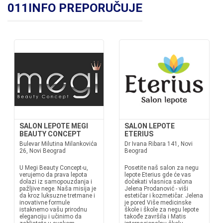
011INFO PREPORUČUJE
SALON LEPOTE MEGI
SALON LEPOTE
BEAUTY CONCEPT
ETERIUS
Bulevar Milutina Milankovića
Dr Ivana Ribara 141, Novi
26, Novi Beograd
Beograd
U Megi Beauty Concept-u,
Posetite naš salon za negu
verujemo da prava lepota
lepote Eterius gde će vas
dolazi iz samopouzdanja i
dočekati vlasnica salona
pažljive nege. Naša misija je
Jelena Prodanović - viši
da kroz luksuzne tretmane i
estetičar i kozmetičar. Jelena
inovativne formule
je pored Više medicinske
istaknemo vašu prirodnu
škole i škole za negu lepote
eleganciju i učinimo da
takođe završila i Matis