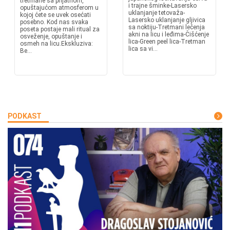
tretmane sa prijatnom,
i trajne šminke-Lasersko
opuštajućom atmosferom u
uklanjanje tetovaža-
kojoj ćete se uvek osećati
Lasersko uklanjanje gljivica
posebno. Kod nas svaka
sa noktiju-Tretmani lečenja
poseta postaje mali ritual za
akni na licu i leđima-Čišćenje
osveženje, opuštanje i
lica-Green peel lica-Tretman
osmeh na licu.Ekskluziva:
lica sa vi...
Be...
PODKAST