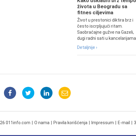
Kako uskladiti brz tempo
života u Beogradu sa
fitnes ciljevima
Život u prestonici diktira brz i
često iscrpljujući ritam.
Saobraćajne gužve na Gazeli,
dugi radni sati u kancelarijama.
Detaljnije ›
026 011info.com
O nama
Pravila korišćenja
Impressum
E-mail