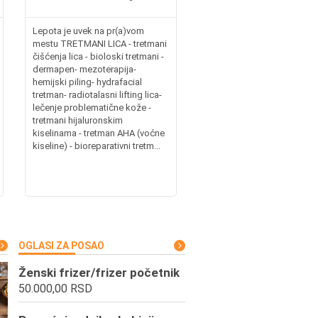
Lepota je uvek na pr(a)vom
mestu TRETMANI LICA - tretmani
čišćenja lica - bioloski tretmani -
dermapen- mezoterapija-
hemijski piling- hydrafacial
tretman- radiotalasni lifting lica-
lečenje problematične kože -
tretmani hijaluronskim
kiselinama - tretman AHA (voćne
kiseline) - bioreparativni tretm...
OGLASI ZA POSAO
Ženski frizer/frizer početnik
50.000,00 RSD