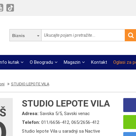
Biznis
Info kutak
O Beogradu
Magazin
Kontakt
Oglasi za 
oni
STUDIO LEPOTE VILA
STUDIO LEPOTE VILA
Adresa:
Savska 5/5, Savski venac
Telefon:
011/6656-412
,
065/2656-412
Studio lepote Vila u saradnji sa Nactive