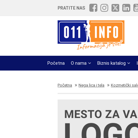
PRATITE NAS
Početna
O nama
Biznis katalog
Početna
Nega lica i tela
Kozmetički sal