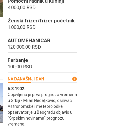
Pomoćni radnik u kuhinji
4.000,00 RSD
Ženski frizer/frizer početnik
1.000,00 RSD
AUTOMEHANICAR
120.000,00 RSD
,
Farbanje
100,00 RSD
NA DANAŠNJI DAN
6.8.1902.
6.8.2004.
Objavljena je prva prognoza vremena
Odigrana je košarkaška prijat
ik
u Srbiji - Milan Nedeljković, osnivač
utakmica između SCG i SAD 
e.
Astronomske i meteorološke
Beogradskoj Areni.
opservatorije u Beogradu objavio u
"Srpskim novinama" prognozu
vremena.