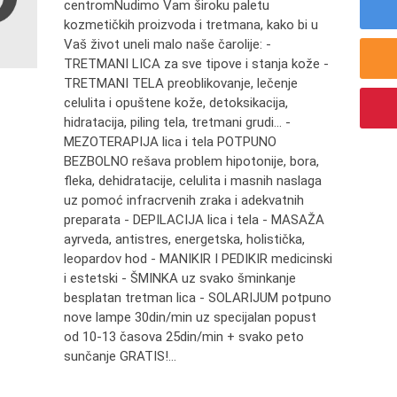
centromNudimo Vam široku paletu
kozmetičkih proizvoda i tretmana, kako bi u
Vaš život uneli malo naše čarolije: -
TRETMANI LICA za sve tipove i stanja kože -
TRETMANI TELA preoblikovanje, lečenje
celulita i opuštene kože, detoksikacija,
hidratacija, piling tela, tretmani grudi... -
MEZOTERAPIJA lica i tela POTPUNO
BEZBOLNO rešava problem hipotonije, bora,
fleka, dehidratacije, celulita i masnih naslaga
uz pomoć infracrvenih zraka i adekvatnih
preparata - DEPILACIJA lica i tela - MASAŽA
ayrveda, antistres, energetska, holistička,
leopardov hod - MANIKIR I PEDIKIR medicinski
i estetski - ŠMINKA uz svako šminkanje
besplatan tretman lica - SOLARIJUM potpuno
nove lampe 30din/min uz specijalan popust
od 10-13 časova 25din/min + svako peto
sunčanje GRATIS!...