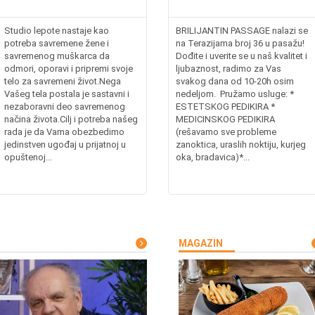
Studio lepote nastaje kao
BRILIJANTIN PASSAGE nalazi se
potreba savremene žene i
na Terazijama broj 36 u pasažu!
savremenog muškarca da
Dođite i uverite se u naš kvalitet i
odmori, oporavi i pripremi svoje
ljubaznost, radimo za Vas
telo za savremeni život.Nega
svakog dana od 10-20h osim
Vašeg tela postala je sastavni i
nedeljom. Pružamo usluge: *
nezaboravni deo savremenog
ESTETSKOG PEDIKIRA *
načina života.Cilj i potreba našeg
MEDICINSKOG PEDIKIRA
rada je da Vama obezbedimo
(rešavamo sve probleme
jedinstven ugođaj u prijatnoj u
zanoktica, uraslih noktiju, kurjeg
opuštenoj...
oka, bradavica)*...
MAGAZIN