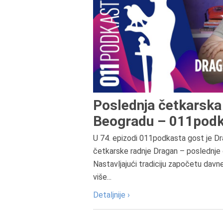
Poslednja četkarska 
Beogradu – 011podk
U 74. epizodi 011podkasta gost je Dr
četkarske radnje Dragan – poslednje 
Nastavljajući tradiciju započetu davn
više...
Detaljnije ›