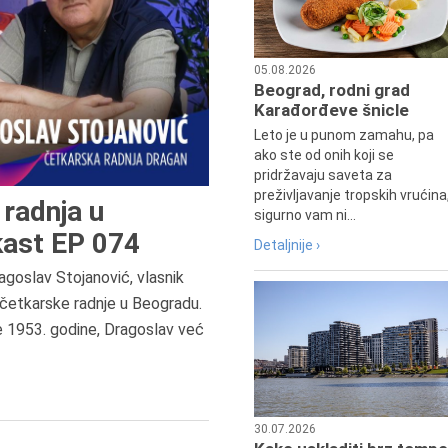
05.08.2026
Beograd, rodni grad
Karađorđeve šnicle
Leto je u punom zamahu, pa
ako ste od onih koji se
pridržavaju saveta za
preživljavanje tropskih vrućina
radnja u
sigurno vam ni...
ast EP 074
Detaljnije ›
agoslav Stojanović, vlasnik
6.8.2013.
četkarske radnje u Beogradu.
Preminula je Zorka Boljanović,
e 1953. godine, Dragoslav već
vazduhoplovni inženjer, predsedn
Udruženja žena pilota Jugoslavij
30.07.2026