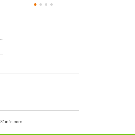
..
381info.com