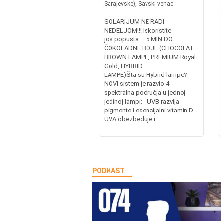
Sarajevske), Savski venac
SOLARIJUM NE RADI
NEDELJOM!!! Iskoristite
još popusta... 5 MIN DO
ČOKOLADNE BOJE (CHOCOLAT
BROWN LAMPE, PREMIUM Royal
Gold, HYBRID
LAMPE)Šta su Hybrid lampe?
NOVI sistem je razvio 4
spektralna područja u jednoj
jedinoj lampi: - UVB razvija
pigmente i esencijalni vitamin D.-
UVA obezbeđuje i...
PODKAST