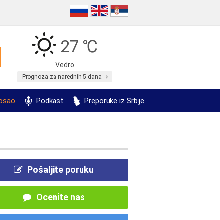
27 ℃
Vedro
Prognoza za narednih 5 dana
posao
Podkast
Preporuke iz Srbije
Pošaljite poruku
Ocenite nas