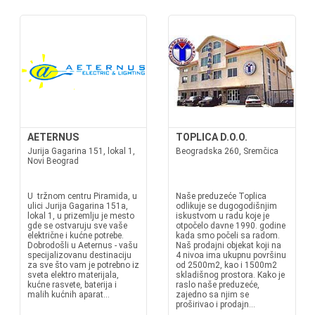
AETERNUS
TOPLICA D.O.O.
Jurija Gagarina 151, lokal 1,
Beogradska 260, Sremčica
Novi Beograd
U tržnom centru Piramida, u
Naše preduzeće Toplica
ulici Jurija Gagarina 151a,
odlikuje se dugogodišnjim
lokal 1, u prizemlju je mesto
iskustvom u radu koje je
gde se ostvaruju sve vaše
otpočelo davne 1990. godine
električne i kućne potrebe.
kada smo počeli sa radom.
Dobrodošli u Aeternus - vašu
Naš prodajni objekat koji na
specijalizovanu destinaciju
4 nivoa ima ukupnu površinu
za sve što vam je potrebno iz
od 2500m2, kao i 1500m2
sveta elektro materijala,
skladišnog prostora. Kako je
kućne rasvete, baterija i
raslo naše preduzeće,
malih kućnih aparat...
zajedno sa njim se
proširivao i prodajn...