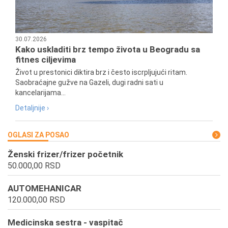
30.07.2026
Kako uskladiti brz tempo života u Beogradu sa
fitnes ciljevima
Život u prestonici diktira brz i često iscrpljujući ritam.
Saobraćajne gužve na Gazeli, dugi radni sati u
kancelarijama...
Detaljnije ›
OGLASI ZA POSAO
Ženski frizer/frizer početnik
50.000,00 RSD
AUTOMEHANICAR
120.000,00 RSD
Medicinska sestra - vaspitač