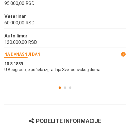
95.000,00 RSD
Veterinar
60.000,00 RSD
Auto limar
120.000,00 RSD
NA DANAŠNJI DAN
10.8.1889.
10
U Beogradu je počela izgradnja Svetosavskog doma.
Ut
st
PODELITE INFORMACIJE