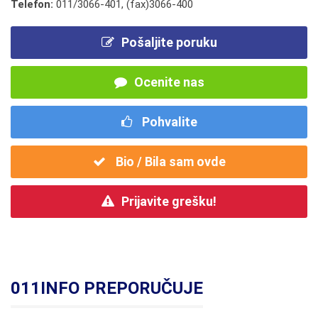
Telefon:
011/3066-401
,
(fax)3066-400
Pošaljite poruku
Ocenite nas
Pohvalite
Bio / Bila sam ovde
Prijavite grešku!
011INFO PREPORUČUJE