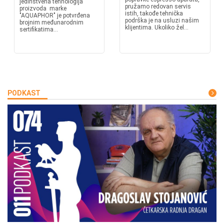
jedinstvena tehnologija
pružamo redovan servis
proizvoda marke
istih, takođe tehnička
"AQUAPHOR" je potvrđena
podrška je na usluzi našim
brojnim međunarodnim
klijentima. Ukoliko žel...
sertifikatima...
PODKAST