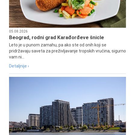
05.08.2026
Beograd, rodni grad Karađorđeve šnicle
Leto je u punom zamahu, pa ako ste od onih koji se
pridržavaju saveta za preživljavanje tropskih vrućina, sigurno
vam ni...
Detaljnije ›