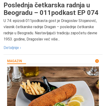
Poslednja četkarska radnja u
Beogradu – 011podkast EP 074
U 74. epizodi 011podkasta gost je Dragoslav Stojanović,
vlasnik četkarske radnje Dragan – poslednje četkarske
radnje u Beogradu. Nastavljajući tradiciju započetu davne
1953. godine, Dragoslav već više...
Detaljnije ›
MAGAZIN