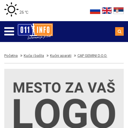
26 ℃
Početna
Kuća i bašta
Kućni aparati
CAP GEMINI D.O.O.