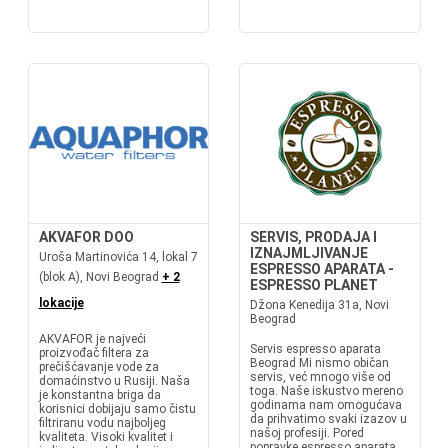
AKVAFOR DOO
SERVIS, PRODAJA I
IZNAJMLJIVANJE
Uroša Martinovića 14, lokal 7
ESPRESSO APARATA -
(blok A), Novi Beograd
+ 2
ESPRESSO PLANET
lokacije
Džona Kenedija 31a, Novi
Beograd
AKVAFOR je najveći
Servis espresso aparata
proizvođač filtera za
Beograd Mi nismo običan
prečišćavanje vode za
servis, već mnogo više od
domaćinstvo u Rusiji. Naša
toga. Naše iskustvo mereno
je konstantna briga da
godinama nam omogućava
korisnici dobijaju samo čistu
da prihvatimo svaki izazov u
filtriranu vodu najboljeg
našoj profesiji. Pored
kvaliteta. Visoki kvalitet i
popravke espresso aparata,