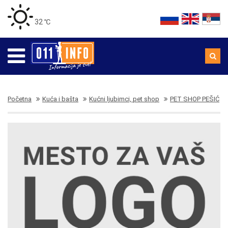
32 ℃
Početna
Kuća i bašta
Kućni ljubimci, pet shop
PET SHOP PEŠIĆ