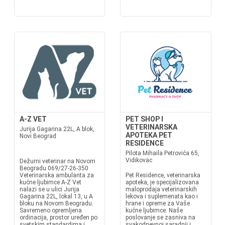
A-Z VET
PET SHOP I
VETERINARSKA
Jurija Gagarina 22L, A blok,
APOTEKA PET
Novi Beograd
RESIDENCE
Pilota Mihaila Petrovića 65,
Vidikovac
Dežurni veterinar na Novom
Beogradu 069/27-26-350
Veterinarska ambulanta za
Pet Residence, veterinarska
kućne ljubimce A-Z Vet
apoteka, je specijalizovana
nalazi se u ulici Jurija
maloprodaja veterinarskih
Gagarina 22L, lokal 13, u A
lekova i suplemenata kao i
bloku na Novom Beogradu.
hrane i opreme za Vaše
Savremeno opremljena
kućne ljubimce. Naše
ordinacija, prostor uređen po
poslovanje se zasniva na
svetskim standardima i
svakodnevnoj saradnji i