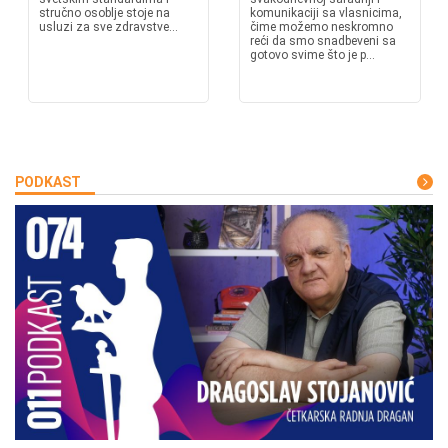
stručno osoblje stoje na
komunikaciji sa vlasnicima,
usluzi za sve zdravstve...
čime možemo neskromno
reći da smo snadbeveni sa
gotovo svime što je p...
PODKAST