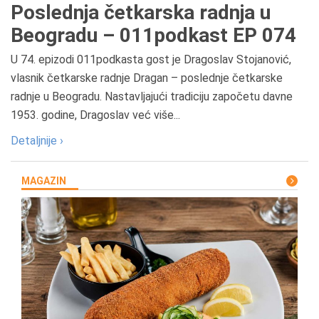
Poslednja četkarska radnja u
Beogradu – 011podkast EP 074
U 74. epizodi 011podkasta gost je Dragoslav Stojanović,
vlasnik četkarske radnje Dragan – poslednje četkarske
radnje u Beogradu. Nastavljajući tradiciju započetu davne
1953. godine, Dragoslav već više...
Detaljnije ›
MAGAZIN