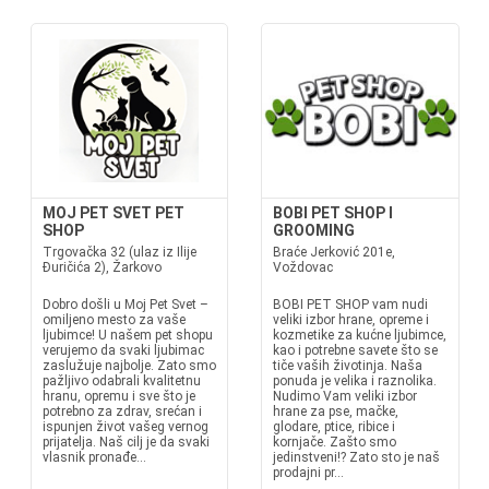
MOJ PET SVET PET
BOBI PET SHOP I
SHOP
GROOMING
Trgovačka 32 (ulaz iz Ilije
Braće Jerković 201e,
Đuričića 2), Žarkovo
Voždovac
Dobro došli u Moj Pet Svet –
BOBI PET SHOP vam nudi
omiljeno mesto za vaše
veliki izbor hrane, opreme i
ljubimce! U našem pet shopu
kozmetike za kućne ljubimce,
verujemo da svaki ljubimac
kao i potrebne savete što se
zaslužuje najbolje. Zato smo
tiče vaših životinja. Naša
pažljivo odabrali kvalitetnu
ponuda je velika i raznolika.
hranu, opremu i sve što je
Nudimo Vam veliki izbor
potrebno za zdrav, srećan i
hrane za pse, mačke,
ispunjen život vašeg vernog
glodare, ptice, ribice i
prijatelja. Naš cilj je da svaki
kornjače. Zašto smo
vlasnik pronađe...
jedinstveni!? Zato sto je naš
prodajni pr...