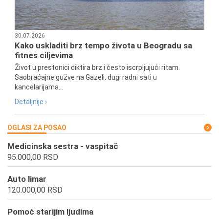
30.07.2026
Kako uskladiti brz tempo života u Beogradu sa
fitnes ciljevima
Život u prestonici diktira brz i često iscrpljujući ritam.
Saobraćajne gužve na Gazeli, dugi radni sati u
kancelarijama...
Detaljnije ›
OGLASI ZA POSAO
Medicinska sestra - vaspitač
95.000,00 RSD
Auto limar
120.000,00 RSD
Pomoć starijim ljudima