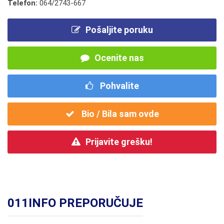
Telefon:
064/2743-667
Pošaljite poruku
Ocenite nas
Pohvalite
Bio / Bila sam ovde
Prijavite grešku!
011INFO PREPORUČUJE