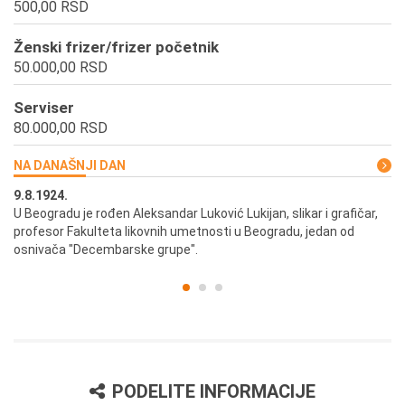
500,00 RSD
Ženski frizer/frizer početnik
50.000,00 RSD
Serviser
80.000,00 RSD
NA DANAŠNJI DAN
9.8.1924.
9.
U Beogradu je rođen Aleksandar Luković Lukijan, slikar i grafičar,
Pr
profesor Fakulteta likovnih umetnosti u Beogradu, jedan od
a,
osnivača "Decembarske grupe".
PODELITE INFORMACIJE