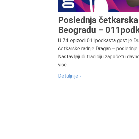
Poslednja četkarska 
Beogradu – 011podk
U 74. epizodi 011podkasta gost je Dr
četkarske radnje Dragan – poslednje 
Nastavljajući tradiciju započetu davn
više...
Detaljnije ›