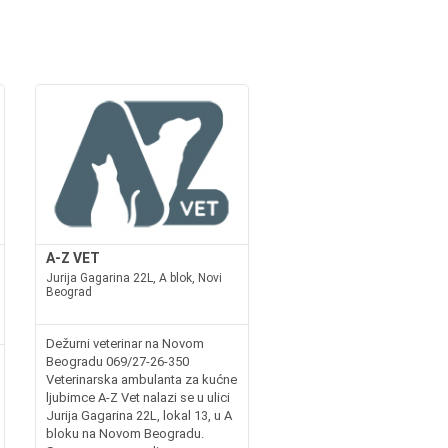
A-Z VET
Jurija Gagarina 22L, A blok, Novi
Beograd
Dežurni veterinar na Novom
Beogradu 069/27-26-350
Veterinarska ambulanta za kućne
ljubimce A-Z Vet nalazi se u ulici
Jurija Gagarina 22L, lokal 13, u A
bloku na Novom Beogradu.