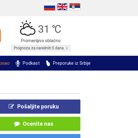
31 ℃
Promenljivo oblačno
Prognoza za narednih 5 dana
posao
Podkast
Preporuke iz Srbije
Pošaljite poruku
Ocenite nas