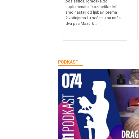
poslastica, igračaka do
suplemenata i kozmetike. Mi
smo nastali od ljubavi prema
životinjama i u sećanju na naša
dva psa Mažu &...
PODKAST