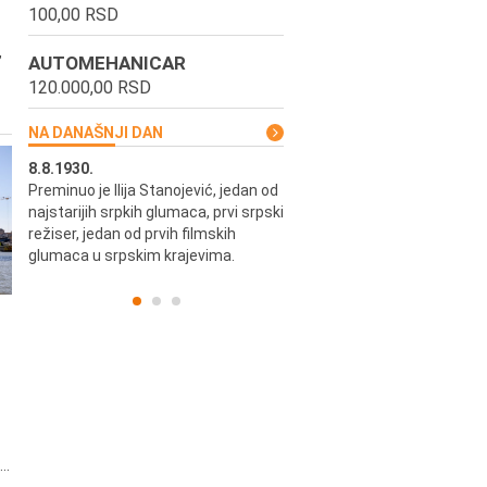
100,00 RSD
,
AUTOMEHANICAR
120.000,00 RSD
NA DANAŠNJI DAN
8.8.1930.
8.8.1898.
Preminuo je Ilija Stanojević, jedan od
U Beogradu je rođen Pavle Biha
najstarijih srpkih glumaca, prvi srpski
književnik i izdavač.
skih
režiser, jedan od prvih filmskih
glumaca u srpskim krajevima.
..