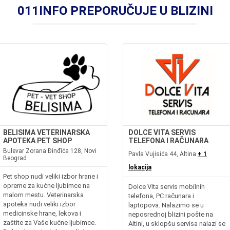
011INFO PREPORUČUJE U BLIZINI
BELISIMA VETERINARSKA
DOLCE VITA SERVIS
APOTEKA PET SHOP
TELEFONA I RAČUNARA
Bulevar Zorana Đinđića 128, Novi
Pavla Vujisića 44, Altina
+ 1
Beograd
lokacija
Pet shop nudi veliki izbor hrane i
opreme za kućne ljubimce na
Dolce Vita servis mobilnih
malom mestu. Veterinarska
telefona, PC računara i
apoteka nudi veliki izbor
laptopova. Nalazimo se u
medicinske hrane, lekova i
neposrednoj blizini pošte na
zaštite za Vaše kućne ljubimce.
Altini, u sklopšu servisa nalazi se