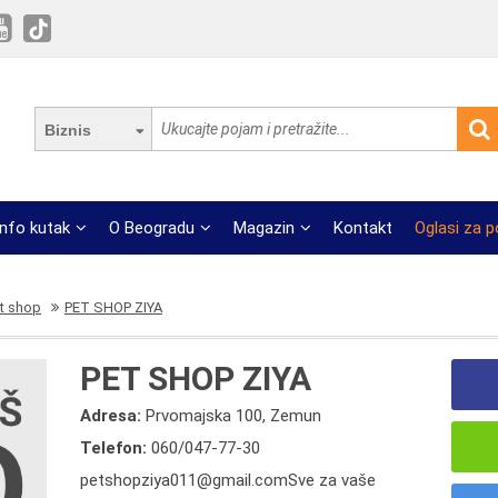
Biznis
Info kutak
O Beogradu
Magazin
Kontakt
Oglasi za 
et shop
PET SHOP ZIYA
PET SHOP ZIYA
Adresa:
Prvomajska 100, Zemun
Telefon:
060/047-77-30
petshopziya011@gmail.comSve za vaše