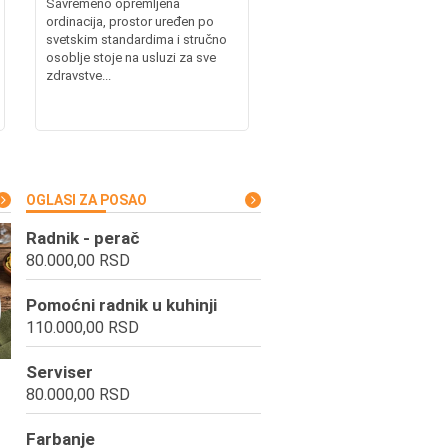
Savremeno opremljena
ordinacija, prostor uređen po
svetskim standardima i stručno
osoblje stoje na usluzi za sve
zdravstve...
OGLASI ZA POSAO
Radnik - perač
80.000,00 RSD
Pomoćni radnik u kuhinji
110.000,00 RSD
Serviser
80.000,00 RSD
Farbanje