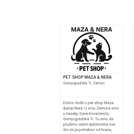
PET SHOP MAZA & NERA
Gornjogradska 7i, Zemun
Dobro došli u pet shop Maza
&amp;Nera. U srcu Zemuna smo
u naselju Save Kovačevića,
Gornjogradska 7i. Tu smo da
pružimo vašim ljubimcima sve
što im je potrebno od hrane,