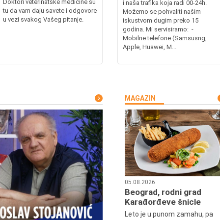
Doktori veterinatske medicine su
i naša trafika koja radi 00-24h.
tu da vam daju savete i odgovore
Možemo se pohvaliti našim
u vezi svakog Vašeg pitanje.
iskustvom dugim preko 15
godina. Mi servisiramo: -
Mobilne telefone (Samsusng,
Apple, Huawei, M...
MAGAZIN
05.08.2026
Beograd, rodni grad
Karađorđeve šnicle
Leto je u punom zamahu, pa