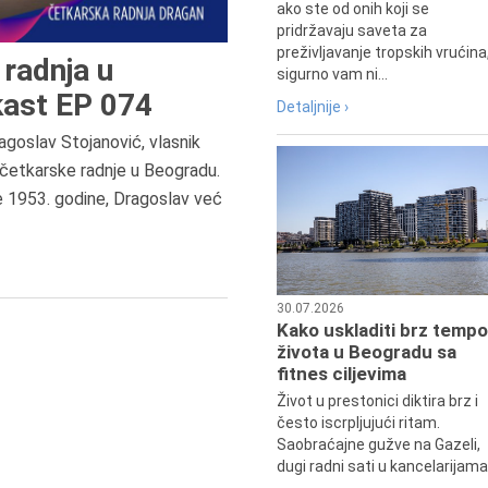
ako ste od onih koji se
pridržavaju saveta za
preživljavanje tropskih vrućina
radnja u
sigurno vam ni...
ast EP 074
Detaljnije ›
agoslav Stojanović, vlasnik
8.8.2013.
četkarske radnje u Beogradu.
Preminuo je Dejan Kosanović,
e 1953. godine, Dragoslav već
istoričar filma, filmski reditelj,
profesor i dekan Fakulteta dram
umetnosti u Beogradu.
30.07.2026
Kako uskladiti brz tempo
života u Beogradu sa
fitnes ciljevima
Život u prestonici diktira brz i
često iscrpljujući ritam.
Saobraćajne gužve na Gazeli,
dugi radni sati u kancelarijama.