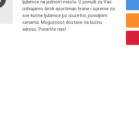
ljubimce na jednom mestu. U ponudi za Vas
izdvajamo širok asortiman hrane i opreme za
sve kućne ljubimce po izuzetno povoljnim
cenama. Mogućnost dostave na kućnu
adresu. Posetite nas!