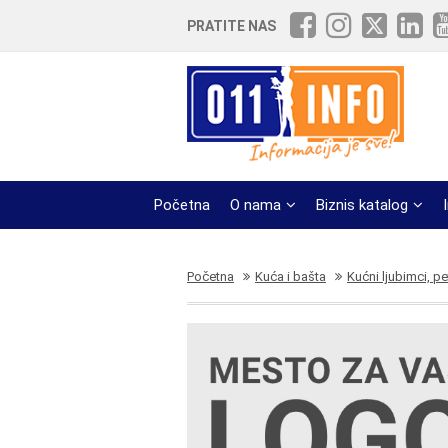
PRATITE NAS
Početna
O nama
Biznis katalog
Početna
Kuća i bašta
Kućni ljubimci, p