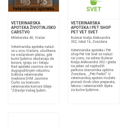
VETERINARSKA
VETERINARSKA
APOTEKA ŽIVOTINJSKO
APOTEKA I PET SHOP
CARSTVO
PET VET SVET
Mileševska 40, Vračar
Bulevar kralja Aleksandra
302, lokal 16, Zvezdara
Veterinarska apoteka nalazi
Veterinarska apoteka i Pet
se u srcu Vračara, ušuškana
shop Pet Vet Svet se nalazi
na vračarskom platou, gde
na Lionu, na adresi Bulevar
kućni ljubimci obožavaju da
Kralja Aleksandra 302 i gleda
borave, igraju se i šetaju.
na jedan od najdražih
Rad apoteke zasniva se na
parkova stanovnika opštine
dugogodišnjem iskustvu
Zvezdara, ,,Peti Parkić’’. U
Doktora veterinarske
veterinarskoj apoteci možete
medicine DVM Jasmine
pronaći širok izbor preparata,
Čurlin sa licencom
lekova i veterinarskih dijeta
veterinarske komore Srbije.
za kućne ljubimce...
"Zdravlje Vašeg ljubim...