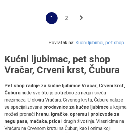
1
2
Povratak na:
Kućni ljubimci, pet shop
Kućni ljubimac, pet shop
Vračar, Crveni krst, Čubura
Pet shop radnje za kućne ljubimce Vračar, Crveni krst,
Čubura
nude sve što je potrebno za negu i sreću
mezimaca. U okviru Vračara, Crvenog krsta, Čubure nalaze
se specijalizovane
prodavnice za kućne ljubimce
u kojima
možeš pronaći
hranu
,
igračke
,
opremu i proizvode za
negu pasa
,
mačaka
,
ptica
i drugih životinja. Vlasnicima na
Vračaru na Crvenom krstu na Čuburi, kao i onima koji