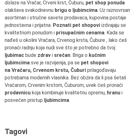
dolaze na Vračar, Crveni krst, Čuburu,
pet shop ponuda
olakšava svakodnevnu
brigu o ljubimcima
. Uz raznovrsan
asortiman i stručne savete prodavaca, kupovina postaje
jednostavna i prijatna.
Poznati pet shopovi
izdvajaju se
kvalitetnom ponudom i
prisupačnim cenama
. Kada se
nađeš u okolini Vračara, Crvenog krsta, Čubure , lako ćeš
pronaći radnju koja nudi sve što je potrebno da tvoj
ljubimac
bude
zdrav
i
srećan
. Briga o
kućnim
ljubimcima
sve je razvijenija, pa se
pet shopovi
na Vračaru, Crvenom krstu, Čuburi
prilagođavaju
potrebama modernih vlasnika. Bez obzira da li psa šetaš
Vračarom, Crvenim krstom, Čuburom, uvek ćeš pronaći
prodavnicu
koja kombinuje kvalitetnu opremu,
hranu
i
posvećen pristup
ljubimcima
.
Tagovi