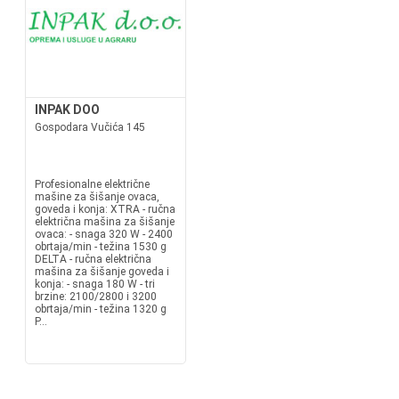
INPAK DOO
Gospodara Vučića 145
Profesionalne električne
mašine za šišanje ovaca,
goveda i konja: XTRA - ručna
električna mašina za šišanje
ovaca: - snaga 320 W - 2400
obrtaja/min - težina 1530 g
DELTA - ručna električna
mašina za šišanje goveda i
konja: - snaga 180 W - tri
brzine: 2100/2800 i 3200
obrtaja/min - težina 1320 g
P...