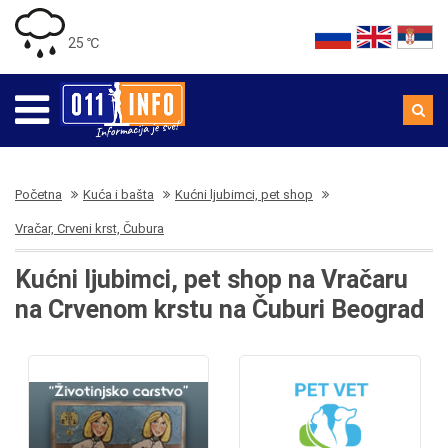
25 ℃
Početna
Kuća i bašta
Kućni ljubimci, pet shop
Vračar, Crveni krst, Čubura
Kućni ljubimci, pet shop na Vračaru
na Crvenom krstu na Čuburi Beograd