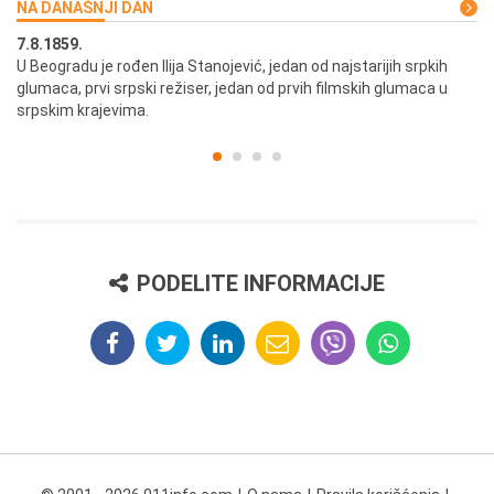
NA DANAŠNJI DAN
7.8.1859.
7.
U Beogradu je rođen Ilija Stanojević, jedan od najstarijih srpkih
U 
glumaca, prvi srpski režiser, jedan od prvih filmskih glumaca u
re
srpskim krajevima.
PODELITE INFORMACIJE