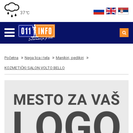
37 ℃
Početna
Nega lica i tela
Manikiri, pedikiri
KOZMETIČKI SALON VOLTO BELLO