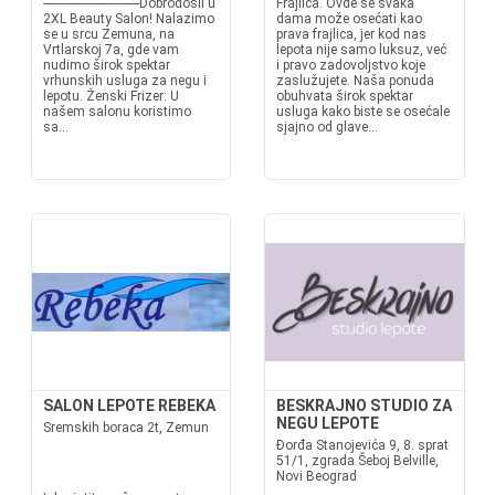
-----------------------------Dobrodošli u
Frajlica. Ovde se svaka
2XL Beauty Salon! Nalazimo
dama može osećati kao
se u srcu Zemuna, na
prava frajlica, jer kod nas
Vrtlarskoj 7a, gde vam
lepota nije samo luksuz, već
nudimo širok spektar
i pravo zadovoljstvo koje
vrhunskih usluga za negu i
zaslužujete. Naša ponuda
lepotu. Ženski Frizer: U
obuhvata širok spektar
našem salonu koristimo
usluga kako biste se osećale
sa...
sjajno od glave...
SALON LEPOTE REBEKA
BESKRAJNO STUDIO ZA
NEGU LEPOTE
Sremskih boraca 2t, Zemun
Đorđa Stanojevića 9, 8. sprat
51/1, zgrada Šeboj Belville,
Novi Beograd