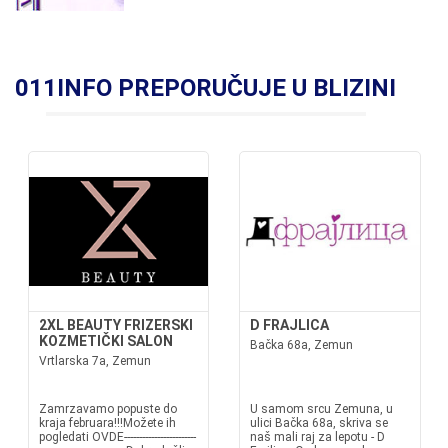
011INFO PREPORUČUJE U BLIZINI
2XL BEAUTY FRIZERSKI
D FRAJLICA
KOZMETIČKI SALON
Bačka 68a, Zemun
Vrtlarska 7a, Zemun
Zamrzavamo popuste do
U samom srcu Zemuna, u
kraja februara!!!Možete ih
ulici Bačka 68a, skriva se
pogledati OVDE------------------------
naš mali raj za lepotu - D