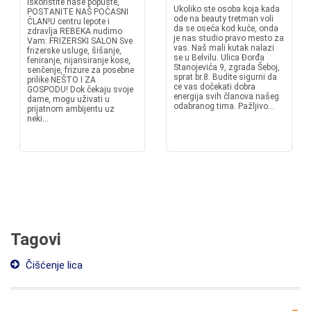
Iskoristite naše popuste,
Ukoliko ste osoba koja kada
POSTANITE NAŠ POČASNI
ode na beauty tretman voli
ČLAN!U centru lepote i
da se oseća kod kuće, onda
zdravlja REBEKA nudimo
je nas studio pravo mesto za
Vam: FRIZERSKI SALON Sve
vas. Naš mali kutak nalazi
frizerske usluge, šišanje,
se u Belvilu. Ulica Đorđa
feniranje, nijansiranje kose,
Stanojevića 9, zgrada Šeboj,
senčenje, frizure za posebne
sprat br.8. Budite sigurni da
prilike.NEŠTO I ZA
ce vas dočekati dobra
GOSPODU! Dok čekaju svoje
energija svih članova našeg
dame, mogu uživati u
odabranog tima. Pažljivo...
prijatnom ambijentu uz
neki...
Tagovi
Čišćenje lica