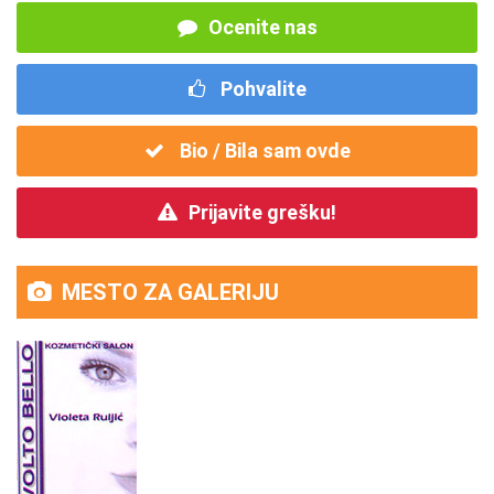
Ocenite nas
Pohvalite
Bio / Bila sam ovde
Prijavite grešku!
MESTO ZA GALERIJU