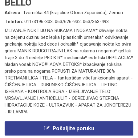
BELLO
Adresa:
Tvornička 44 (kraj ulice Otona Zupančića), Zemun
Telefon:
011/3196-303
,
063/626-932
,
063/363-493
IZLIVANJE NOKTIJU NA RUKAMA I NOGAMA* izlivanje nokta
na zeljenu duzinu bez lepka i plasticnih umetaka* odvikavanje
grickanja noktiju kod dece i odraslih* ojacavanje nokta ko svira
gitaru MANIKIRDUGOTRAJNI LAK na rukama i nogama* gel lak
traje 3 do 4 nedelje PEDIKIR* medicinski* estetski DEPILACIJA*
hladan vosak NOVO!!! AQVA DETOKS* izbacivanje toksina
preko pora na nogama POPUSTI ZA MATURANTE 30%
TRETMANI LICA I TELA - fantastičan višefunkcionalni aparat -
ČIŠĆENJE LICA - DUBUNSKO ČIŠĆENJE LICA - LIFTING -
ISHRANA - KONTROLA BORA - IZBELJIVANJE TELO:
MRŠAVLJANJE I ANTICELULIT - ODREDJIVAC STEPENA
HIDRATACIJE KOZE - ULTRAZVUK - APARAT ZA JONOFEREZU
- IR LAMPA
Pošaljite poruku