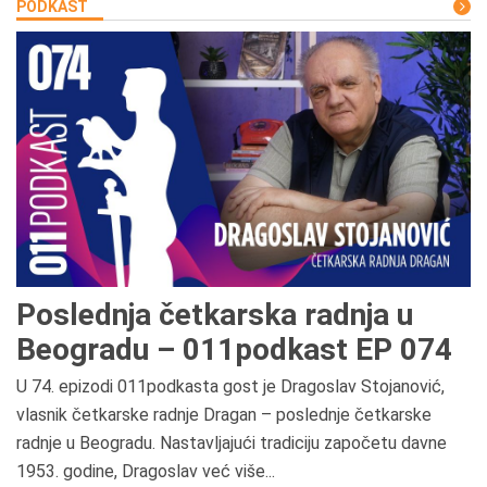
PODKAST
Poslednja četkarska radnja u
Beogradu – 011podkast EP 074
U 74. epizodi 011podkasta gost je Dragoslav Stojanović,
vlasnik četkarske radnje Dragan – poslednje četkarske
radnje u Beogradu. Nastavljajući tradiciju započetu davne
1953. godine, Dragoslav već više...