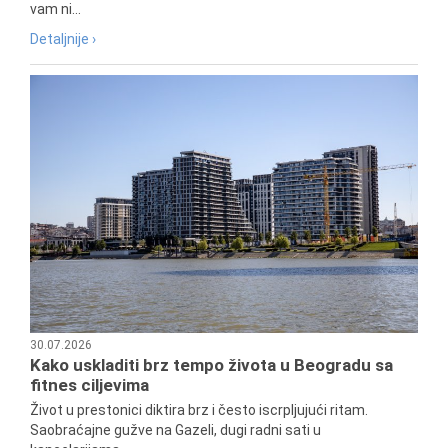
vam ni...
Detaljnije ›
30.07.2026
Kako uskladiti brz tempo života u Beogradu sa
fitnes ciljevima
Život u prestonici diktira brz i često iscrpljujući ritam.
Saobraćajne gužve na Gazeli, dugi radni sati u