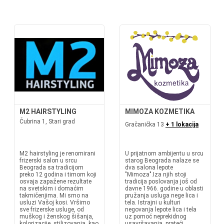
M2 HAIRSTYLING
MIMOZA KOZMETIKA
Čubrina 1, Stari grad
Gračanička 13
+ 1 lokacija
M2 hairstyling je renomirani
U prijatnom ambijentu u srcu
frizerski salon u srcu
starog Beograda nalaze se
Beograda sa tradicijom
dva salona lepote
preko 12 godina i timom koji
"Mimoza".Iza njih stoji
osvaja zapažene rezultate
tradicija poslovanja još od
na svetskim i domaćim
davne 1966. godine u oblasti
takmičenjima. Mi smo na
pružanja usluga nege lica i
usluzi Vašoj kosi. Vršimo
tela. Istrajni u kulturi
sve frizerske usluge, od
negovanja lepote lica i tela
muškog i ženskog šišanja,
uz pomoć neprekidnog
kolorizacije, stilizovanja, kao
usavršavanja, prateći