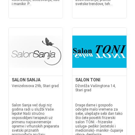
i manikir. P...
svetske trendove, teh...
SALON SANJA
SALON TONI
Venizelosova 29b, Stari grad
Džordža Vašingtona 14,
Stari grad
Salon Sanja već dugi niz
Drage dame i gospodo
godina radi u službi Vaše
odvojite malo vremena za
lepote! Naši stručno
sebe, ulepšajte sebi dan tako
osposobljeni terapeuti uz
što ćete posetiti frizerski
primenu najsavremenije
salon TONI. - frizerske
opreme i vrhunskih preparata
usluge- pedikir (estetski i
svetski priznatih
medicinski)- manikir- čupanje
proizvođača pružaju
obrva- depilacija