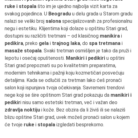
ruke i stopala
što im je ujedno najbolja vizit karta za
svakog pojedinca. U
Beogradu
u delu grada u Starom gradu
nalazi se veliki broj
salona
specijalizovanih za profesionalnu
negu i estetiku. Klijentima koji dolaze u opštinu Stari grad,
dostupni su različiti tretmani – od klasičnog
manikira
i
pedikira
, preko
gela
i
trajnog laka
, do
spa tretmana
i
masaže stopala
. Svaki tretman osmišljen je tako da pruži i
lepotu i osećaj opuštenosti.
Manikiri i pedikiri
u opštini
Stari grad prepoznati su po kvalitetnim preparatima,
modernim tehnikama i pažnji koju kozmetičari posvećuju
detaljima. Kada se odlučiš za tretman lako ćeš pronaći
salon koji ispunjava tvoja očekivanja. Savremeni trendovi
nege koji se šire opštinom Stari grad pokazuju da
manikiri i
pedikir
i nisu samo estetski tretman, već i važan deo
zdravlja noktiju
i kože. Bez obzira da li živiš ili se nalaziš
blizu opštine Stari grad, uvek možeš pronaći salon u kojem
će tvoje
ruke
i
stopala
izgledati besprekorno.