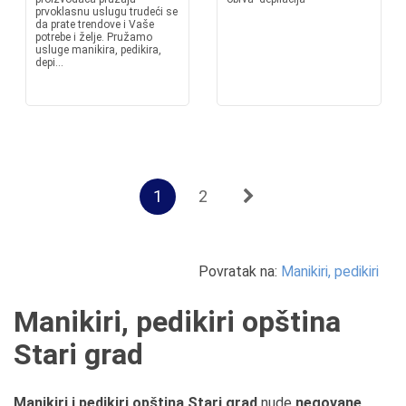
prvoklasnu uslugu trudeći se
da prate trendove i Vaše
potrebe i želje. Pružamo
usluge manikira, pedikira,
depi...
1
2
Povratak na:
Manikiri, pedikiri
Manikiri, pedikiri opština
Stari grad
Manikiri i pedikiri opština Stari grad
nude
negovane