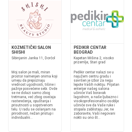
KOZMETIČKI SALON
PEDIKIR CENTAR
SHISHI
BEOGRAD
Sibinjanin Janka 11, Dorćol
Kapetan Mišina 2, visoko
prizemlje, Stari grad
Moj salon je mali, miran
Pedikir centar nalazi se u
prostor namenjen onima koji
najužem centru gradu i
umeju da prepoznaju
savršen je izbor za negu
vrednost ugodnosti, tišine i
lepote Vaših noktiju. Prijatan
pažnje posvećene sebi. Ovde
enterijer našeg salona
se ne dolazi samo zbog
učiniće Vaš boravak
tretmana, već zbog osećaja
lagodnim, a naše ljubazno i
rasterećenja, opuštanja i
visokoprofesionalno osoblje
prisutnosti u sopstvenom
učiniće sve da Vaše ruke i
telu. U radu se oslanjam na
stopala zablistaju.Jer, ne
prirodnost, nežan pristup i
zaboravite, Vaši negovani
individualni...
nokti su ono št...