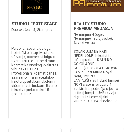
STUDIO LEPOTE SPAGO
BEAUTY STUDIO
PREMIUM MEGASUN
Dubrovačka 15, Stari grad
Nemanjina 4 (ugao
Nemanjine i Sarajevske),
Savski venac
Personalizovana usluga,
SOLARIJUM NE RADI
holistički pristup. Mesto za
NEDELJOM!!! Iskoristite
uživanje, oporavak i brigu o
još popusta... 5 MIN DO
svom licu i telu. Brendirana
ČOKOLADNE
kozmetika visokog kvaliteta i
BOJE (CHOCOLAT BROWN
vrhunska usluga.
LAMPE, PREMIUM Royal
Profesionalni kozmetičar sa
Gold, HYBRID
završenom farmaceutsko-
LAMPE)Šta su Hybrid lampe?
fizioterapeutskom školom i
NOVI sistem je razvio 4
višom medicinskom. Radno
spektralna područja u jednoj
iskustvo preko preko 15
jedinoj lampi: - UVB razvija
godina, sa 6...
pigmente i esencijalni
vitamin D.- UVA obezbeđuje
i...