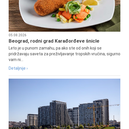
05.08.2026
Beograd, rodni grad Karađorđeve šnicle
Leto je u punom zamahu, pa ako ste od onih koji se
pridržavaju saveta za preživljavanje tropskih vrućina, sigurno
vam ni...
Detaljnije ›