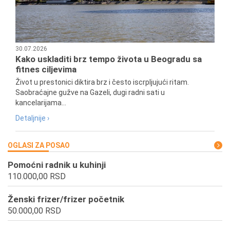
30.07.2026
Kako uskladiti brz tempo života u Beogradu sa
fitnes ciljevima
Život u prestonici diktira brz i često iscrpljujući ritam.
Saobraćajne gužve na Gazeli, dugi radni sati u
kancelarijama...
Detaljnije ›
OGLASI ZA POSAO
Pomoćni radnik u kuhinji
110.000,00 RSD
Ženski frizer/frizer početnik
50.000,00 RSD