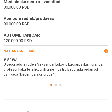
Medicinska sestra - vaspitač
80.000,00 RSD
Pomoćni radnik/prodavac
90.000,00 RSD
AUTOMEHANICAR
120.000,00 RSD
NA DANAŠNJI DAN
9.8.1924.
9.
U Beogradu je rođen Aleksandar Luković Lukijan, slikar i grafičar,
Pr
profesor Fakulteta likovnih umetnosti u Beogradu, jedan od
a,
osnivača "Decembarske grupe".