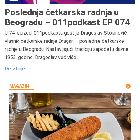
Poslednja četkarska radnja u
Beogradu – 011podkast EP 074
U 74. epizodi 011podkasta gost je Dragoslav Stojanović,
vlasnik četkarske radnje Dragan – poslednje četkarske
radnje u Beogradu. Nastavljajući tradiciju započetu davne
1953. godine, Dragoslav već više...
Detaljnije ›
MAGAZIN