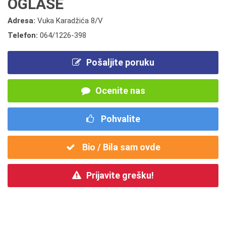
OGLASE
Adresa:
Vuka Karadžića 8/V
Telefon:
064/1226-398
Pošaljite poruku
Ocenite nas
Pohvalite
Bio / Bila sam ovde
Prijavite grešku!