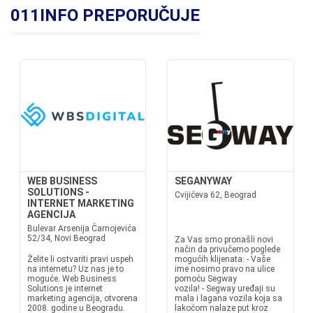
011INFO PREPORUČUJE
WEB BUSINESS
SEGANYWAY
SOLUTIONS -
Cvijićeva 62, Beograd
INTERNET MARKETING
AGENCIJA
Bulevar Arsenija Čarnojevića
52/34, Novi Beograd
Za Vas smo pronašli novi
način da privučemo poglede
Želite li ostvariti pravi uspeh
mogućih klijenata: - Vaše
na internetu? Uz nas je to
ime nosimo pravo na ulice
moguće. Web Business
pomoću Segway
Solutions je internet
vozila! - Segway uređaji su
marketing agencija, otvorena
mala i lagana vozila koja sa
2008. godine u Beogradu.
lakoćom nalaze put kroz