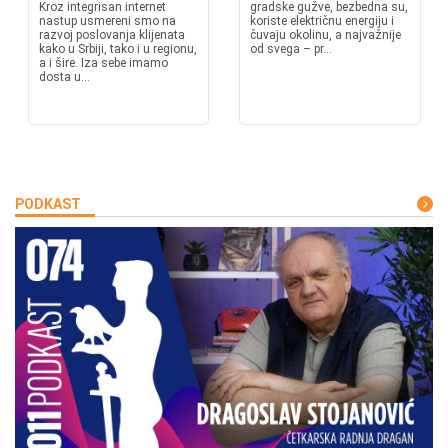
Kroz integrisan internet
gradske gužve, bezbedna su,
nastup usmereni smo na
koriste električnu energiju i
razvoj poslovanja klijenata
čuvaju okolinu, a najvažnije
kako u Srbiji, tako i u regionu,
od svega – pr...
a i šire. Iza sebe imamo
dosta u...
PODKAST