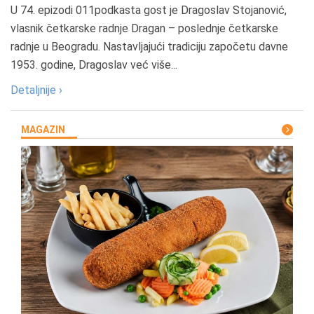
U 74. epizodi 011podkasta gost je Dragoslav Stojanović,
vlasnik četkarske radnje Dragan – poslednje četkarske
radnje u Beogradu. Nastavljajući tradiciju započetu davne
1953. godine, Dragoslav već više...
Detaljnije ›
MAGAZIN