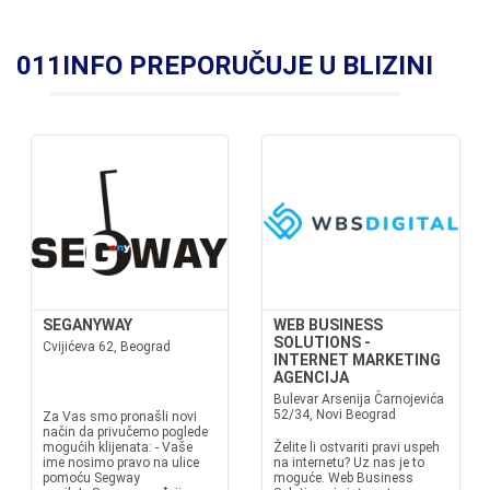
011INFO PREPORUČUJE U BLIZINI
SEGANYWAY
WEB BUSINESS
SOLUTIONS -
Cvijićeva 62, Beograd
INTERNET MARKETING
AGENCIJA
Bulevar Arsenija Čarnojevića
52/34, Novi Beograd
Za Vas smo pronašli novi
način da privučemo poglede
mogućih klijenata: - Vaše
Želite li ostvariti pravi uspeh
ime nosimo pravo na ulice
na internetu? Uz nas je to
pomoću Segway
moguće. Web Business