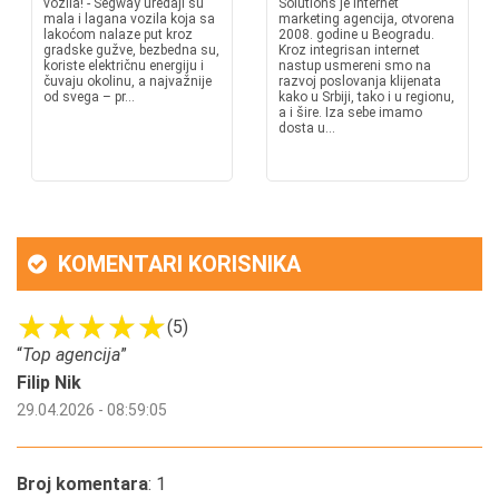
vozila! - Segway uređaji su
Solutions je internet
mala i lagana vozila koja sa
marketing agencija, otvorena
lakoćom nalaze put kroz
2008. godine u Beogradu.
gradske gužve, bezbedna su,
Kroz integrisan internet
koriste električnu energiju i
nastup usmereni smo na
čuvaju okolinu, a najvažnije
razvoj poslovanja klijenata
od svega – pr...
kako u Srbiji, tako i u regionu,
a i šire. Iza sebe imamo
dosta u...
KOMENTARI KORISNIKA
(5)
“
Top agencija
”
Filip Nik
29.04.2026 - 08:59:05
Broj komentara
: 1