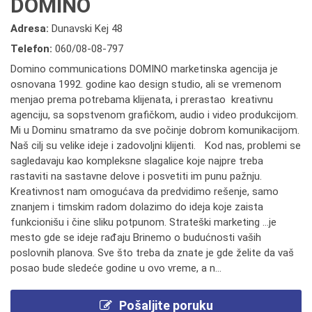
DOMINO
Adresa:
Dunavski Kej 48
Telefon:
060/08-08-797
Domino communications DOMINO marketinska agencija je
osnovana 1992. godine kao design studio, ali se vremenom
menjao prema potrebama klijenata, i prerastao kreativnu
agenciju, sa sopstvenom grafičkom, audio i video produkcijom.
Mi u Dominu smatramo da sve počinje dobrom komunikacijom.
Naš cilj su velike ideje i zadovoljni klijenti. Kod nas, problemi se
sagledavaju kao kompleksne slagalice koje najpre treba
rastaviti na sastavne delove i posvetiti im punu pažnju.
Kreativnost nam omogućava da predvidimo rešenje, samo
znanjem i timskim radom dolazimo do ideja koje zaista
funkcionišu i čine sliku potpunom. Strateški marketing …je
mesto gde se ideje rađaju Brinemo o budućnosti vaših
poslovnih planova. Sve što treba da znate je gde želite da vaš
posao bude sledeće godine u ovo vreme, a n...
Pošaljite poruku