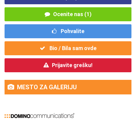
Ocenite nas (1)
Pohvalite
Bio / Bila sam ovde
Prijavite grešku!
MESTO ZA GALERIJU