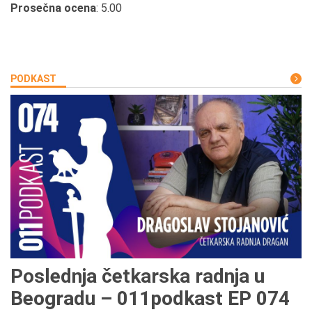
Prosečna ocena
: 5.00
PODKAST
Poslednja četkarska radnja u
Beogradu – 011podkast EP 074