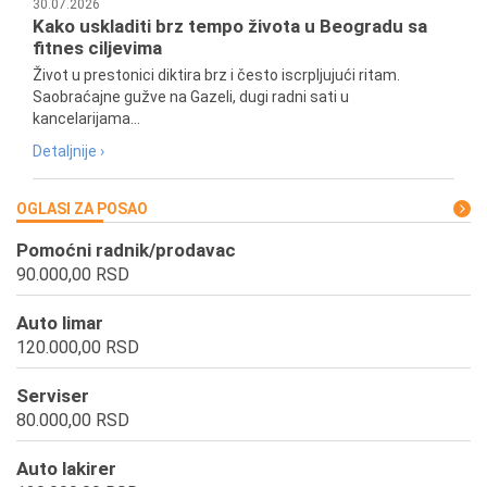
30.07.2026
Kako uskladiti brz tempo života u Beogradu sa
fitnes ciljevima
Život u prestonici diktira brz i često iscrpljujući ritam.
Saobraćajne gužve na Gazeli, dugi radni sati u
kancelarijama...
Detaljnije ›
OGLASI ZA POSAO
Pomoćni radnik/prodavac
90.000,00 RSD
Auto limar
120.000,00 RSD
Serviser
80.000,00 RSD
Auto lakirer