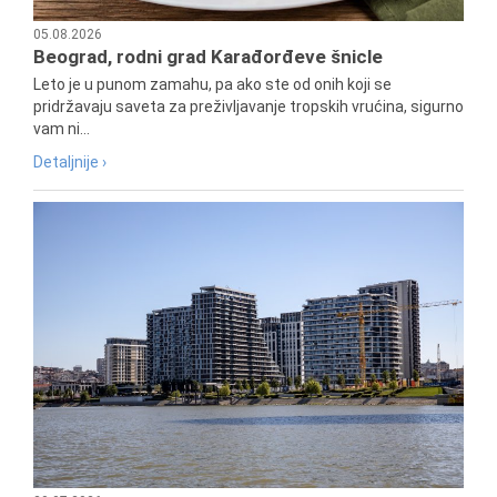
05.08.2026
Beograd, rodni grad Karađorđeve šnicle
Leto je u punom zamahu, pa ako ste od onih koji se
pridržavaju saveta za preživljavanje tropskih vrućina, sigurno
vam ni...
Detaljnije ›