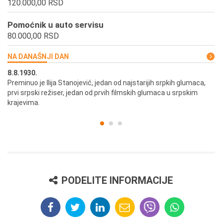
120.000,00 RSD
Pomoćnik u auto servisu
80.000,00 RSD
NA DANAŠNJI DAN
8.8.1930.
8.
Preminuo je Ilija Stanojević, jedan od najstarijih srpkih glumaca,
U 
prvi srpski režiser, jedan od prvih filmskih glumaca u srpskim
krajevima.
PODELITE INFORMACIJE